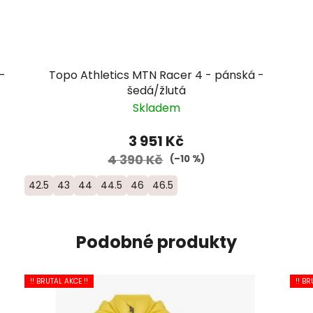
-
Topo Athletics MTN Racer 4 - pánská -
šedá/žlutá
Skladem
3 951 Kč
4 390 Kč
(–10 %)
42.5
43
44
44.5
46
46.5
Podobné produkty
!! BRUTAL AKCE !!
!! BR