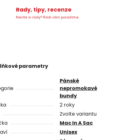
Rady, tipy, recenze
Nevíte si rady? Rádi vám poradíme.
lňkové parametry
Pánské
gorie
nepromokavé
bundy
uka
2 roky
Zvolte variantu
čka
Mac In A Sac
aví
Unisex