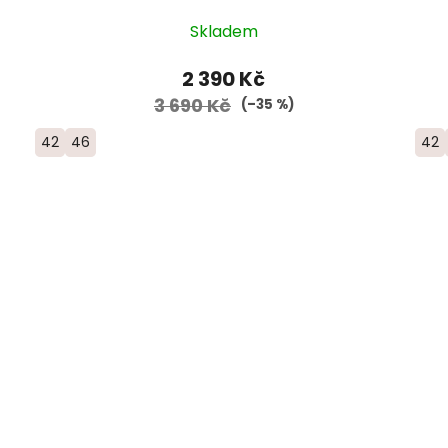
Skladem
2 390 Kč
3 690 Kč
(–35 %)
42
46
42