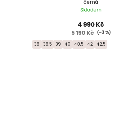
černá
Skladem
4 990 Kč
5 190 Kč
(–3 %)
38
38.5
39
40
40.5
42
42.5