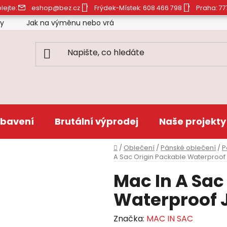
lejte:
eshop@bez.cz
Frýdek-Místek: 608 466 798
Praha: 77
ty
Jak na výměnu nebo vrácení zboží
Obchodní pod
bavení
Brutální výprodej
Naše projekty
Domů
/
Oblečení
/
Pánské oblečení
/
P
A Sac Origin Packable Waterproof
Mac In A Sac
Waterproof 
Značka:
MAC IN SAC