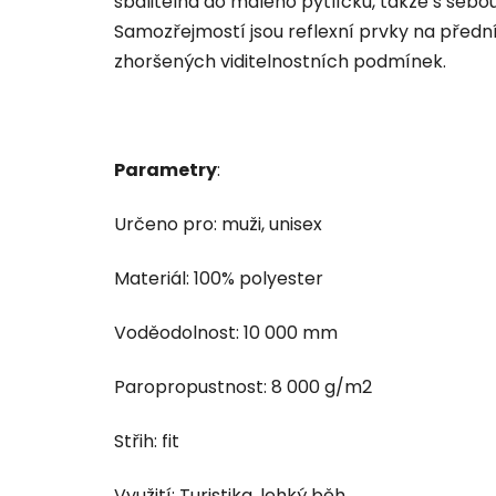
sbalitelná do malého pytlíčku, takže s seb
Samozřejmostí jsou reflexní prvky na přední i
zhoršených viditelnostních podmínek.
Parametry
:
Určeno pro: muži, unisex
Materiál: 100% polyester
Voděodolnost: 10 000 mm
Paropropustnost: 8 000 g/m2
Střih: fit
Využití: Turistika, lehký běh