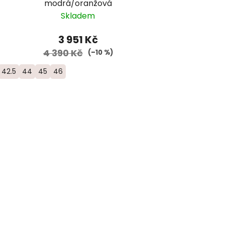
modrá/oranžová
Skladem
3 951 Kč
4 390 Kč
(–10 %)
42.5
44
45
46