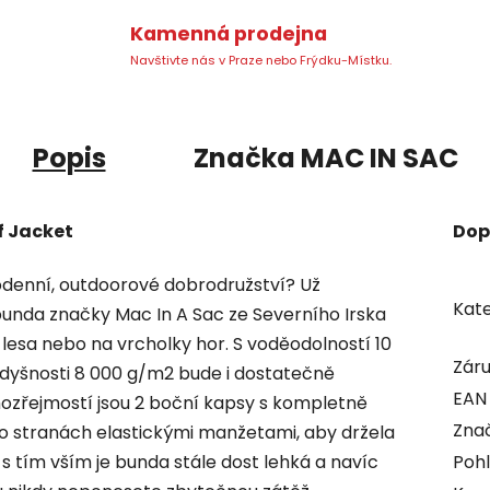
Kamenná prodejna
Navštivte nás v Praze nebo Frýdku-Místku.
Popis
Značka
MAC IN SAC
f Jacket
Dop
denní, outdoorové dobrodružství? Už
Kate
bunda značky Mac In A Sac ze Severního Irska
lesa nebo na vrcholky hor. S voděodolností 10
Zár
dyšnosti 8 000 g/m2 bude i dostatečně
EAN
ozřejmostí jsou 2 boční kapsy s kompletně
Zna
o stranách elastickými manžetami, aby držela
I s tím vším je bunda stále dost lehká a navíc
Pohl