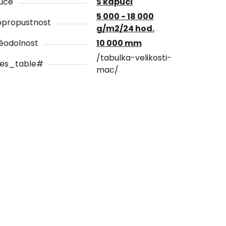
uce
S kapucí
5 000 - 18 000
opropustnost
g/m2/24 hod.
ěodolnost
10 000 mm
/tabulka-velikosti-
zes_table#
mac/