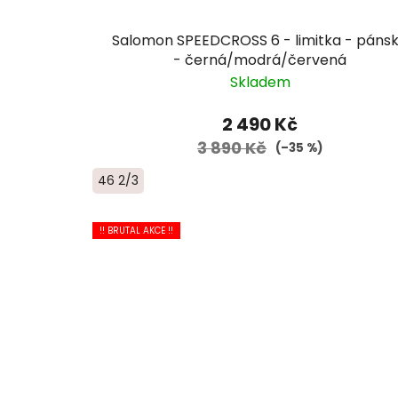
Salomon SPEEDCROSS 6 - limitka - páns
- černá/modrá/červená
Skladem
2 490 Kč
3 890 Kč
(–35 %)
46 2/3
!! BRUTAL AKCE !!