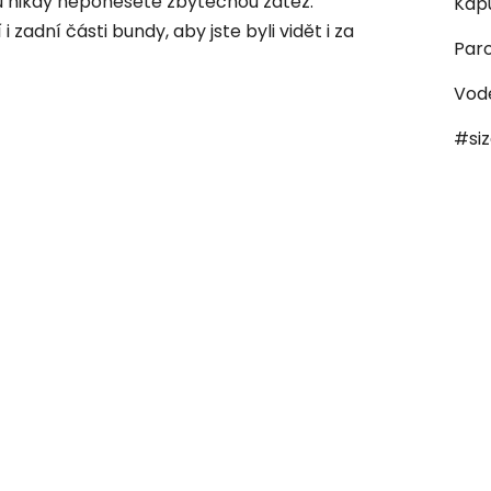
ou nikdy neponesete zbytečnou zátěž.
Kap
 zadní části bundy, aby jste byli vidět i za
Par
Vod
#si