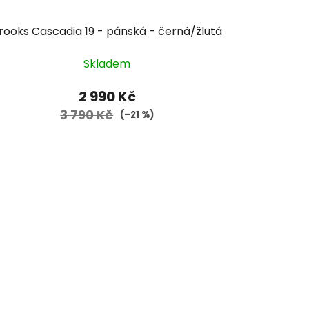
rooks Cascadia 19 - pánská - černá/žlutá
Skladem
2 990 Kč
3 790 Kč
(–21 %)