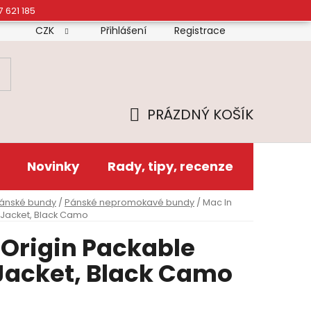
7 621 185
CZK
Přihlášení
Registrace
mínky
Doprava
Platba
Reklamační řád
Zás
PRÁZDNÝ KOŠÍK
NÁKUPNÍ
KOŠÍK
Novinky
Rady, tipy, recenze
ánské bundy
/
Pánské nepromokavé bundy
/
Mac In
 Jacket, Black Camo
 Origin Packable
Jacket, Black Camo