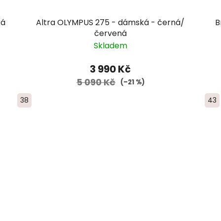
ká
Altra OLYMPUS 275 - dámská - černá/
B
červená
Skladem
3 990 Kč
5 090 Kč
(–21 %)
38
43