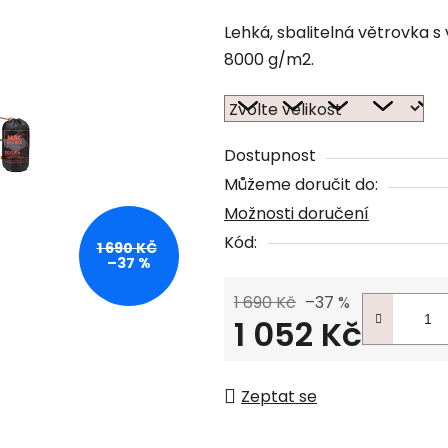
Lehká, sbalitelná větrovka 
8000 g/m2.
Dostupnost
Můžeme doručit do:
Možnosti doručení
Kód:
1 690 KČ
–37 %
1 690 Kč
–37 %
1 052 Kč
Měrná cena:
Zeptat se