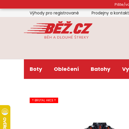
Přejít
Pište/vo
na
Výhody pro registrované
Prodejny a kontak
obsah
Boty
Oblečení
Batohy
Vy
!! BRUTAL AKCE !!