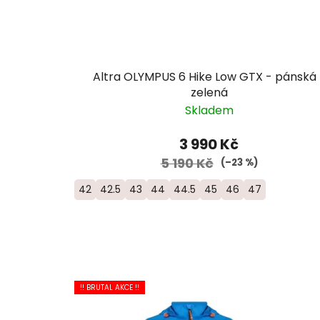
Altra OLYMPUS 6 Hike Low GTX - pánská 
zelená
Skladem
3 990 Kč
5 190 Kč
(–23 %)
42
42.5
43
44
44.5
45
46
47
!! BRUTAL AKCE !!