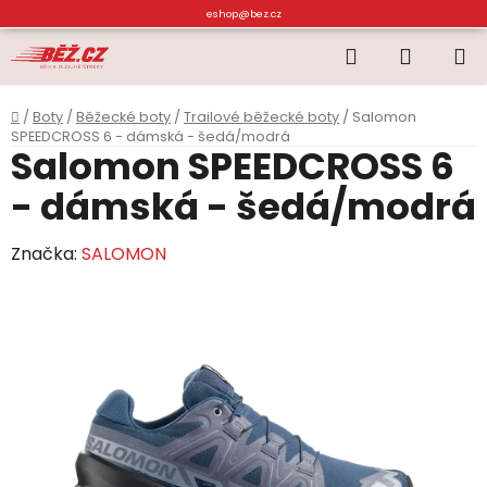
Přejít
eshop@bez.cz
na
Hledat
NÁKUP
obsah
KOŠÍK
Domů
/
Boty
/
Běžecké boty
/
Trailové běžecké boty
/
Salomon
SPEEDCROSS 6 - dámská - šedá/modrá
Salomon SPEEDCROSS 6
- dámská - šedá/modrá
Značka:
SALOMON