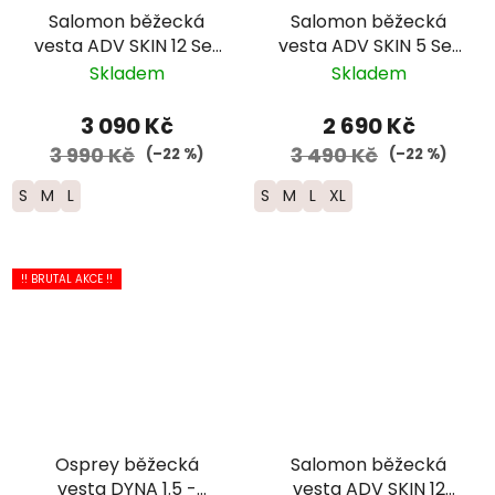
Salomon běžecká
Salomon běžecká
vesta ADV SKIN 12 Set
vesta ADV SKIN 5 Set
- dámská - černá
-černá 2025
Skladem
Skladem
2025
3 090 Kč
2 690 Kč
3 990 Kč
3 490 Kč
(–22 %)
(–22 %)
S
M
L
S
M
L
XL
!! BRUTAL AKCE !!
Osprey běžecká
Salomon běžecká
vesta DYNA 1.5 -
vesta ADV SKIN 12