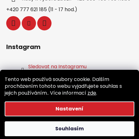
+420 777 621 185 (11 - 17 hod.)
Instagram
Sledovat na Instagramu
Tento web používá soubory cookie. Dalším
Facebook
procházením tohoto webu vyjadřujete souhlas s
jejich používáním.. Více informací
zde
.
Nastavení
Vytvořil Shoptet
Souhlasím
Copyright 2026
Běž.cz
. Všechna práva vyhrazena.
Upravit nastavení cookies