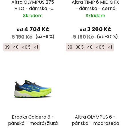
Altra OLYMPUS 275
Altra TIMP 6 MID GTX
HILO - dámská –
- dámská - černá
světle šedá/zelená
Skladem
Skladem
4 704 Kč
3 260 Kč
od
od
5 190 Kč
5 190 Kč
(až –9 %)
(až –37 %)
39
40
40.5
41
38
38.5
40
40.5
41
Brooks Caldera 8 -
Altra OLYMPUS 6 -
pánská - modrá/žlutá
pánská - modrošedá