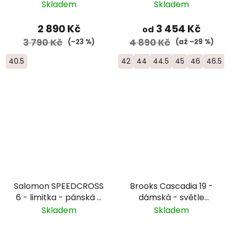
Skladem
Skladem
2 890 Kč
3 454 Kč
od
3 790 Kč
4 890 Kč
(–23 %)
(až –29 %)
40.5
42
44
44.5
45
46
46.5
Salomon SPEEDCROSS
Brooks Cascadia 19 -
6 - limitka - pánská -
dámská - světle
černá/modrá/
modrá
Skladem
Skladem
červená