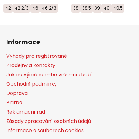
42
42 2/3
46
46 2/3
38
38.5
39
40
40.5
Z
á
Informace
p
a
Výhody pro registrované
t
Prodejny a kontakty
í
Jak na výměnu nebo vrácení zboží
Obchodní podmínky
Doprava
Platba
Reklamační řád
Zásady zpracování osobních údajů
Informace o souborech cookies