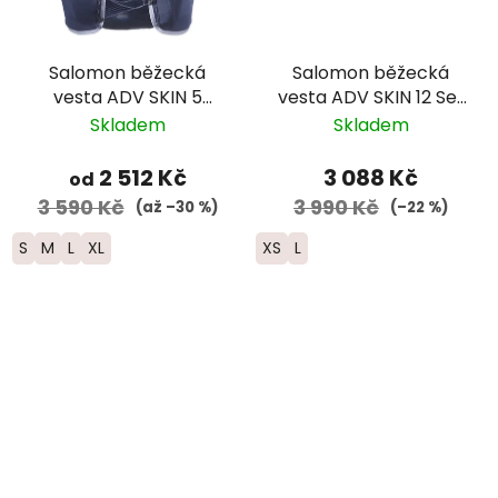
Salomon běžecká
Salomon běžecká
vesta ADV SKIN 5
vesta ADV SKIN 12 Set
GRADIENT SET –
- černá 2025
Skladem
Skladem
modrá
2 512 Kč
3 088 Kč
od
3 590 Kč
3 990 Kč
(až –30 %)
(–22 %)
S
M
L
XL
XS
L