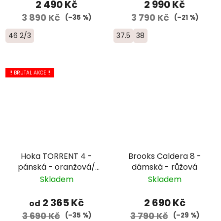
2 490 Kč
2 990 Kč
3 890 Kč
3 790 Kč
(–35 %)
(–21 %)
46 2/3
37.5
38
!! BRUTAL AKCE !!
Hoka TORRENT 4 -
Brooks Caldera 8 -
pánská - oranžová/
dámská - růžová
žlutá
Skladem
Skladem
2 365 Kč
2 690 Kč
od
3 690 Kč
3 790 Kč
(–35 %)
(–29 %)