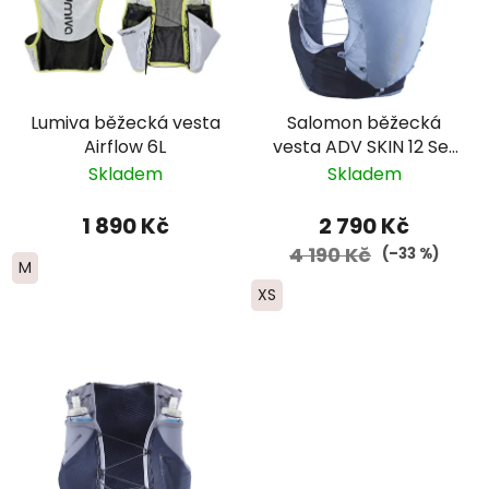
Lumiva běžecká vesta
Salomon běžecká
Airflow 6L
vesta ADV SKIN 12 Set
-dámská - světle
Skladem
Skladem
modrá/tmavě modrá
1 890 Kč
2 790 Kč
4 190 Kč
(–33 %)
M
XS