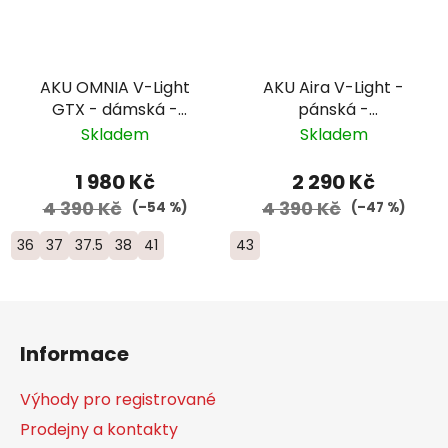
AKU OMNIA V-Light
AKU Aira V-Light -
GTX - dámská -
pánská -
modrá
černá/oranžová
Skladem
Skladem
1 980 Kč
2 290 Kč
4 390 Kč
4 390 Kč
(–54 %)
(–47 %)
36
37
37.5
38
41
43
Z
á
Informace
p
a
Výhody pro registrované
t
Prodejny a kontakty
í