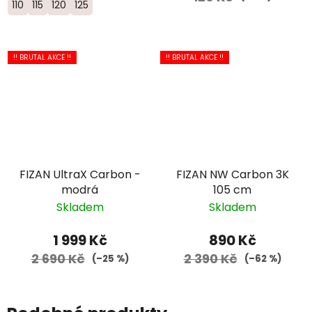
110
115
120
125
!! BRUTAL AKCE !!
!! BRUTAL AKCE !!
FIZAN UltraX Carbon -
FIZAN NW Carbon 3K
modrá
105 cm
Skladem
Skladem
1 999 Kč
890 Kč
2 690 Kč
2 390 Kč
(–25 %)
(–62 %)