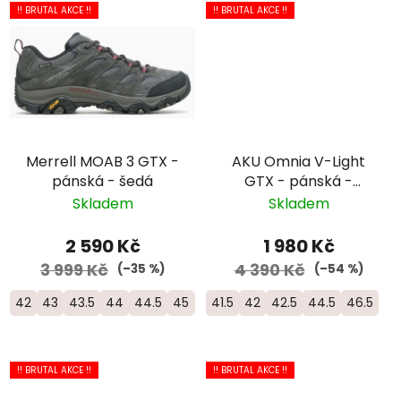
!! BRUTAL AKCE !!
!! BRUTAL AKCE !!
Merrell MOAB 3 GTX -
AKU Omnia V-Light
pánská - šedá
GTX - pánská -
hnědá/zelená
Skladem
Skladem
2 590 Kč
1 980 Kč
3 999 Kč
4 390 Kč
(–35 %)
(–54 %)
42
43
43.5
44
44.5
45
46
41.5
46.5
42
42.5
44.5
46.5
!! BRUTAL AKCE !!
!! BRUTAL AKCE !!