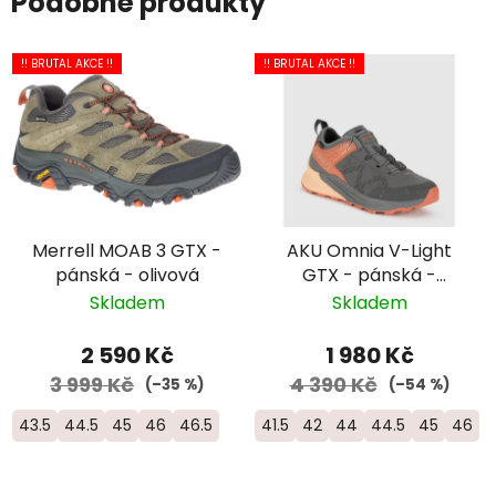
Podobné produkty
!! BRUTAL AKCE !!
!! BRUTAL AKCE !!
Merrell MOAB 3 GTX -
AKU Omnia V-Light
pánská - olivová
GTX - pánská -
šedá/oranžová
Skladem
Skladem
2 590 Kč
1 980 Kč
3 999 Kč
4 390 Kč
(–35 %)
(–54 %)
43.5
44.5
45
46
46.5
41.5
42
44
44.5
45
46