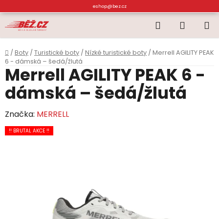
Přejít
eshop@bez.cz
na
Hledat
NÁKUP
obsah
KOŠÍK
Domů
/
Boty
/
Turistické boty
/
Nízké turistické boty
/
Merrell AGILITY PEAK
6 - dámská – šedá/žlutá
Merrell AGILITY PEAK 6 -
dámská – šedá/žlutá
Značka:
MERRELL
!! BRUTAL AKCE !!