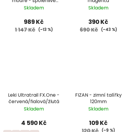
modré - spolehlivé
magenta
trekové hole české
Skladem
Skladem
značky za výbornou
cenu
989 Kč
390 Kč
1 147 Kč
690 Kč
(–13 %)
(–43 %)
Leki Ultratrail FX.One -
FIZAN - zimní talířky
červená/fialová/žlutá
120mm
Skladem
Skladem
4 590 Kč
109 Kč
120 Kč
(–9 %)