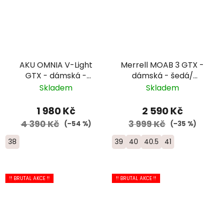
AKU OMNIA V-Light
Merrell MOAB 3 GTX -
GTX - dámská -
dámská - šedá/
šedá/oranžová
modrá
Skladem
Skladem
1 980 Kč
2 590 Kč
4 390 Kč
3 999 Kč
(–54 %)
(–35 %)
38
39
40
40.5
41
!! BRUTAL AKCE !!
!! BRUTAL AKCE !!