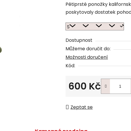
Pětiprsté ponožky kalifornské
poskytovaly dostatek pohod
Dostupnost
Můžeme doručit do:
Možnosti doručení
Kód:
600 Kč
Měrná cena:
Zeptat se