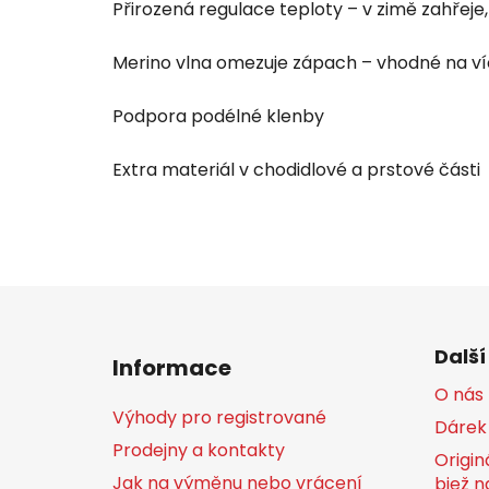
Přirozená regulace teploty – v zimě zahřeje,
Merino vlna omezuje zápach – vhodné na v
Podpora podélné klenby
Extra materiál v chodidlové a prstové části
Z
á
Další
Informace
p
O nás
a
Výhody pro registrované
Dárek
t
Prodejny a kontakty
í
Origin
Jak na výměnu nebo vrácení
bjež n