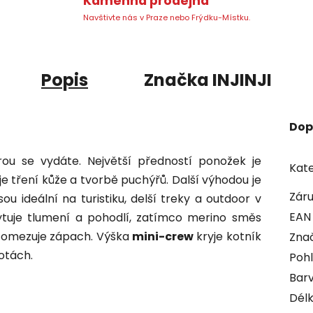
Kamenná prodejna
Navštivte nás v Praze nebo Frýdku-Místku.
Popis
Značka
INJINJI
Dop
ou se vydáte. Největší předností ponožek je
Kate
e tření kůže a tvorbě puchýřů. Další výhodou je
Zár
sou ideální na turistiku, delší treky a outdoor v
EAN
ytuje tlumení a pohodlí, zatímco merino směs
 a omezuje zápach
. Výška
mini-crew
kryje kotník
Zna
otách.
Pohl
Bar
Dél