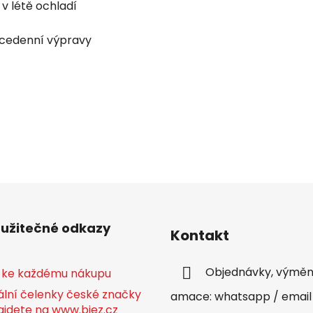
 v létě ochladí
ícedenní výpravy
 užitečné odkazy
Kontakt
Objednávky, výměny
 ke každému nákupu
ální čelenky české značky
amace: whatsapp / email
ajdete na www.bjez.cz