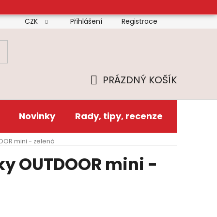
CZK
Přihlášení
Registrace
mínky
Doprava
Platba
Reklamační řád
Zás
PRÁZDNÝ KOŠÍK
NÁKUPNÍ
KOŠÍK
Novinky
Rady, tipy, recenze
DOOR mini - zelená
žky OUTDOOR mini -