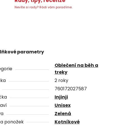
Rady, tipy, recenze
Nevíte si rady? Rádi vám poradíme.
lňkové parametry
Oblečení na běh a
gorie
treky
uka
2 roky
760172027587
čka
Injinji
aví
Unisex
va
Zelená
ka ponožek
Kotníkové