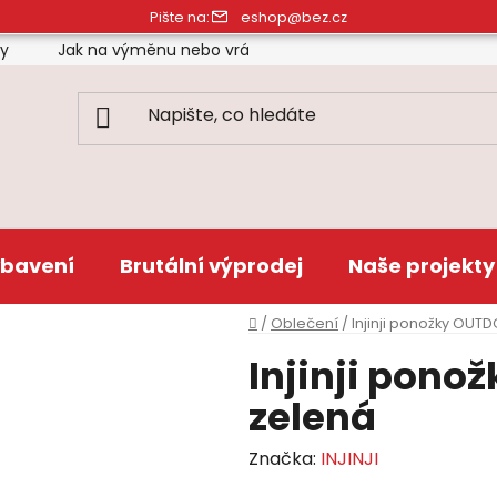
Pište na:
eshop@bez.cz
ty
Jak na výměnu nebo vrácení zboží
Obchodní pod
bavení
Brutální výprodej
Naše projekty
Domů
/
Oblečení
/
Injinji ponožky OUT
Injinji pono
zelená
Značka:
INJINJI