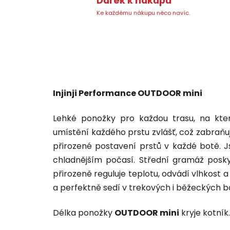
Dárek k nákupu
Ke každému nákupu něco navíc.
Injinji Performance OUTDOOR mini
Lehké ponožky pro každou trasu, na kter
umístění každého prstu zvlášť, což zabraňuj
přirozené postavení prstů v každé botě.
J
chladnějším počasí. Střední gramáž posk
přirozeně reguluje teplotu, odvádí vlhkost
a perfektně sedí v trekových i běžeckých b
Délka ponožky
OUTDOOR mini
kryje kotník.