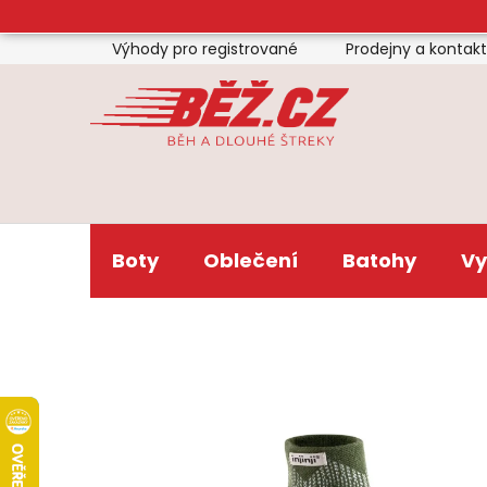
Přejít
na
Výhody pro registrované
Prodejny a kontak
obsah
Boty
Oblečení
Batohy
Vy