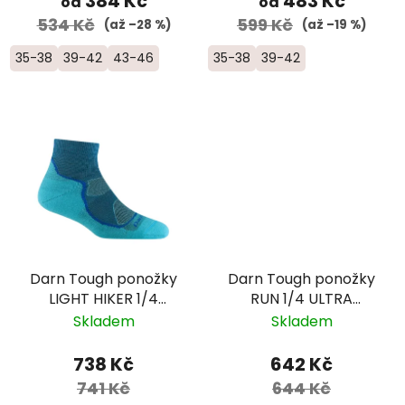
384 Kč
483 Kč
od
od
534 Kč
599 Kč
(až –28 %)
(až –19 %)
35-38
39-42
43-46
35-38
39-42
Darn Tough ponožky
Darn Tough ponožky
LIGHT HIKER 1/4
RUN 1/4 ULTRA
Lightweight Merino -
Lightweight Merino -
Skladem
Skladem
dámské - modré
dámské - černé
738 Kč
642 Kč
741 Kč
644 Kč