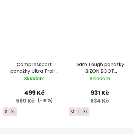
Compressport
Darn Tough ponožky
ponožky Ultra Trail -
BIZON BOOT
černá/červená
Midweight Merino -
Skladem
Skladem
pánské - černé/
červené
499 Kč
931 Kč
560 Kč
934 Kč
(–10 %)
S
XL
M
L
XL
Z