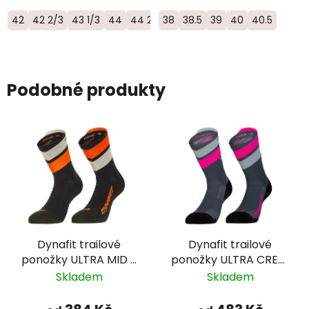
42
42 2/3
43 1/3
44
44 2/3
38
45 1/3
38.5
46
39
46 2/3
40
40.5
47 1/3
Podobné produkty
Dynafit trailové
Dynafit trailové
ponožky ULTRA MID -
ponožky ULTRA CREW
oranžová
- šedá/růžová
Skladem
Skladem