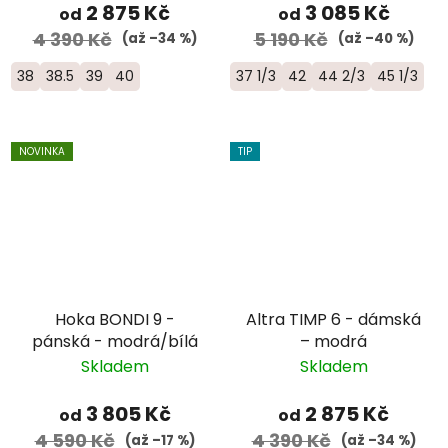
2 875 Kč
3 085 Kč
od
od
4 390 Kč
5 190 Kč
(až –34 %)
(až –40 %)
38
38.5
39
40
37 1/3
42
44 2/3
45 1/3
NOVINKA
TIP
Hoka BONDI 9 -
Altra TIMP 6 - dámská
pánská - modrá/bílá
– modrá
Skladem
Skladem
3 805 Kč
2 875 Kč
od
od
4 590 Kč
4 390 Kč
(až –17 %)
(až –34 %)