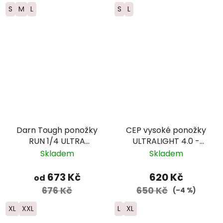
S
M
L
S
L
Darn Tough ponožky
CEP vysoké ponožky
RUN 1/4 ULTRA
ULTRALIGHT 4.0 -
Lightweight s
pánské – modrá
Skladem
Skladem
výstelkou - pánské -
černé
673 Kč
620 Kč
od
676 Kč
650 Kč
(–4 %)
XL
XXL
L
XL