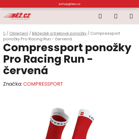
Přejít
eshop@bez.cz
na
Hledat
NÁKUP
obsah
KOŠÍK
Domů
/
Oblečení
/
Běžecké a trekové ponožky
/
Compressport
ponožky Pro Racing Run - červená
Compressport ponožky
Pro Racing Run -
červená
Značka:
COMPRESSPORT