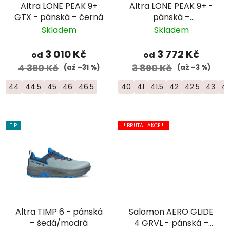
Altra LONE PEAK 9+
Altra LONE PEAK 9+ -
GTX - pánská – černá
pánská –
černá/zelená
Skladem
Skladem
3 010 Kč
3 772 Kč
od
od
4 390 Kč
3 890 Kč
(až –31 %)
(až –3 %)
44
44.5
45
46
46.5
40
41
41.5
42
42.5
43
4
TIP
!! BRUTAL AKCE !!
Altra TIMP 6 - pánská
Salomon AERO GLIDE
– šedá/modrá
4 GRVL - pánská –