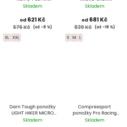
Lightweight s
Lightweight Merino -
Skladem
Skladem
výstelkou - pánské -
dámské - šedé
černé
621 Kč
681 Kč
od
od
676 Kč
839 Kč
(až –8 %)
(až –18 %)
XL
XXL
S
M
L
Darn Tough ponožky
Compressport
LIGHT HIKER MICRO
ponožky Pro Racing
CREW Lightweight
Run - bílá/neonově
Skladem
Skladem
Merino - pánské -
červená