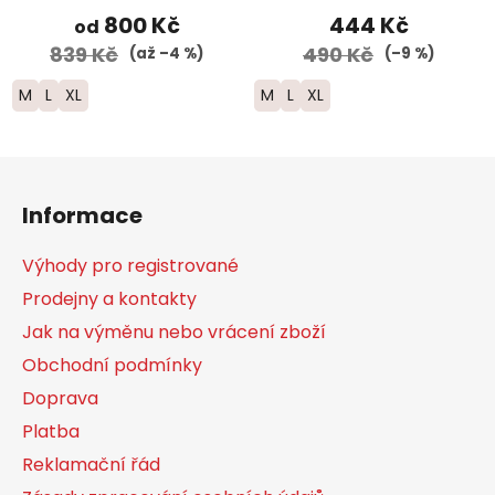
černé
800 Kč
444 Kč
od
839 Kč
490 Kč
(až –4 %)
(–9 %)
M
L
XL
M
L
XL
Z
á
Informace
p
a
Výhody pro registrované
t
Prodejny a kontakty
í
Jak na výměnu nebo vrácení zboží
Obchodní podmínky
Doprava
Platba
Reklamační řád