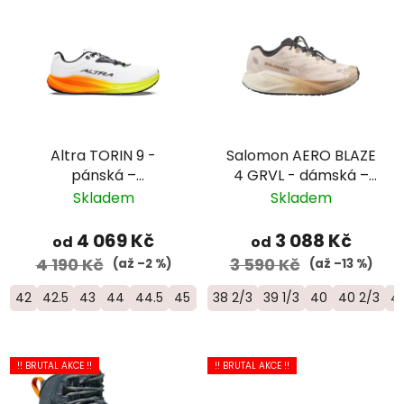
Altra TORIN 9 -
Salomon AERO BLAZE
pánská –
4 GRVL - dámská –
bílá/oranžová/žlutá
béžová
Skladem
Skladem
4 069 Kč
3 088 Kč
od
od
4 190 Kč
3 590 Kč
(až –2 %)
(až –13 %)
42
42.5
43
44
44.5
45
46
38 2/3
46.5
39 1/3
47
40
40 2/3
41
!! BRUTAL AKCE !!
!! BRUTAL AKCE !!