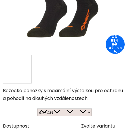
OD
534
KČ
AŽ –28
%
Běžecké ponožky s maximální výstelkou pro ochranu
a pohodlí na dlouhých vzdálenostech.
Dostupnost
Zvolte variantu