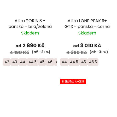
Altra TORIN 8 -
Altra LONE PEAK 9+
pánská – bílá/zelená
GTX - pánská – černá
Skladem
Skladem
2 890 Kč
3 010 Kč
od
od
4 190 Kč
4 390 Kč
(až –31 %)
(až –31 %)
42
43
44
44.5
45
46
46.5
44
44.5
45
46.5
!! BRUTAL AKCE !!