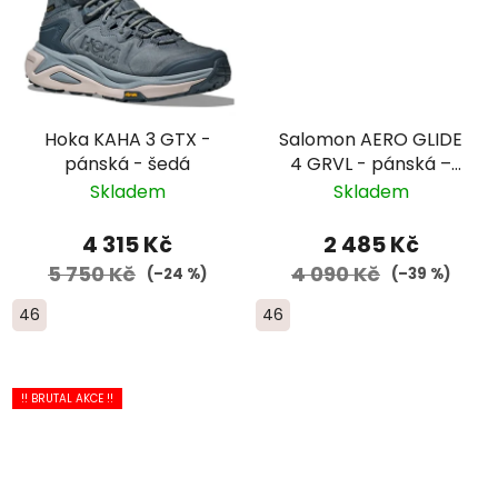
Hoka KAHA 3 GTX -
Salomon AERO GLIDE
pánská - šedá
4 GRVL - pánská –
hnědá/bílá
Skladem
Skladem
4 315 Kč
2 485 Kč
5 750 Kč
4 090 Kč
(–24 %)
(–39 %)
46
46
!! BRUTAL AKCE !!