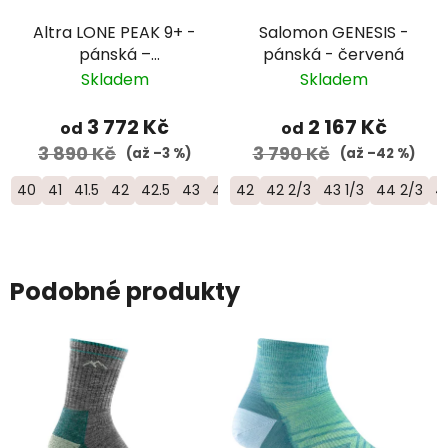
Altra LONE PEAK 9+ -
Salomon GENESIS -
pánská –
pánská - červená
černá/zelená
Skladem
Skladem
3 772 Kč
2 167 Kč
od
od
3 890 Kč
3 790 Kč
(až –3 %)
(až –42 %)
40
41
41.5
42
42.5
43
44
42
44.5
42 2/3
45
46
43 1/3
46.5
44 2/3
47
48
4
Podobné produkty