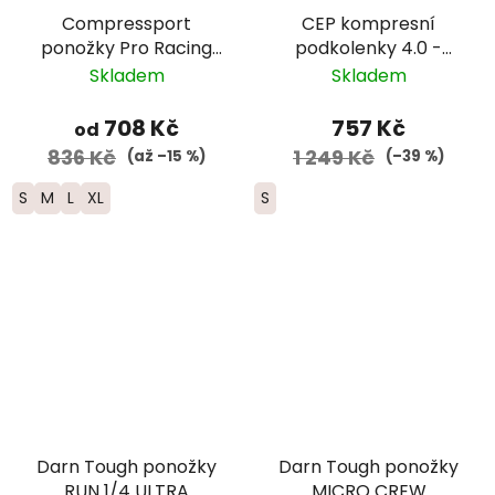
Compressport
CEP kompresní
ponožky Pro Racing
podkolenky 4.0 -
Winter Run - černá
dámské -
Skladem
Skladem
petrolejová/vínová
708 Kč
757 Kč
od
836 Kč
1 249 Kč
(až –15 %)
(–39 %)
S
M
L
XL
S
Darn Tough ponožky
Darn Tough ponožky
RUN 1/4 ULTRA
MICRO CREW