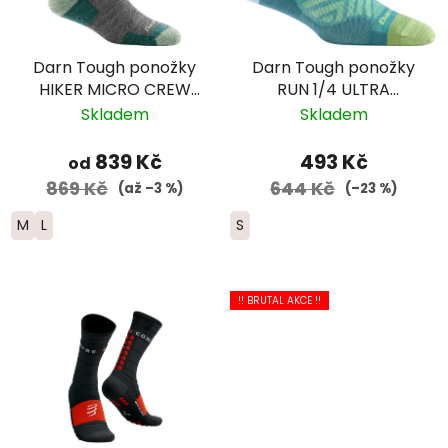
Darn Tough ponožky
Darn Tough ponožky
HIKER MICRO CREW
RUN 1/4 ULTRA
Midweight Merino -
Lightweight Merino -
Skladem
Skladem
dámské - světle šedé
dámské - modré
839 Kč
493 Kč
od
869 Kč
644 Kč
(až –3 %)
(–23 %)
M
L
S
!! BRUTAL AKCE !!