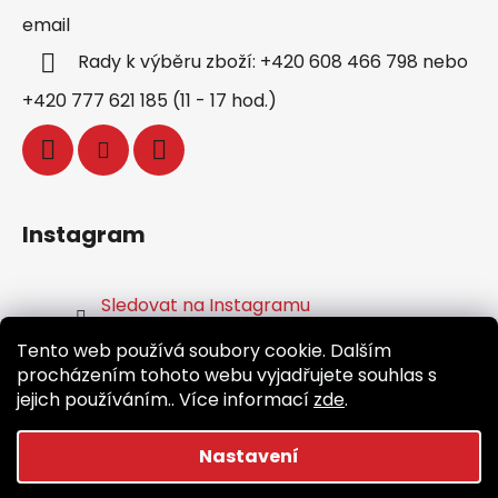
email
Rady k výběru zboží: +420 608 466 798 nebo
+420 777 621 185 (11 - 17 hod.)
Instagram
Sledovat na Instagramu
Tento web používá soubory cookie. Dalším
Facebook
procházením tohoto webu vyjadřujete souhlas s
jejich používáním.. Více informací
zde
.
Nastavení