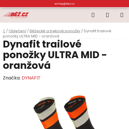
Přejít
eshop@bez.cz
na
Hledat
NÁKUP
obsah
KOŠÍK
Domů
/
Oblečení
/
Běžecké a trekové ponožky
/
Dynafit trailové
ponožky ULTRA MID - oranžová
Dynafit trailové
ponožky ULTRA MID -
oranžová
Značka:
DYNAFIT