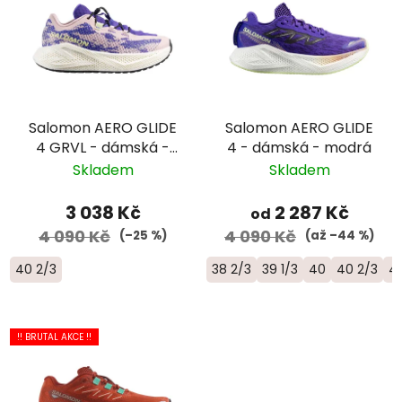
Salomon AERO GLIDE
Salomon AERO GLIDE
4 GRVL - dámská -
4 - dámská - modrá
modrá/růžová
Skladem
Skladem
3 038 Kč
2 287 Kč
od
4 090 Kč
4 090 Kč
(–25 %)
(až –44 %)
40 2/3
38 2/3
39 1/3
40
40 2/3
41
!! BRUTAL AKCE !!