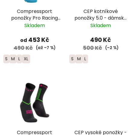
Compressport
CEP kotníkové
ponožky Pro Racing
ponožky 5.0 - dámské
Trail -
– modrá
Skladem
Skladem
modrá/zelená/bílá
453 Kč
490 Kč
od
490 Kč
500 Kč
(až –7 %)
(–2 %)
S
M
L
XL
S
M
L
Compressport
CEP vysoké ponožky -