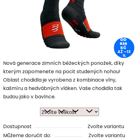
OD
836
KČ
AŽ –13
%
Nová generace zimních běžeckých ponožek, díky
kterým zapomenete na pocit studených nohou!
Oblast chodidla je vyrobena z kombinace vlny,
kašmíru a hedvábných vláken. Vaše chodidla tak
budou jako v bavlnce.
Dostupnost
Zvolte variantu
Můžeme doručit do:
Zvolte variantu