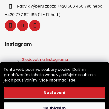
Rady k výběru zboží: +420 608 466 798 nebo
+420 777 621 185 (11 - 17 hod.)
Instagram
Sledovat na Instagramu
Tento web používá soubory cookie. Dalším
Facebook
procházením tohoto webu vyjadřujete souhlas s
jejich používáním.. Více informací
zde
.
Nastavení
Vytvořil Shoptet
Souhlasím