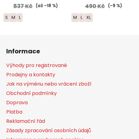
837 Kč
490 Kč
(až –18 %)
(–9 %)
S
M
L
M
L
XL
Z
á
Informace
p
a
Výhody pro registrované
t
Prodejny a kontakty
í
Jak na výměnu nebo vrácení zboží
Obchodní podmínky
Doprava
Platba
Reklamační řád
Zásady zpracování osobních údajů