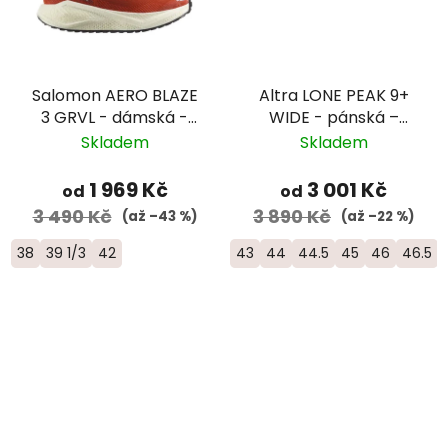
Salomon AERO BLAZE
Altra LONE PEAK 9+
3 GRVL - dámská -
WIDE - pánská –
tmavě červená/bílá
černá
Skladem
Skladem
1 969 Kč
3 001 Kč
od
od
3 490 Kč
3 890 Kč
(až –43 %)
(až –22 %)
38
39 1/3
42
43
44
44.5
45
46
46.5