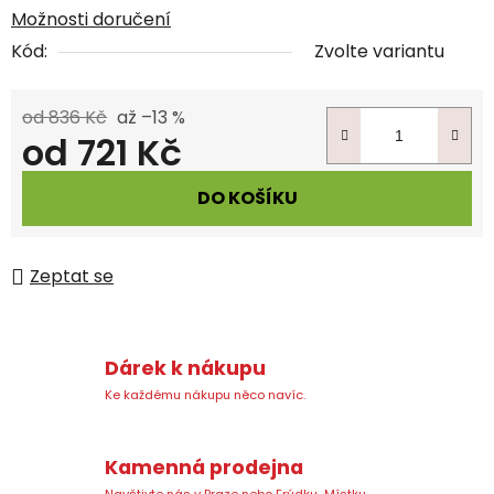
Možnosti doručení
Kód:
Zvolte variantu
od 836 Kč
až –13 %
od
721 Kč
Měrná cena:
DO KOŠÍKU
Zeptat se
Dárek k nákupu
Ke každému nákupu něco navíc.
Kamenná prodejna
Navštivte nás v Praze nebo Frýdku-Místku.