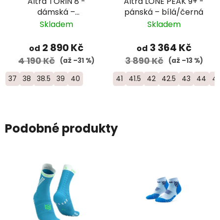
Altra TORIN 8 -
Altra LONE PEAK 9+ -
dámská –
pánská – bílá/černá
bílá/růžová/oranžová
Skladem
Skladem
2 890 Kč
3 364 Kč
od
od
4 190 Kč
3 890 Kč
(až –31 %)
(až –13 %)
37
38
38.5
39
40
41
41.5
42
42.5
43
44
44
Podobné produkty