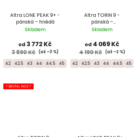
Altra LONE PEAK 9+ -
Altra TORIN 9 -
pánská – hnědá
pánská –
černá/oranžová/žlutá
Skladem
Skladem
3 772 Kč
4 069 Kč
od
od
3 890 Kč
4 190 Kč
(až –3 %)
(až –2 %)
42
42.5
43
44
44.5
45
46
42
46.5
42.5
47
43
48
44
50
44.5
45
!! BRUTAL AKCE !!