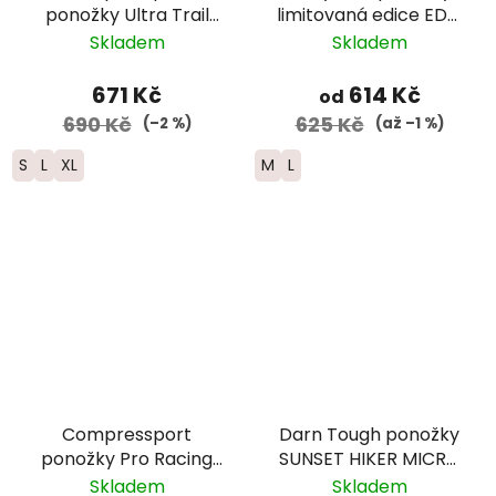
ponožky Ultra Trail
limitovaná edice EDT.
V2.0 - UTMB 2026 -
FADE - dámské -
Skladem
Skladem
černá
červená/modrá
671 Kč
614 Kč
od
690 Kč
625 Kč
(–2 %)
(až –1 %)
S
L
XL
M
L
Compressport
Darn Tough ponožky
ponožky Pro Racing
SUNSET HIKER MICRO
Run -
CREW Lightweight
Skladem
Skladem