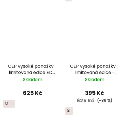
CEP vysoké ponožky -
CEP vysoké ponožky -
limitovaná edice EDT.
limitovaná edice -
FADE - dámské -
pánské - černá/
Skladem
Skladem
červená/modrá
červená/modrá
625 Kč
395 Kč
625 Kč
(–36 %)
M
L
XL