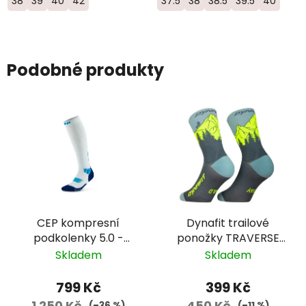
38
39
40
42
37.5
38
38.5
39.5
40
Podobné produkty
CEP kompresní
Dynafit trailové
podkolenky 5.0 -
ponožky TRAVERSE
dámské - modrá
CREW - zelená/žlutá
Skladem
Skladem
799 Kč
399 Kč
1 250 Kč
450 Kč
(–36 %)
(–11 %)