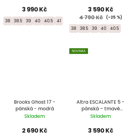
3 990 Kč
3 590 Kč
4 790 Kč
(–25 %)
38
38.5
39
40
40.5
41
38
38.5
39
40
40.5
NOVINKA
Brooks Ghost 17 -
Altra ESCALANTE 5 -
pánská - modrá
pánská – tmavě
modrá
Skladem
Skladem
2 690 Kč
3 590 Kč