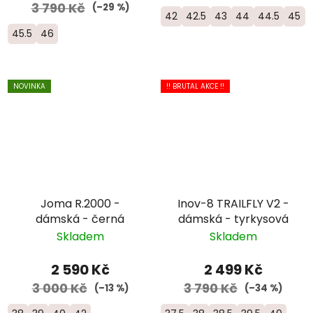
3 790 Kč
(–29 %)
42
42.5
43
44
44.5
45
45.5
46
NOVINKA
!! BRUTAL AKCE !!
Joma R.2000 -
Inov-8 TRAILFLY V2 -
dámská - černá
dámská - tyrkysová
Skladem
Skladem
2 590 Kč
2 499 Kč
3 000 Kč
3 790 Kč
(–13 %)
(–34 %)