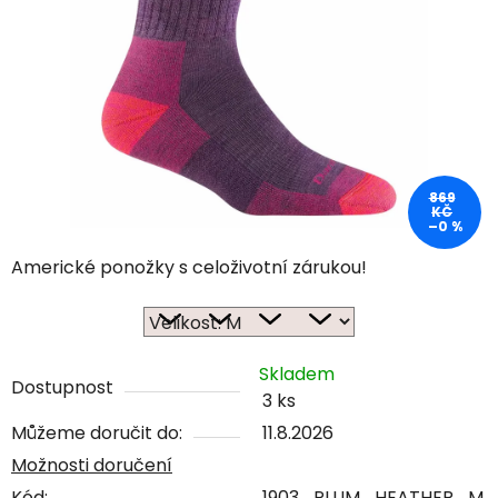
869
KČ
–0 %
Americké ponožky s celoživotní zárukou!
Skladem
Dostupnost
3 ks
Můžeme doručit do:
11.8.2026
Možnosti doručení
Kód:
1903_PLUM_HEATHER_M