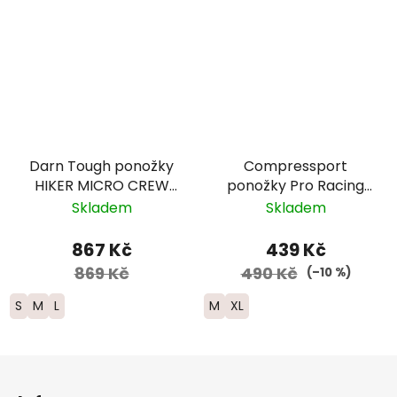
Darn Tough ponožky
Compressport
HIKER MICRO CREW
ponožky Pro Racing
Midweight Merino -
Run Ultralight -
Skladem
Skladem
dámské - žluté/světle
bílá/neonově
modré
červená
867 Kč
439 Kč
869 Kč
490 Kč
(–10 %)
S
M
L
M
XL
Z
á