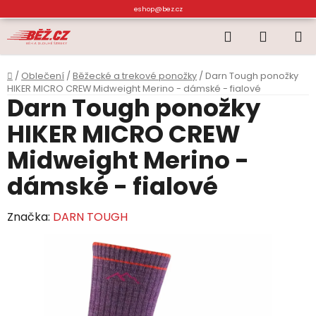
Přejít
eshop@bez.cz
na
Hledat
NÁKUP
obsah
KOŠÍK
Domů
/
Oblečení
/
Běžecké a trekové ponožky
/
Darn Tough ponožky
HIKER MICRO CREW Midweight Merino - dámské - fialové
Darn Tough ponožky
HIKER MICRO CREW
Midweight Merino -
dámské - fialové
Značka:
DARN TOUGH