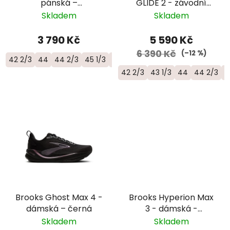
pánská –
GLIDE 2 - závodní
zelená/oranžová
trailová běžecká bota
Skladem
Skladem
- L45484100
3 790 Kč
5 590 Kč
6 390 Kč
(–12 %)
42 2/3
44
44 2/3
45 1/3
46
46 2/3
42 2/3
43 1/3
44
44 2/3
4
Brooks Ghost Max 4 -
Brooks Hyperion Max
dámská – černá
3 - dámská -
žlutá/růžová
Skladem
Skladem