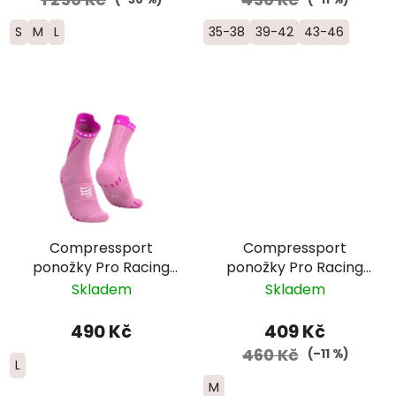
S
M
L
35-38
39-42
43-46
Compressport
Compressport
ponožky Pro Racing
ponožky Pro Racing
Trail - růžová
Run nízké -
Skladem
Skladem
růžová/oranžová
490 Kč
409 Kč
460 Kč
(–11 %)
L
M