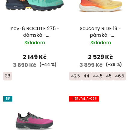
Inov-8 ROCLITE 275 -
Saucony RIDE 19 -
dámská -
pánská -
zelená/modrá
oranžová/bílá
Skladem
Skladem
2 149 Kč
2 529 Kč
3 890 Kč
3 899 Kč
(–44 %)
(–35 %)
38
42.5
44
44.5
45
46.5
TIP
!! BRUTAL AKCE !!