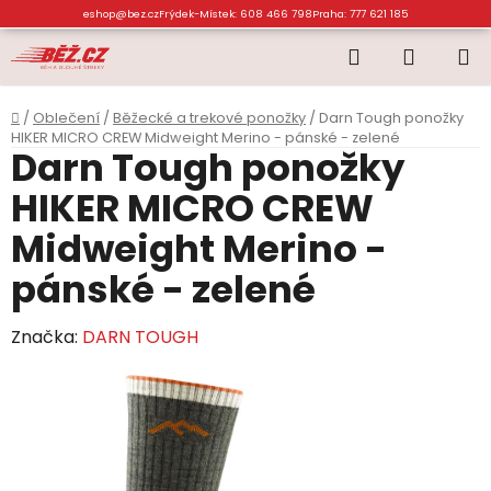
Přejít
eshop@bez.cz
Frýdek-Místek: 608 466 798
Praha: 777 621 185
na
Hledat
NÁKUP
obsah
KOŠÍK
Domů
/
Oblečení
/
Běžecké a trekové ponožky
/
Darn Tough ponožky
HIKER MICRO CREW Midweight Merino - pánské - zelené
Darn Tough ponožky
HIKER MICRO CREW
Midweight Merino -
pánské - zelené
Značka:
DARN TOUGH