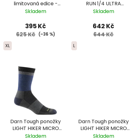
limitovaná edice -
RUN 1/4 ULTRA
pánské - černá/
Lightweight Merino -
Skladem
Skladem
červená/modrá
pánské - bílé
395 Kč
642 Kč
625 Kč
644 Kč
(–36 %)
XL
L
Darn Tough ponožky
Darn Tough ponožky
LIGHT HIKER MICRO
LIGHT HIKER MICRO
CREW Lightweight
CREW Lightweight
Skladem
Skladem