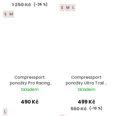
1 250 Kč
(–36 %)
S
M
L
S
M
Compressport
Compressport
ponožky Pro Racing
ponožky Ultra Trail -
Trail - růžová
černá
Skladem
Skladem
490 Kč
499 Kč
560 Kč
(–10 %)
L