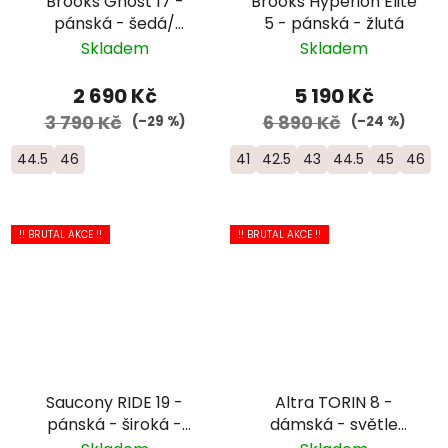
Brooks Ghost 17 -
Brooks Hyperion Elite
pánská - šedá/
5 - pánská - žlutá
černá/limetková
Skladem
Skladem
2 690 Kč
5 190 Kč
3 790 Kč
6 890 Kč
(–29 %)
(–24 %)
44.5
46
41
42.5
43
44.5
45
46
!! BRUTAL AKCE !!
!! BRUTAL AKCE !!
Saucony RIDE 19 -
Altra TORIN 8 -
pánská - široká -
dámská - světle
černá/bílá
modrá