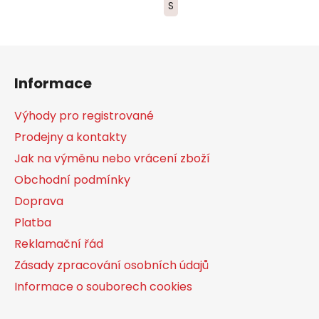
S
Z
á
Informace
p
a
Výhody pro registrované
t
Prodejny a kontakty
í
Jak na výměnu nebo vrácení zboží
Obchodní podmínky
Doprava
Platba
Reklamační řád
Zásady zpracování osobních údajů
Informace o souborech cookies