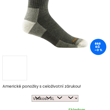
869
KČ
–0 %
Americké ponožky s celoživotní zárukou!
Skladem