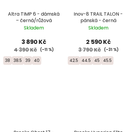
Altra TIMP 6 - dámská
Inov-8 TRAIL TALON -
– černá/růžová
pánská - černá
Skladem
Skladem
3 890 Kč
2 590 Kč
4 390 Kč
3 790 Kč
(–11 %)
(–31 %)
38
38.5
39
40
42.5
44.5
45
45.5