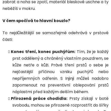
zabrat a noha se zpotí, materiál bleskově uschne a ty
neběžíš v mokru.
V čem spočívá to hlavní kouzlo?
To nejdůležitější se samozřejmě odehrává v prstové
části:
Konec tření, konec puchýřům:
Tím, že je každý
prst oddělený a chráněný vlastním pouzdrem, se
kůže netře o kůži. Právě tření prstů o sebe je
nejčastější příčinou vzniku puchýřů nebo
nepříjemných odřenin. S Injinji můžeš nadobro
zapomenout na preventivní oblepování prstů
náplastmi před každým delším během.
Přirozená práce chodidla:
Prsty získají v botě
svobodu, mohou se přirozeně rozprostřít do šířky