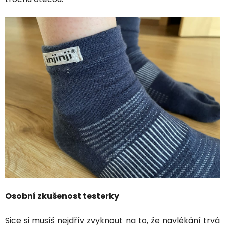
Osobní zkušenost testerky
Sice si musíš nejdřív zvyknout na to, že navlékání trvá