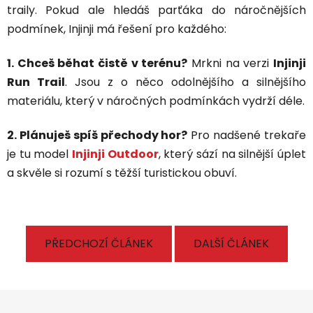
traily. Pokud ale hledáš parťáka do náročnějších
podmínek, Injinji má řešení pro každého:
1. Chceš běhat čistě v terénu?
Mrkni na verzi
Injinji
Run Trail
. Jsou z o něco odolnějšího a silnějšího
materiálu, který v náročných podmínkách vydrží déle.
2. Plánuješ spíš přechody hor?
Pro nadšené trekaře
je tu model
Injinji Outdoor
, který sází na silnější úplet
a skvěle si rozumí s těžší turistickou obuví.
PŘEDCHOZÍ ČLÁNEK
DALŠÍ ČLÁNEK
Z