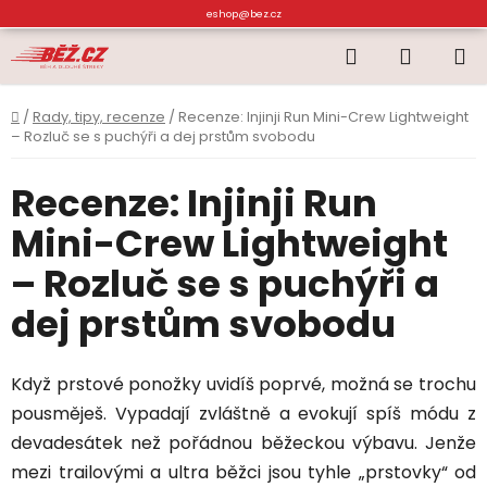
Přejít
eshop@bez.cz
na
Hledat
NÁKUP
obsah
KOŠÍK
Domů
/
Rady, tipy, recenze
/
Recenze: Injinji Run Mini-Crew Lightweight
– Rozluč se s puchýři a dej prstům svobodu
Recenze: Injinji Run
Mini-Crew Lightweight
– Rozluč se s puchýři a
dej prstům svobodu
Když prstové ponožky uvidíš poprvé, možná se trochu
pousměješ. Vypadají zvláštně a evokují spíš módu z
devadesátek než pořádnou běžeckou výbavu. Jenže
mezi trailovými a ultra běžci jsou tyhle „prstovky“ od