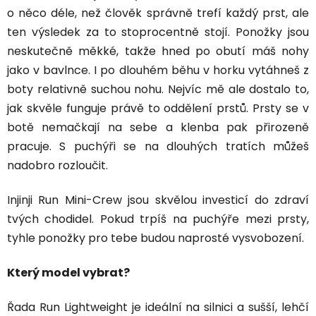
o něco déle, než člověk správně trefí každý prst, ale
ten výsledek za to stoprocentně stojí. Ponožky jsou
neskutečně měkké, takže hned po obutí máš nohy
jako v bavlnce. I po dlouhém běhu v horku vytáhneš z
boty relativně suchou nohu. Nejvíc mě ale dostalo to,
jak skvěle funguje právě to oddělení prstů. Prsty se v
botě nemačkají na sebe a klenba pak přirozeně
pracuje. S puchýři se na dlouhých tratích můžeš
nadobro rozloučit.
Injinji Run Mini-Crew jsou skvělou investicí do zdraví
tvých chodidel. Pokud trpíš na puchýře mezi prsty,
tyhle ponožky pro tebe budou naprosté vysvobození.
Který model vybrat?
Řada Run Lightweight je ideální na silnici a sušší, lehčí