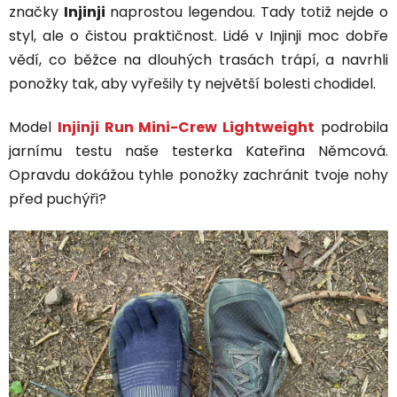
značky
Injinji
naprostou legendou. Tady totiž nejde o
styl, ale o čistou praktičnost. Lidé v Injinji moc dobře
vědí, co běžce na dlouhých trasách trápí, a navrhli
ponožky tak, aby vyřešily ty největší bolesti chodidel.
Model
Injinji Run Mini-Crew Lightweight
podrobila
jarnímu testu naše testerka Kateřina Němcová.
Opravdu dokážou tyhle ponožky zachránit tvoje nohy
před puchýři?