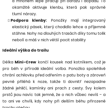
a mnohem lépe pracují při odrazu i dopadu. To
okamžitě aktivuje klenbu, která pak správně
tlumí nárazy.
Podpora klenby:
Ponožky mají integrovaný
elastický pásek, který chodidlo lehce a příjemně
stáhne. Nohy na dlouhých trasách díky tomu tolik
nebolí a máš v nich větší pocit stability
Ideální výška do trailu
Délka
Mini-Crew
končí kousek nad kotníkem, což je
pro běh v přírodě ideální volba. Ponožka spolehlivě
chrání achilovku před odřením o patu boty a zároveň
pevně přiléhá k noze, takže ti dovnitř nezapadne
žádné jehličí, kamínky ani prach z cesty. Švy kolem
prstů jsou navíc tak jemné, že o nich vůbec nevíš – a
to ani ve chvíli, kdy nohy při delším běhu přirozeně
trochu otečou.