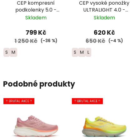
CEP kompresní
CEP vysoké ponožky
podkolenky 5.0 -
ULTRALIGHT 4.0 -
dámské - žlutá/
dámské –
Skladem
Skladem
červená
fialová/růžová
799 Kč
620 Kč
1 250 Kč
650 Kč
(–36 %)
(–4 %)
S
M
S
M
L
Podobné produkty
!! BRUTAL AKCE !!
!! BRUTAL AKCE !!