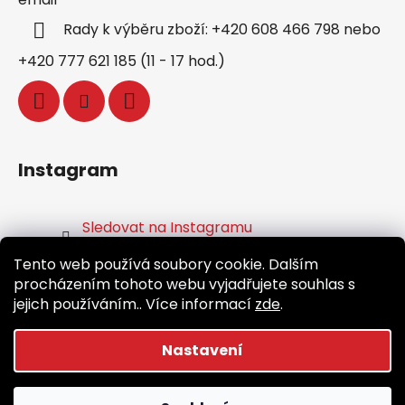
Rady k výběru zboží: +420 608 466 798 nebo
+420 777 621 185 (11 - 17 hod.)
Instagram
Sledovat na Instagramu
Tento web používá soubory cookie. Dalším
Facebook
procházením tohoto webu vyjadřujete souhlas s
jejich používáním.. Více informací
zde
.
Nastavení
Vytvořil Shoptet