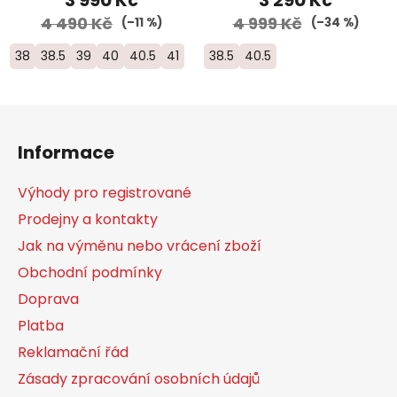
4 490 Kč
4 999 Kč
(–11 %)
(–34 %)
38
38.5
39
40
40.5
41
38.5
40.5
Z
á
Informace
p
a
Výhody pro registrované
t
Prodejny a kontakty
í
Jak na výměnu nebo vrácení zboží
Obchodní podmínky
Doprava
Platba
Reklamační řád
Zásady zpracování osobních údajů