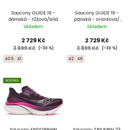
Saucony GUIDE 19 -
Saucony GUIDE 19 -
dámská - růžová/bílá
pánská - oranžová/
žlutá
Skladem
Skladem
2 729 Kč
2 729 Kč
3 899 Kč
3 899 Kč
(–30 %)
(–30 %)
40.5
41
42
46
NOVINKA
Saucony ENDORPHIN
Saucony TRIUMPH 23