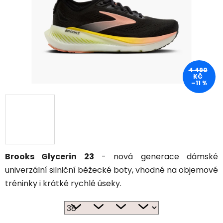
4 490
KČ
–11 %
Brooks Glycerin 23
- nová generace dámské
univerzální silniční běžecké boty, vhodné na objemové
tréninky i krátké rychlé úseky.