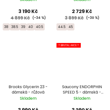
3 190 Kč
2 729 Kč
4 899 Kč
3 899 Kč
(–34 %)
(–30 %)
38
38.5
39
40
40.5
44.5
45
!! BRUTAL AKCE !!
Brooks Glycerin 23 -
Saucony ENDORPHIN
dámská - růžová
SPEED 5 - dámská -
růžová/bílá
Skladem
Skladem
3 990 Kč
3 290 Kč