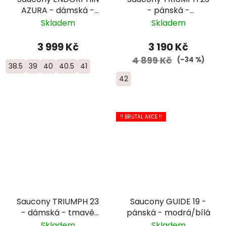
AZURA - dámská -
- pánská -
fialová
šedá/oranžová/zelená
Skladem
Skladem
3 999 Kč
3 190 Kč
4 899 Kč
(–34 %)
38.5
39
40
40.5
41
42
!! BRUTAL AKCE !!
Saucony TRIUMPH 23
Saucony GUIDE 19 -
- dámská - tmavě
pánská - modrá/bílá
modrá/růžová/bílá
Skladem
Skladem