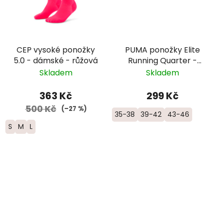
CEP vysoké ponožky
PUMA ponožky Elite
5.0 - dámské - růžová
Running Quarter -
bílé
Skladem
Skladem
363 Kč
299 Kč
500 Kč
(–27 %)
35-38
39-42
43-46
S
M
L