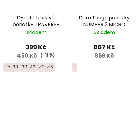
Dynafit trailové
Darn Tough ponožky
ponožky TRAVERSE
NUMBER 2 MICRO
CREW - zelená/žlutá
CREW Midweight
Skladem
Skladem
Merino - pánské -
červené/modré/žluté
399 Kč
867 Kč
450 Kč
869 Kč
(–11 %)
35-38
39-42
43-46
L