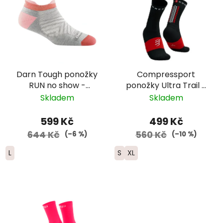
Darn Tough ponožky
Compressport
RUN no show -
ponožky Ultra Trail -
ultralightweight s
černá/červená
Skladem
Skladem
výstelkou - dámské -
růžové
599 Kč
499 Kč
644 Kč
560 Kč
(–6 %)
(–10 %)
L
S
XL