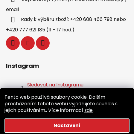
email
Rady k výběru zboží: +420 608 466 798 nebo
+420 777 621 185 (11 - 17 hod.)
Instagram
Sledovat na Instagramu
Tento web používá soubory cookie. Dalším
Facebook
procházením tohoto webu vyjadřujete souhlas s
jejich používáním.. Více informací
zde
.
Nastavení