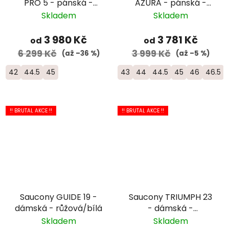
PRO 5 - pánská -
AZURA - pánská -
černá/žlutá
oranžová
Skladem
Skladem
3 980 Kč
3 781 Kč
od
od
6 299 Kč
3 999 Kč
(až –36 %)
(až –5 %)
42
44.5
45
43
44
44.5
45
46
46.5
!! BRUTAL AKCE !!
!! BRUTAL AKCE !!
Saucony GUIDE 19 -
Saucony TRIUMPH 23
dámská - růžová/bílá
- dámská -
růžová/bílá
Skladem
Skladem