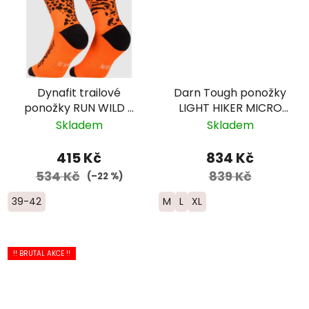
Dynafit trailové
Darn Tough ponožky
ponožky RUN WILD -
LIGHT HIKER MICRO
oranžová
CREW Lightweight
Skladem
Skladem
Merino - pánské -
hnědá/modrá
415 Kč
834 Kč
534 Kč
839 Kč
(–22 %)
39-42
M
L
XL
!! BRUTAL AKCE !!