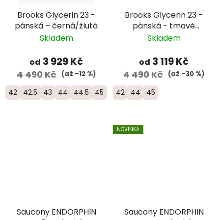
Brooks Glycerin 23 -
Brooks Glycerin 23 -
pánská – černá/žlutá
pánská - tmavě
modrá/zelená
Skladem
Skladem
3 929 Kč
3 119 Kč
od
od
4 490 Kč
4 490 Kč
(až –12 %)
(až –30 %)
42
42.5
43
44
44.5
45
45.5
42
46
44
45
NOVINKA
Saucony ENDORPHIN
Saucony ENDORPHIN