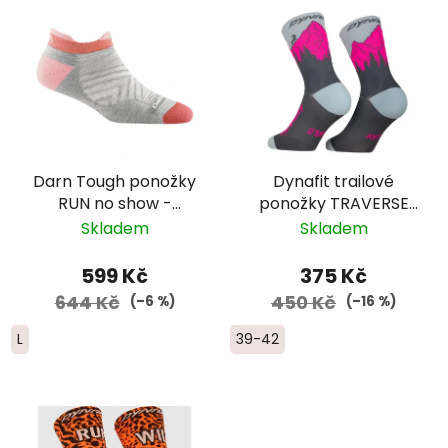
Darn Tough ponožky
Dynafit trailové
RUN no show -
ponožky TRAVERSE
ultralightweight s
CREW - šedá/růžová
Skladem
Skladem
výstelkou - dámské -
růžové
599 Kč
375 Kč
644 Kč
450 Kč
(–6 %)
(–16 %)
L
39-42