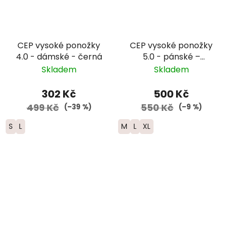
CEP vysoké ponožky
CEP vysoké ponožky
4.0 - dámské - černá
5.0 - pánské –
zelená/černá
Skladem
Skladem
302 Kč
500 Kč
499 Kč
550 Kč
(–39 %)
(–9 %)
S
L
M
L
XL