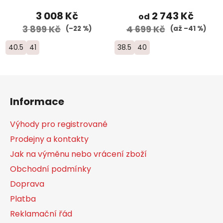
3 008 Kč
2 743 Kč
od
3 899 Kč
4 699 Kč
(–22 %)
(až –41 %)
40.5
41
38.5
40
Z
á
Informace
p
a
Výhody pro registrované
t
Prodejny a kontakty
í
Jak na výměnu nebo vrácení zboží
Obchodní podmínky
Doprava
Platba
Reklamační řád