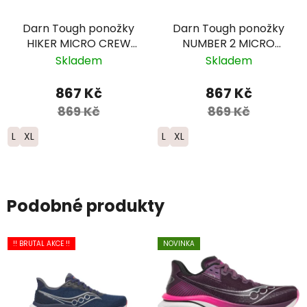
Darn Tough ponožky
Darn Tough ponožky
HIKER MICRO CREW
NUMBER 2 MICRO
Midweight Merino -
CREW Midweight
Skladem
Skladem
pánské - modré -
Merino - pánské -
limitovaná edice
zelené
867 Kč
867 Kč
869 Kč
869 Kč
L
XL
L
XL
Podobné produkty
!! BRUTAL AKCE !!
NOVINKA