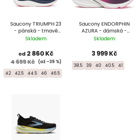
Saucony TRIUMPH 23
Saucony ENDORPHIN
- pánská - tmavě
AZURA - dámská -
modrá
fialová
Skladem
Skladem
2 860 Kč
3 999 Kč
od
4 699 Kč
(až –39 %)
38.5
39
40
40.5
41
42
42.5
44.5
46
46.5