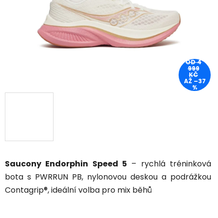
OD 4
999
KČ
AŽ –37
%
Saucony Endorphin Speed 5
– rychlá tréninková
bota s PWRRUN PB, nylonovou deskou a podrážkou
Contagrip®, ideální volba pro mix běhů