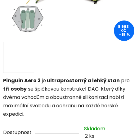
8 993
KČ
–15 %
Pinguin Aero 3
je
ultraprostorný a lehký stan
pro
tři osoby
se špičkovou konstrukcí DAC, který díky
dvěma vchodům a oboustranné silikonizaci nabízí
maximální svobodu a ochranu na každé horské
expedici.
Skladem
Dostupnost
2 ks