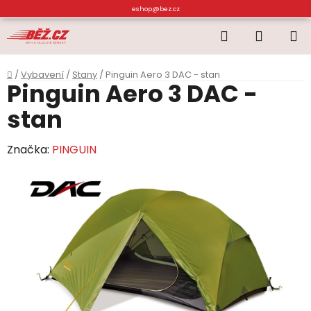
Přejít
eshop@bez.cz
na
Hledat
NÁKUP
obsah
KOŠÍK
Domů
/
Vybavení
/
Stany
/
Pinguin Aero 3 DAC - stan
Pinguin Aero 3 DAC -
stan
Značka:
PINGUIN