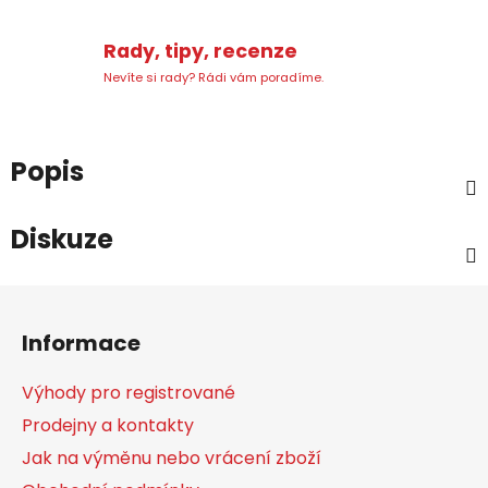
Rady, tipy, recenze
Nevíte si rady? Rádi vám poradíme.
Popis
Diskuze
Z
á
Informace
p
a
Výhody pro registrované
t
Prodejny a kontakty
í
Jak na výměnu nebo vrácení zboží