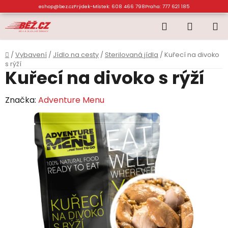
Přejít
eshop@bez.cz
Frýdek-Místek: 608 466 798
Praha: 777 621 185
na
Hledat
NÁKUP
obsah
KOŠÍK
Domů
/
Vybavení
/
Jídlo na cesty
/
Sterilovaná jídla
/
Kuřecí na divoko
s rýží
Kuřecí na divoko s rýží
Značka:
Adventure Menu