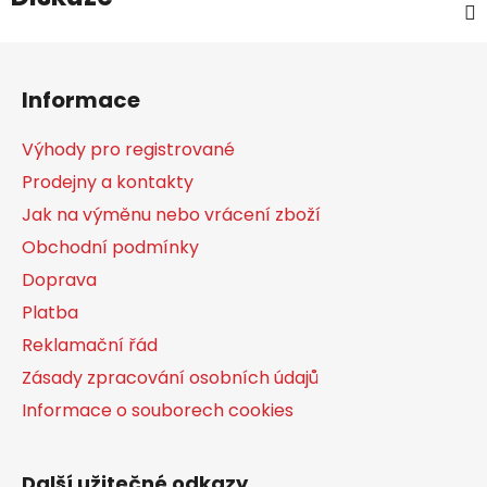
Z
á
Informace
p
a
Výhody pro registrované
t
Prodejny a kontakty
í
Jak na výměnu nebo vrácení zboží
Obchodní podmínky
Doprava
Platba
Reklamační řád
Zásady zpracování osobních údajů
Informace o souborech cookies
Další užitečné odkazy