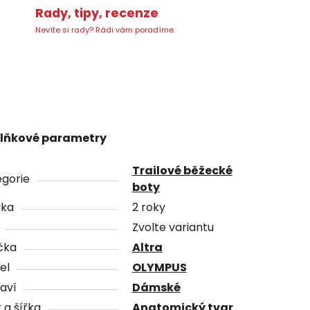
Rady, tipy, recenze
Nevíte si rady? Rádi vám poradíme.
lňkové parametry
Trailové běžecké
gorie
boty
uka
2 roky
Zvolte variantu
čka
Altra
el
OLYMPUS
aví
Dámské
 a šířka
Anatomický tvar