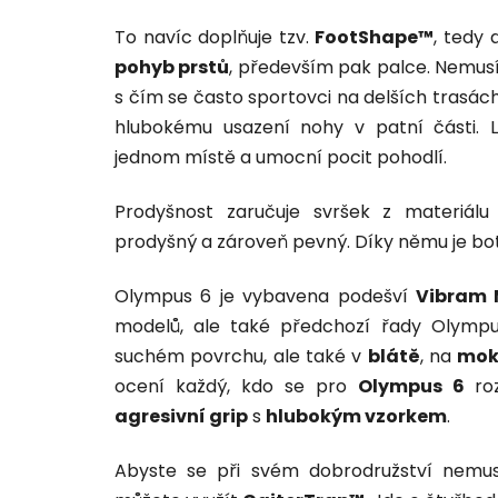
To navíc doplňuje tzv.
FootShape™
, tedy
pohyb prstů
, především pak palce. Nemusí
s čím se často sportovci na delších trasách 
hlubokému usazení nohy v patní části.
jednom místě a umocní pocit pohodlí.
Prodyšnost zaručuje svršek z materiál
prodyšný a zároveň pevný. Díky němu je bo
Olympus 6 je vybavena podešví
Vibram 
modelů, ale také předchozí řady Olympu
suchém povrchu, ale také v
blátě
, na
mok
ocení každý, kdo se pro
Olympus 6
ro
agresivní grip
s
hlubokým vzorkem
.
Abyste se při svém dobrodružství nemus