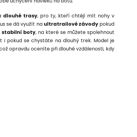
dobé uchycení návleků na botu.
na
dlouhé trasy
, pro ty, kteří chtějí mít nohy v
us se dá využít na
ultratrailové závody
pokud
a
stabilní boty
, na které se můžete spolehnout
t i pokud se chystáte na dlouhý trek. Model je
což opravdu oceníte při dlouhé vzdálenosti, kdy