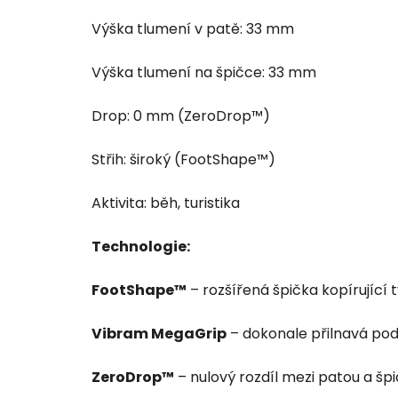
Výška tlumení v patě: 33 mm
Výška tlumení na špičce: 33 mm
Drop: 0 mm (ZeroDrop™)
Střih: široký (FootShape™)
Aktivita: běh, turistika
Technologie:
FootShape™
– rozšířená špička kopírující 
Vibram MegaGrip
– dokonale přilnavá po
ZeroDrop™
– nulový rozdíl mezi patou a šp