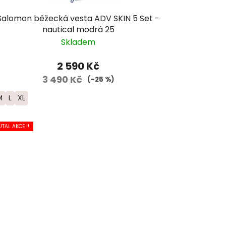
Salomon běžecká vesta ADV SKIN 5 Set -
nautical modrá 25
Skladem
2 590 Kč
3 490 Kč
(–25 %)
M
L
XL
UTAL AKCE !!