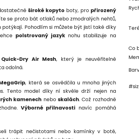
Rych
 dostatečně
široké kopyto
boty, pro
přirozený
te se proto bát otlaků nebo zmodralých nehtů,
potýkají. Pohodlím si můžete být jistí také díky
Ter
 Lehce
polstrovaný jazyk
nohu stabilizuje na
Co b
Mem
u
Quick-Dry Air Mesh
, který je neuvěřitelně
ta odolná.
Bar
MegaGrip
, která se osvědčila u mnoha jiných
#si
s. Tento model díky ní skvěle drží nejen na
rých kamenech
nebo
skalách
. Což rozhodně
zhodne.
Výborné přilnavosti
navíc pomáhá
eli trápit nečistotami nebo kamínky v botě,