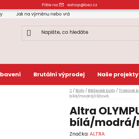
Pište na:
eshop@bez.cz
ty
Jak na výměnu nebo vrácení zboží
Obchodní pod
bavení
Brutální výprodej
Naše projekty
Domů
/
Boty
/
Běžecké boty
/
Trailové 
bílá/modrá/růžová
Altra OLYMP
bílá/modrá/
Značka:
ALTRA