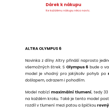
Dárek k nákupu
Ke každému nákupu něco navíc.
ALTRA OLYMPUS 6
Novinka z dílny Altry přináší naprosto je
všemožných štrek. S
Olympus 6
bude o vaš
model je vhodný pro jakýkoliv pohyb po
došlapem, odrazem i pohodlím.
Model nabízí
maximální tlumení
, tedy 3
na každém kroku. Také je tento model po
rozdíl v tlumení mezi patou a špičkou
rovný