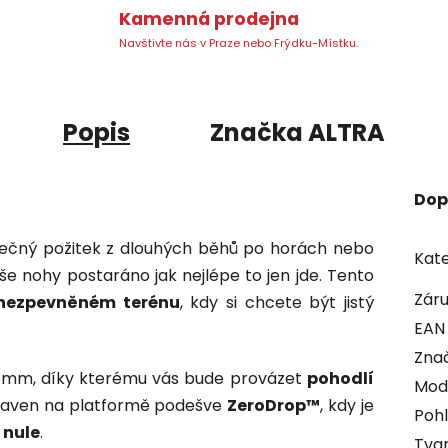
Kamenná prodejna
Navštivte nás v Praze nebo Frýdku-Místku.
Popis
Značka
ALTRA
Dop
dinečný požitek z dlouhých běhů po horách nebo
Kate
e nohy postaráno jak nejlépe to jen jde. Tento
Zár
nezpevněném terénu
, kdy si chcete být jistý
EAN
Zna
3 mm, díky kterému vás bude provázet
pohodlí
Mod
staven na platformě podešve
ZeroDrop™
, kdy je
Pohl
 nule
.
Tvar