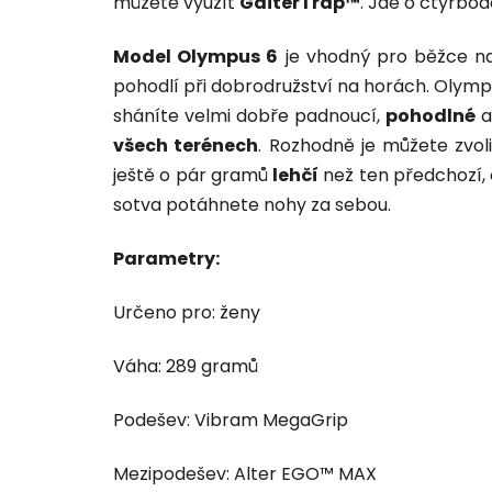
můžete využít
GaiterTrap™
. Jde o čtyřbo
Model Olympus 6
je vhodný pro běžce 
pohodlí při dobrodružství na horách. Olymp
sháníte velmi dobře padnoucí,
pohodlné
všech terénech
. Rozhodně je můžete zvoli
ještě o pár gramů
lehčí
než ten předchozí, 
sotva potáhnete nohy za sebou.
Parametry:
Určeno pro: ženy
Váha: 289 gramů
Podešev: Vibram MegaGrip
Mezipodešev: Alter EGO™ MAX