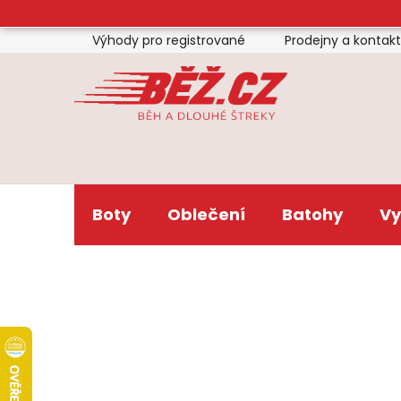
Přejít
na
Výhody pro registrované
Prodejny a kontak
obsah
Boty
Oblečení
Batohy
Vy