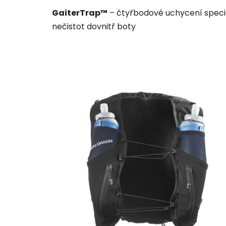
GaiterTrap™
– čtyřbodové uchycení speciá
nečistot dovnitř boty