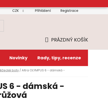
CZK
Přihlášení
Registrace
mínky
Doprava
Platba
Reklamační řád
Zás
PRÁZDNÝ KOŠÍK
NÁKUPNÍ
KOŠÍK
Novinky
Rady, tipy, recenze
běžecké boty
/
Altra OLYMPUS 6 - dámská -
US 6 - dámská -
růžová