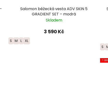
-
Salomon běžecká vesta ADV SKIN 5
GRADIENT SET – modrá
Skladem
3 590 Kč
S
M
L
XL
S
!! BR