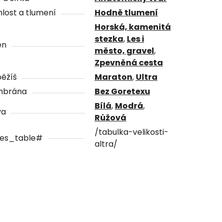
lost a tlumení
Hodně tlumení
Horská, kamenitá
stezka
,
Les i
én
město, gravel
,
Zpevněná cesta
ěžíš
Maraton
,
Ultra
brána
Bez Goretexu
Bílá
,
Modrá
,
va
Růžová
/tabulka-velikosti-
zes_table#
altra/