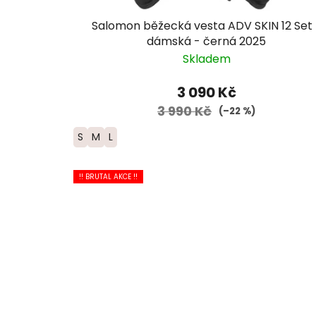
Salomon běžecká vesta ADV SKIN 12 Set 
dámská - černá 2025
Skladem
3 090 Kč
3 990 Kč
(–22 %)
S
M
L
!! BRUTAL AKCE !!