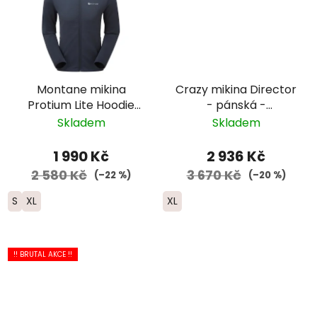
Montane mikina
Crazy mikina Director
Protium Lite Hoodie
- pánská -
zip - pánská - tmavě
modrá/tmavě
Skladem
Skladem
modrá
modrá/zelená
1 990 Kč
2 936 Kč
2 580 Kč
3 670 Kč
(–22 %)
(–20 %)
S
XL
XL
!! BRUTAL AKCE !!