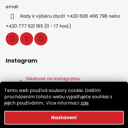
email
Rady k výběru zboží: +420 608 466 798 nebo
+420 777 621 185 (11 - 17 hod.)
Instagram
Sledovat na Instagramu
Tento web používá soubory cookie. Dalším
Facebook
procházením tohoto webu vyjadřujete souhlas s
jejich používáním.. Více informací
zde
.
Nastavení