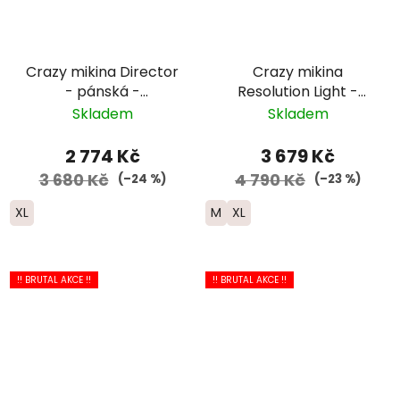
Crazy mikina Director
Crazy mikina
- pánská -
Resolution Light -
oranžová/zelená/světle
pánská -
Skladem
Skladem
modrá
černá/modrá/žlutá
2 774 Kč
3 679 Kč
3 680 Kč
4 790 Kč
(–24 %)
(–23 %)
XL
M
XL
!! BRUTAL AKCE !!
!! BRUTAL AKCE !!