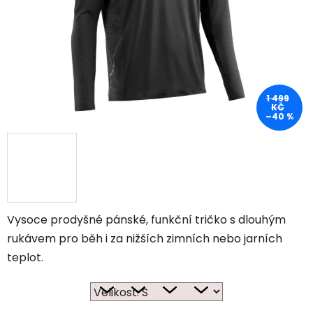
1 499
KČ
–40 %
Vysoce prodyšné pánské, funkční tričko s dlouhým
rukávem pro běh i za nižších zimních nebo jarních
teplot.