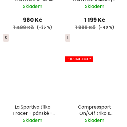
dlouhým rukávem -
rukávem - pánské -
Skladem
Skladem
pánské - tmavě
černá
modrá
960 Kč
1 199 Kč
1 499 Kč
1 999 Kč
(–35 %)
(–40 %)
S
L
!! BRUTAL AKCE !!
La Sportiva tílko
Compressport
Tracer - pánské -
On/Off triko s
žlutá/černá
dlouhým rukávem -
Skladem
Skladem
pánské - šedá