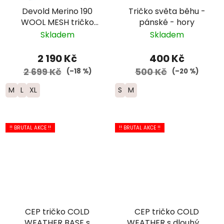
Devold Merino 190
Tričko světa běhu -
WOOL MESH tričko
pánské - hory
dlouhý rukáv - pánské
Skladem
Skladem
- modré
2 190 Kč
400 Kč
2 699 Kč
500 Kč
(–18 %)
(–20 %)
M
L
XL
S
M
!! BRUTAL AKCE !!
!! BRUTAL AKCE !!
CEP tričko COLD
CEP tričko COLD
WEATHER BASE s
WEATHER s dlouhým