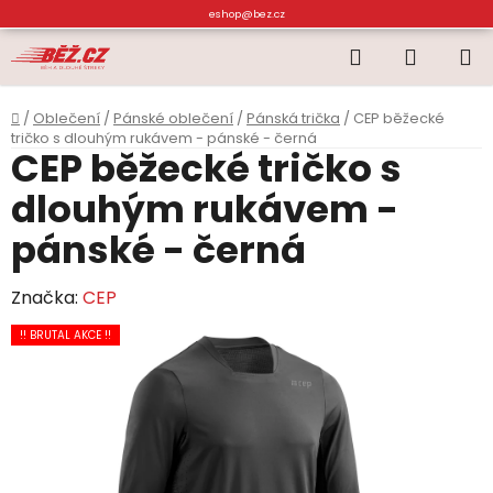
Přejít
eshop@bez.cz
na
Hledat
NÁKUP
obsah
KOŠÍK
Domů
/
Oblečení
/
Pánské oblečení
/
Pánská trička
/
CEP běžecké
tričko s dlouhým rukávem - pánské - černá
CEP běžecké tričko s
dlouhým rukávem -
pánské - černá
Značka:
CEP
!! BRUTAL AKCE !!