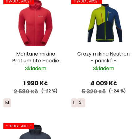
!! BRUTAL AKCE !!
!! BRUTAL AKCE !!
Montane mikina
Crazy mikina Neutron
Protium Lite Hoodie
- pánská -
zip - pánská -
zelená/tmavě
Skladem
Skladem
červená
modrá/černá
1 990 Kč
4 009 Kč
2 580 Kč
5 320 Kč
(–22 %)
(–24 %)
M
L
XL
!! BRUTAL AKCE !!