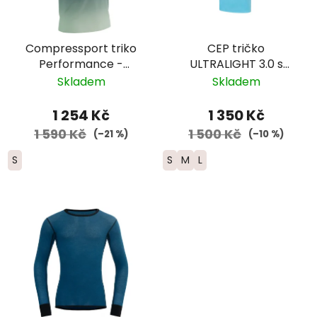
Compressport triko
CEP tričko
Performance -
ULTRALIGHT 3.0 s
pánské - mentolová/
krátkým rukávem -
Skladem
Skladem
šedá
pánská – světle
modrá
1 254 Kč
1 350 Kč
1 590 Kč
1 500 Kč
(–21 %)
(–10 %)
S
S
M
L