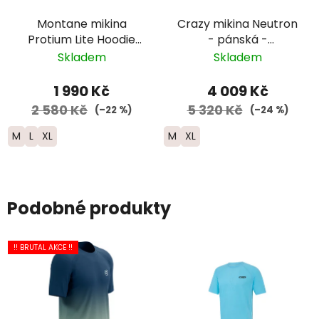
Montane mikina
Crazy mikina Neutron
Protium Lite Hoodie
- pánská -
zip - pánská - černá
černá/modrá/žlutá
Skladem
Skladem
1 990 Kč
4 009 Kč
2 580 Kč
5 320 Kč
(–22 %)
(–24 %)
M
L
XL
M
XL
Podobné produkty
!! BRUTAL AKCE !!