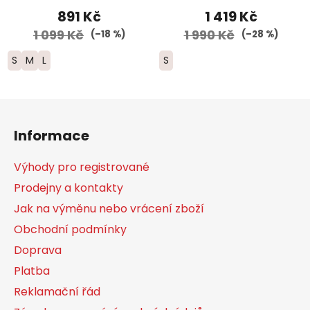
891 Kč
1 419 Kč
1 099 Kč
1 990 Kč
(–18 %)
(–28 %)
S
M
L
S
Z
á
Informace
p
a
Výhody pro registrované
t
Prodejny a kontakty
í
Jak na výměnu nebo vrácení zboží
Obchodní podmínky
Doprava
Platba
Reklamační řád