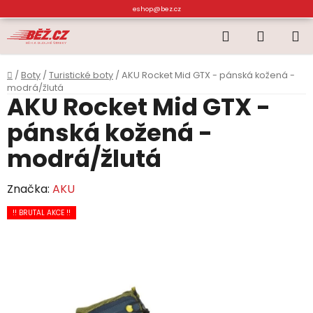
Přejít
eshop@bez.cz
na
Hledat
NÁKUP
obsah
KOŠÍK
Domů
/
Boty
/
Turistické boty
/
AKU Rocket Mid GTX - pánská kožená -
modrá/žlutá
AKU Rocket Mid GTX -
pánská kožená -
modrá/žlutá
Značka:
AKU
!! BRUTAL AKCE !!