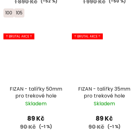
1 890 Kč
1 990 Kč
(–52 %)
(–50 %)
100
105
!! BRUTAL AKCE !!
!! BRUTAL AKCE !!
FIZAN - talířky 50mm
FIZAN - talířky 35mm
pro trekové hole
pro trekové hole
Skladem
Skladem
89 Kč
89 Kč
90 Kč
90 Kč
(–1 %)
(–1 %)