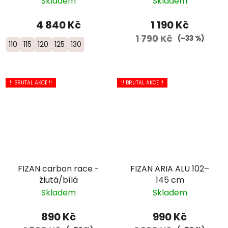
Skladem
Skladem
4 840 Kč
1 190 Kč
1 790 Kč
(–33 %)
110
115
120
125
130
!! BRUTAL AKCE !!
!! BRUTAL AKCE !!
FIZAN carbon race -
FIZAN ARIA ALU 102–
žlutá/bílá
145 cm
Skladem
Skladem
890 Kč
990 Kč