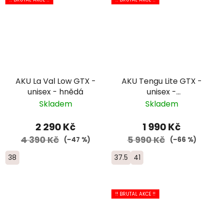
AKU La Val Low GTX -
AKU Tengu Lite GTX -
unisex - hnědá
unisex -
černá/oranžová
Skladem
Skladem
2 290 Kč
1 990 Kč
4 390 Kč
5 990 Kč
(–47 %)
(–66 %)
38
37.5
41
!! BRUTAL AKCE !!