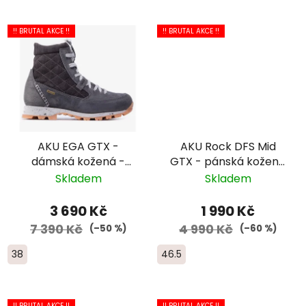
!! BRUTAL AKCE !!
!! BRUTAL AKCE !!
AKU EGA GTX -
AKU Rock DFS Mid
dámská kožená -
GTX - pánská kožená
šedá
- hnědá
Skladem
Skladem
3 690 Kč
1 990 Kč
7 390 Kč
4 990 Kč
(–50 %)
(–60 %)
38
46.5
!! BRUTAL AKCE !!
!! BRUTAL AKCE !!