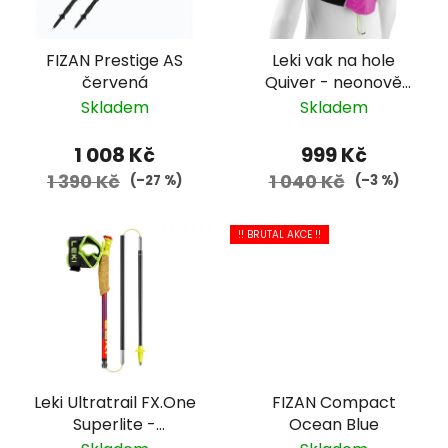
FIZAN Prestige AS
Leki vak na hole
červená
Quiver - neonově
růžová
Skladem
Skladem
1 008 Kč
999 Kč
1 390 Kč
1 040 Kč
(–27 %)
(–3 %)
!! BRUTAL AKCE !!
Leki Ultratrail FX.One
FIZAN Compact
Superlite -
Ocean Blue
červená/fialová/žlutá