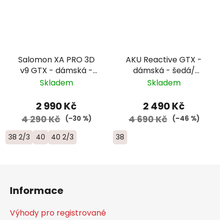
Salomon XA PRO 3D
AKU Reactive GTX -
v9 GTX - dámská -
dámská - šedá/
fialová/žlutá/černá
černá/růžová
Skladem
Skladem
2 990 Kč
2 490 Kč
4 290 Kč
4 690 Kč
(–30 %)
(–46 %)
38 2/3
40
40 2/3
38
Z
á
Informace
p
a
Výhody pro registrované