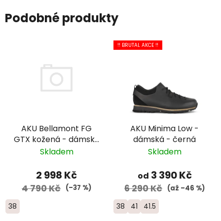
Podobné produkty
!! BRUTAL AKCE !!
AKU Bellamont FG
AKU Minima Low -
GTX kožená - dámská
dámská - černá
- světle hnědá
Skladem
Skladem
2 998 Kč
3 390 Kč
od
4 790 Kč
6 290 Kč
(–37 %)
(až –46 %)
38
38
41
41.5