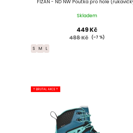
FIZAN - ND NW Poutka pro hole (rukavičk
Skladem
449 Kč
488 Kč
(–7 %)
S
M
L
!! BRUTAL AKCE !!