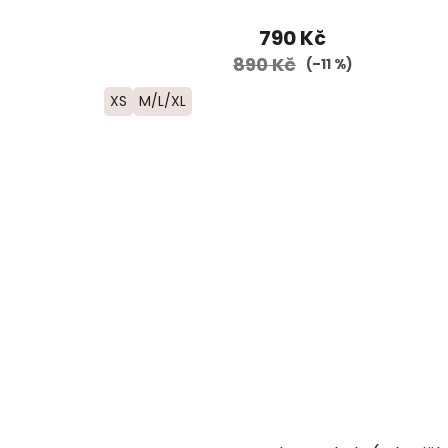
790 Kč
890 Kč
(–11 %)
XS
M/L/XL