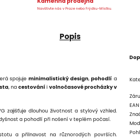
Kamenná prodejna
Navštivte nás v Praze nebo Frýdku-Místku.
Popis
Dop
terá spojuje
minimalistický design
,
pohodlí
a
Kate
sta
, na
cestování
i
volnočasové procházky v
Zár
EAN
G zajišťuje dlouhou životnost a stylový vzhled.
Zna
yšnost a pohodlí při nošení v teplém počasí.
Mod
Pohl
stotu a přilnavost na různorodých površích.