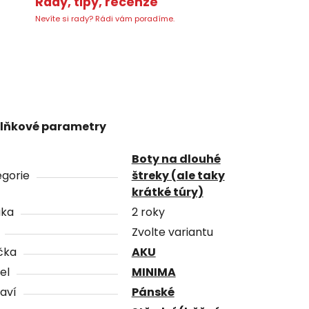
Rady, tipy, recenze
Nevíte si rady? Rádi vám poradíme.
lňkové parametry
Boty na dlouhé
gorie
štreky (ale taky
krátké túry)
uka
2 roky
Zvolte variantu
čka
AKU
el
MINIMA
aví
Pánské