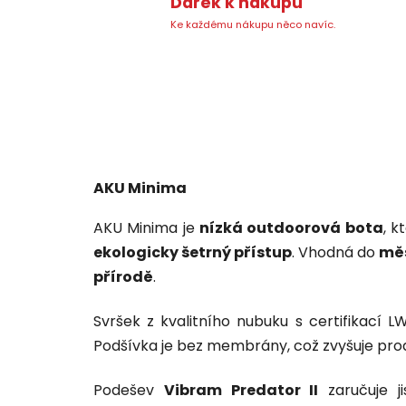
Dárek k nákupu
Ke každému nákupu něco navíc.
AKU Minima
AKU Minima je
nízká outdoorová bota
, k
ekologicky šetrný přístup
. Vhodná do
mě
přírodě
.
Svršek z kvalitního nubuku s certifikací LW
Podšívka je bez membrány, což zvyšuje prod
Podešev
Vibram Predator II
zaručuje ji