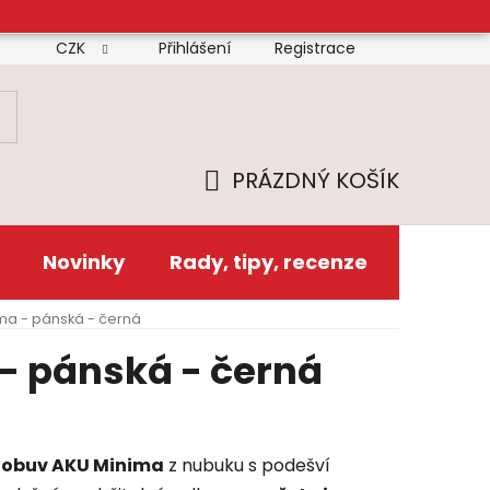
CZK
Přihlášení
Registrace
mínky
Doprava
Platba
Reklamační řád
Zás
PRÁZDNÝ KOŠÍK
NÁKUPNÍ
KOŠÍK
Novinky
Rady, tipy, recenze
ma - pánská - černá
- pánská - černá
 obuv AKU Minima
z nubuku s podešví