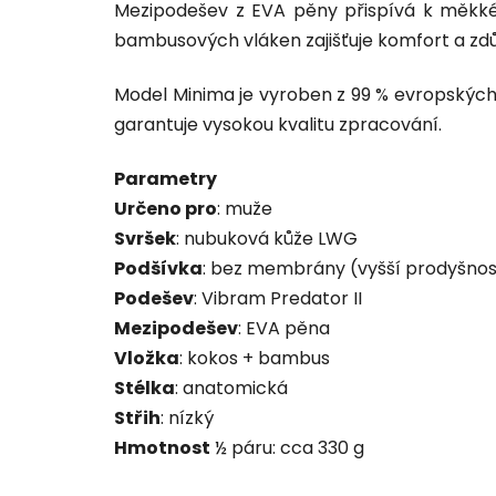
Mezipodešev z EVA pěny přispívá k měkké
bambusových vláken zajišťuje komfort a zd
Model Minima je vyroben z 99 % evropských 
garantuje vysokou kvalitu zpracování.
Parametry
Určeno pro
: muže
Svršek
: nubuková kůže LWG
Podšívka
: bez membrány (vyšší prodyšnos
Podešev
: Vibram Predator II
Mezipodešev
: EVA pěna
Vložka
: kokos + bambus
Stélka
: anatomická
Střih
: nízký
Hmotnost
½ páru: cca 330 g