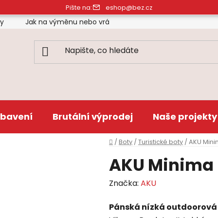
Pište na:
eshop@bez.cz
ty
Jak na výměnu nebo vrácení zboží
Obchodní pod
bavení
Brutální výprodej
Naše projekty
Domů
/
Boty
/
Turistické boty
/
AKU Mini
AKU Minima 
Značka:
AKU
Pánská nízká outdoorová