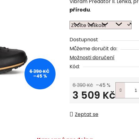
Vibram Predator II. Lehká, p
přírodu
.
Dostupnost
Můžeme doručit do:
Možnosti doručení
Kód:
6 390 KČ
–45 %
6 390 Kč
–45 %
3 509 Kč
Měrná cena:
Zeptat se