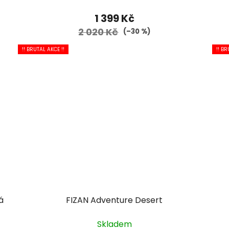
1 399 Kč
2 020 Kč
(–30 %)
!! BRUTAL AKCE !!
!! BR
á
FIZAN Adventure Desert
Skladem