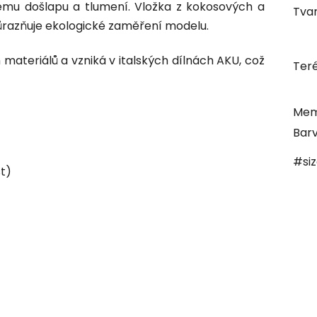
mu došlapu a tlumení. Vložka z kokosových a
Tvar
ůrazňuje ekologické zaměření modelu.
materiálů a vzniká v italských dílnách AKU, což
Ter
Mem
Bar
#si
t)