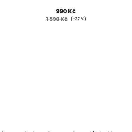
990 Kč
1 590 Kč
(–37 %)