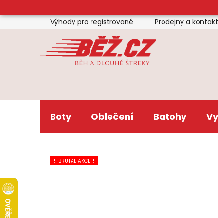
Přejít
na
Výhody pro registrované
Prodejny a kontak
obsah
Boty
Oblečení
Batohy
Vy
!! BRUTAL AKCE !!