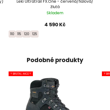
y)
Leki Ultratrail FX.One - červená/fialová/
žlutá
Skladem
4 590 Kč
110
115
120
125
Podobné produkty
!! BRUTAL AKCE !!
!! BR