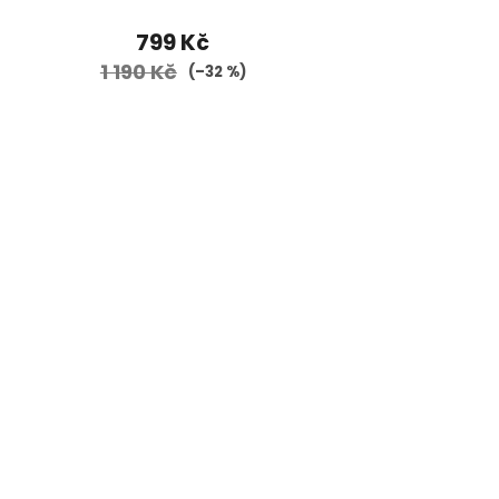
799 Kč
1 190 Kč
(–32 %)