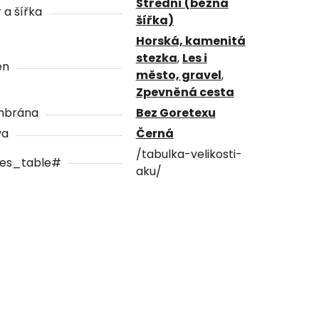
Střední (běžná
 a šířka
šířka)
Horská, kamenitá
stezka
,
Les i
én
město, gravel
,
Zpevněná cesta
brána
Bez Goretexu
va
Černá
/tabulka-velikosti-
zes_table#
aku/