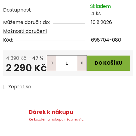
Skladem
Dostupnost
4 ks
Můžeme doručit do:
10.8.2026
Možnosti doručení
Kód:
698704-080
4 390 Kč
–47 %
DO KOŠÍKU
2 290 Kč
Měrná cena:
Zeptat se
Dárek k nákupu
Ke každému nákupu něco navíc.