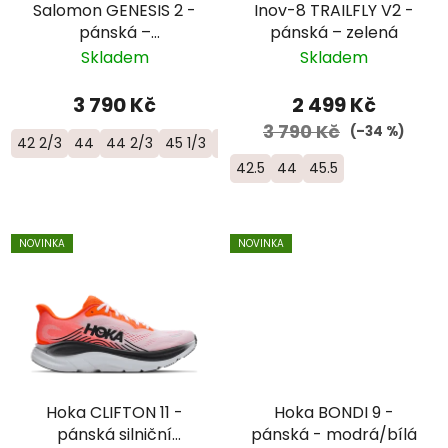
Salomon GENESIS 2 -
Inov-8 TRAILFLY V2 -
pánská –
pánská – zelená
zelená/oranžová
Skladem
Skladem
3 790 Kč
2 499 Kč
3 790 Kč
(–34 %)
42 2/3
44
44 2/3
45 1/3
46
46 2/3
42.5
44
45.5
NOVINKA
NOVINKA
Hoka CLIFTON 11 -
Hoka BONDI 9 -
pánská silniční
pánská - modrá/bílá