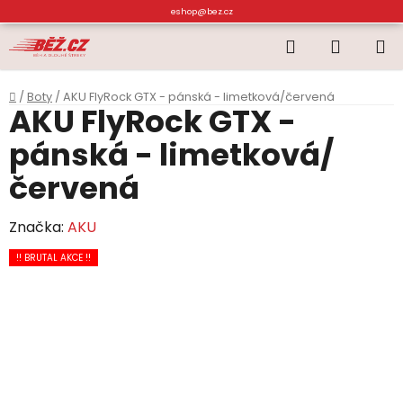
Přejít
eshop@bez.cz
na
Hledat
NÁKUP
obsah
KOŠÍK
Domů
/
Boty
/
AKU FlyRock GTX - pánská - limetková/červená
AKU FlyRock GTX -
pánská - limetková/
červená
Značka:
AKU
!! BRUTAL AKCE !!