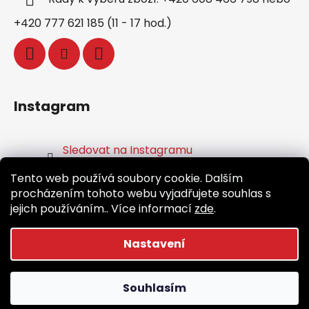
+420 777 621 185 (11 - 17 hod.)
Instagram
Sledovat na Instagramu
Tento web používá soubory cookie. Dalším
Facebook
procházením tohoto webu vyjadřujete souhlas s
jejich používáním.. Více informací
zde
.
Nastavení
Vytvořil Shoptet
Souhlasím
Copyright 2026
Běž.cz
. Všechna práva vyhrazena.
Upravit nastavení cookies