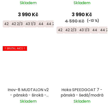
objemová bota -
Skladem
Skladem
1176572-NNTN
3 990 Kč
3 990 Kč
4 590 Kč
(–13 %)
42
42 2/3
43 1/3
44
44 2/3
45 1/3
46
46 2/3
42
42 2/3
43 1/3
44
44 2/
!! BRUTAL AKCE !!
Inov-8 MUDTALON v2
Hoka SPEEDGOAT 7 -
- pánská - široká -
pánská - šedá/modrá
modrá/černá
Skladem
Skladem