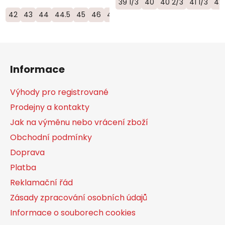
39 1/3
40
40 2/3
41 1/3
42
42
43
44
44.5
45
46
46.5
Z
á
Informace
p
a
Výhody pro registrované
t
Prodejny a kontakty
í
Jak na výměnu nebo vrácení zboží
Obchodní podmínky
Doprava
Platba
Reklamační řád
Zásady zpracování osobních údajů
Informace o souborech cookies