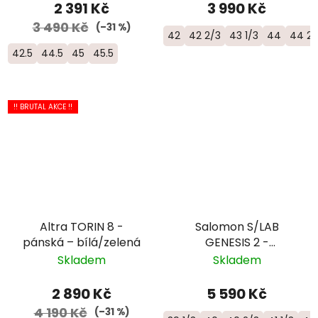
2 391 Kč
3 990 Kč
3 490 Kč
(–31 %)
42
42 2/3
43 1/3
44
44 2/
42.5
44.5
45
45.5
!! BRUTAL AKCE !!
Altra TORIN 8 -
Salomon S/LAB
pánská – bílá/zelená
GENESIS 2 -
univerzální trailová
Skladem
Skladem
běžecká bota -
L49190100
2 890 Kč
5 590 Kč
4 190 Kč
(–31 %)