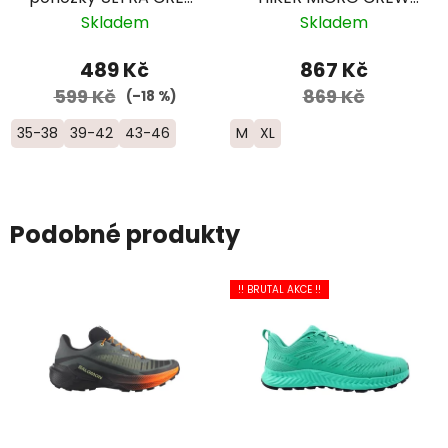
- žlutá/růžová
Midweight Merino -
Skladem
Skladem
pánské - tmavě
fialové
489 Kč
867 Kč
599 Kč
869 Kč
(–18 %)
35-38
39-42
43-46
M
XL
Podobné produkty
!! BRUTAL AKCE !!