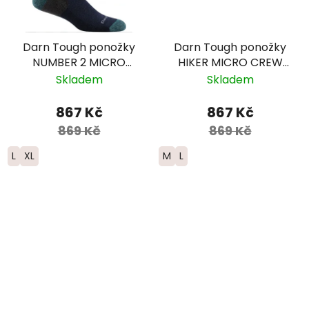
Darn Tough ponožky
Darn Tough ponožky
NUMBER 2 MICRO
HIKER MICRO CREW
CREW Midweight
Midweight Merino -
Skladem
Skladem
Merino - pánské -
dámské - tmavě
zelené
modré
867 Kč
867 Kč
869 Kč
869 Kč
L
XL
M
L