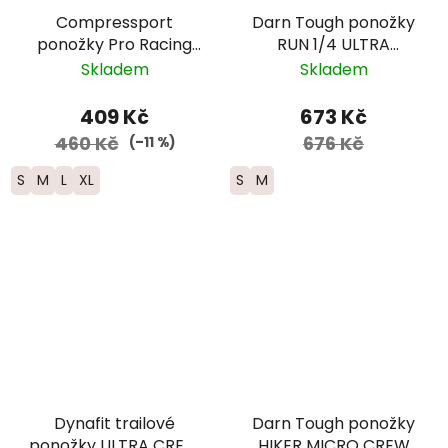
Compressport
Darn Tough ponožky
ponožky Pro Racing
RUN 1/4 ULTRA
Run nízké - černá/
Lightweight s
Skladem
Skladem
červená
výstelkou - dámské -
modré
409 Kč
673 Kč
460 Kč
676 Kč
(–11 %)
S
M
L
XL
S
M
Dynafit trailové
Darn Tough ponožky
ponožky ULTRA CREW
HIKER MICRO CREW