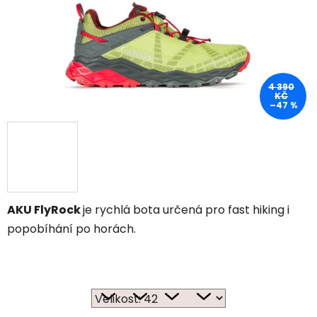
4 390
KČ
–47 %
AKU FlyRock
je rychlá bota určená pro fast hiking i
popobíhání po horách.