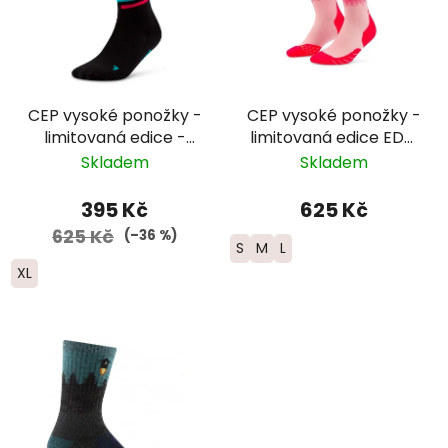
CEP vysoké ponožky -
CEP vysoké ponožky -
limitovaná edice -
limitovaná edice EDT.
pánské - černá/
FADE - dámské -
Skladem
Skladem
červená/modrá
růžová/limetková
395 Kč
625 Kč
625 Kč
(–36 %)
S
M
L
XL