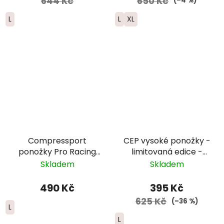
644 Kč
650 Kč
(–4 %)
L
L
XL
Compressport
CEP vysoké ponožky -
ponožky Pro Racing
limitovaná edice -
Trail - růžová
pánské - bílá/růžová/
Skladem
Skladem
žlutá
490 Kč
395 Kč
625 Kč
(–36 %)
L
L