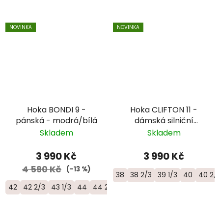
NOVINKA
NOVINKA
Hoka BONDI 9 -
Hoka CLIFTON 11 -
pánská - modrá/bílá
dámská silniční
objemová bota -
Skladem
Skladem
1176573-BNNN
3 990 Kč
3 990 Kč
4 590 Kč
(–13 %)
38
38 2/3
39 1/3
40
40 2/
42
42 2/3
43 1/3
44
44 2/3
45 1/3
46
46 2/3
47 1/3