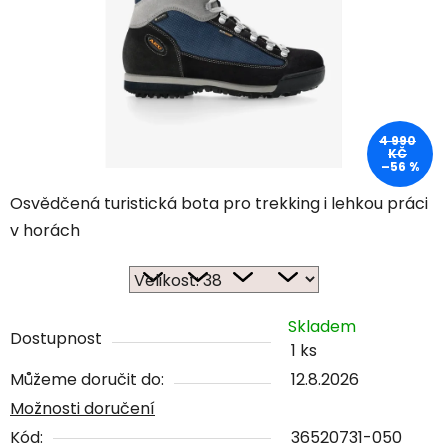
4 990
KČ
–56 %
Osvědčená turistická bota pro trekking i lehkou práci
v horách
Skladem
Dostupnost
1 ks
Můžeme doručit do:
12.8.2026
Možnosti doručení
Kód:
36520731-050