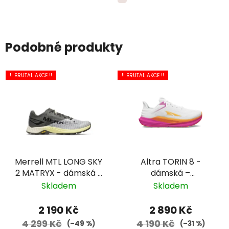
Podobné produkty
!! BRUTAL AKCE !!
!! BRUTAL AKCE !!
Merrell MTL LONG SKY
Altra TORIN 8 -
2 MATRYX - dámská -
dámská –
šedá/žlutá
bílá/růžová/oranžová
Skladem
Skladem
2 190 Kč
2 890 Kč
4 299 Kč
4 190 Kč
(–49 %)
(–31 %)