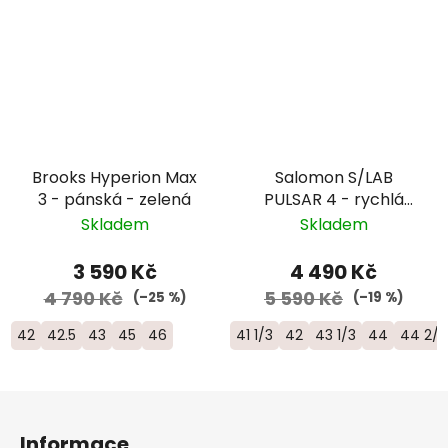
Brooks Hyperion Max
Salomon S/LAB
3 - pánská - zelená
PULSAR 4 - rychlá
trailová běžecká bota
Skladem
Skladem
- L47770300
3 590 Kč
4 490 Kč
4 790 Kč
5 590 Kč
(–25 %)
(–19 %)
42
42.5
43
45
46
41 1/3
42
43 1/3
44
44 2/3
Z
á
Informace