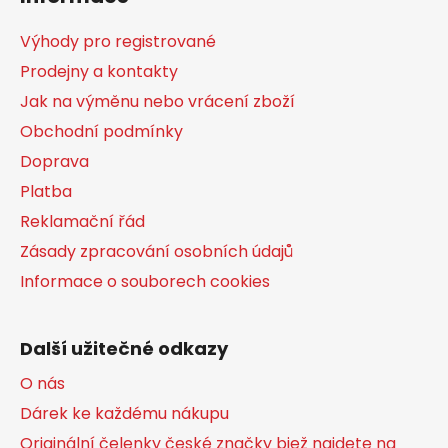
p
a
Výhody pro registrované
t
Prodejny a kontakty
í
Jak na výměnu nebo vrácení zboží
Obchodní podmínky
Doprava
Platba
Reklamační řád
Zásady zpracování osobních údajů
Informace o souborech cookies
Další užitečné odkazy
O nás
Dárek ke každému nákupu
Originální čelenky české značky bjež najdete na