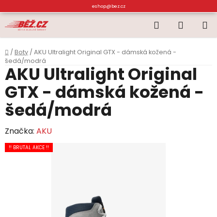
Přejít
eshop@bez.cz
na
Hledat
NÁKUP
obsah
KOŠÍK
Domů
/
Boty
/
AKU Ultralight Original GTX - dámská kožená -
šedá/modrá
AKU Ultralight Original
GTX - dámská kožená -
šedá/modrá
Značka:
AKU
!! BRUTAL AKCE !!