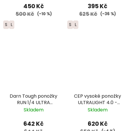
450 Kč
395 Kč
500 Kč
625 Kč
(–10 %)
(–36 %)
S
L
S
L
Darn Tough ponožky
CEP vysoké ponožky
RUN 1/4 ULTRA
ULTRALIGHT 4.0 -
Lightweight Merino -
pánské – modrá
Skladem
Skladem
pánské - bílé
642 Kč
620 Kč