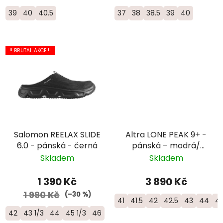
39
40
40.5
37
38
38.5
39
40
!! BRUTAL AKCE !!
Salomon REELAX SLIDE
Altra LONE PEAK 9+ -
6.0 - pánská - černá
pánská – modrá/
černá
Skladem
Skladem
1 390 Kč
3 890 Kč
1 990 Kč
(–30 %)
41
41.5
42
42.5
43
44
44
42
43 1/3
44
45 1/3
46