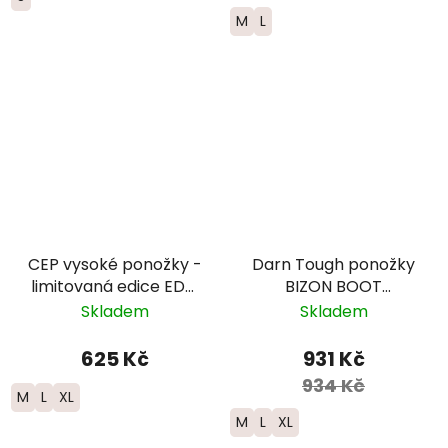
M
L
CEP vysoké ponožky -
Darn Tough ponožky
limitovaná edice EDT.
BIZON BOOT
FADE - pánské -
Midweight Merino -
Skladem
Skladem
červená/modrá
pánské - černé/
červené
625 Kč
931 Kč
934 Kč
M
L
XL
M
L
XL