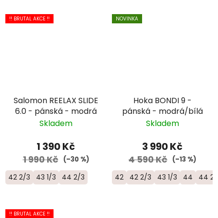
!! BRUTAL AKCE !!
NOVINKA
Salomon REELAX SLIDE
Hoka BONDI 9 -
6.0 - pánská - modrá
pánská - modrá/bílá
Skladem
Skladem
1 390 Kč
3 990 Kč
1 990 Kč
4 590 Kč
(–30 %)
(–13 %)
42 2/3
43 1/3
44 2/3
42
42 2/3
43 1/3
44
44 2/
!! BRUTAL AKCE !!