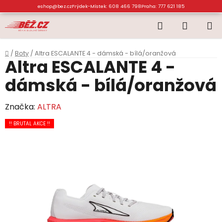
Přejít
eshop@bez.cz
Frýdek-Místek: 608 466 798
Praha: 777 621 185
na
Hledat
NÁKUP
obsah
KOŠÍK
Domů
/
Boty
/
Altra ESCALANTE 4 - dámská - bílá/oranžová
Altra ESCALANTE 4 -
dámská - bílá/oranžová
Značka:
ALTRA
!! BRUTAL AKCE !!