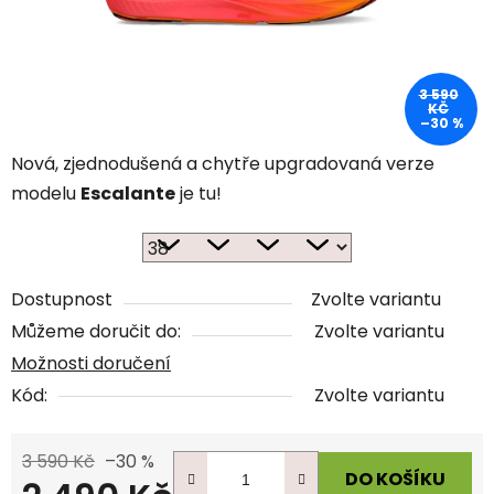
3 590
KČ
–30 %
Nová, zjednodušená a chytře upgradovaná verze
modelu
Escalante
je tu!
Dostupnost
Zvolte variantu
Můžeme doručit do:
Zvolte variantu
Možnosti doručení
Kód:
Zvolte variantu
3 590 Kč
–30 %
DO KOŠÍKU