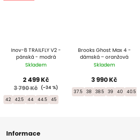
Inov-8 TRAILFLY V2 -
Brooks Ghost Max 4 -
pánská - modrá
dámská – oranžová
Skladem
Skladem
2 499 Kč
3 990 Kč
3 790 Kč
(–34 %)
37.5
38
38.5
39
40
40.5
42
42.5
44
44.5
45
Z
á
Informace
p