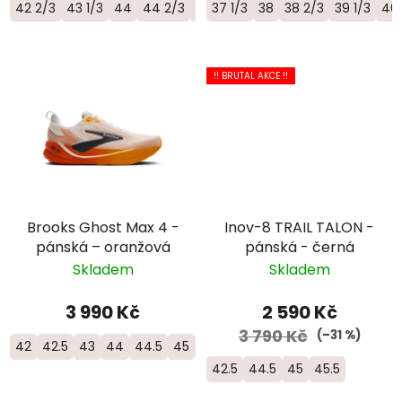
42 2/3
43 1/3
44
44 2/3
45 1/3
37 1/3
46
38
38 2/3
39 1/3
40
!! BRUTAL AKCE !!
Brooks Ghost Max 4 -
Inov-8 TRAIL TALON -
pánská – oranžová
pánská - černá
Skladem
Skladem
3 990 Kč
2 590 Kč
3 790 Kč
(–31 %)
42
42.5
43
44
44.5
45
45.5
46
42.5
44.5
45
45.5