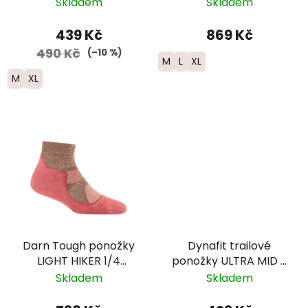
Run Ultralight -
Midweight merino -
Skladem
Skladem
bílá/neonově
pánské -
červená
šedá/okrová
439 Kč
869 Kč
490 Kč
(–10 %)
M
L
XL
M
XL
Darn Tough ponožky
Dynafit trailové
LIGHT HIKER 1/4
ponožky ULTRA MID -
Lightweight Merino -
žlutá
Skladem
Skladem
dámské -
růžová/hnědá