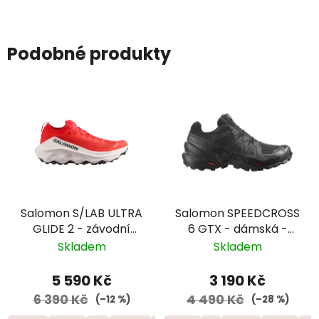
Podobné produkty
Salomon S/LAB ULTRA
Salomon SPEEDCROSS
GLIDE 2 - závodní
6 GTX - dámská -
trailová běžecká bota
černá
Skladem
Skladem
- L45484100
5 590 Kč
3 190 Kč
6 390 Kč
4 490 Kč
(–12 %)
(–28 %)