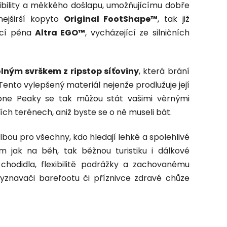
exibility a měkkého došlapu, umožňujícímu dobře
nejširší kopyto
Original FootShape™
, tak již
icí pěna
Altra EGO™
, vycházející ze silničních
lným svrškem z ripstop síťoviny
, která brání
 Tento vylepšený materiál nejenže prodlužuje její
. Lone Peaky se tak můžou stát vašimi věrnými
ích terénech, aniž byste se o ně museli bát.
olbou pro všechny, kdo hledají lehké a spolehlivé
 jak na běh, tak běžnou turistiku i dálkové
chodidla, flexibilitě podrážky a zachovanému
vyznavači barefootu či příznivce zdravé chůze