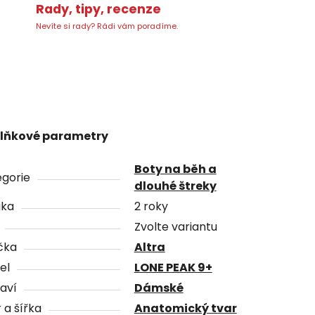
Rady, tipy, recenze
Nevíte si rady? Rádi vám poradíme.
lňkové parametry
Boty na běh a
gorie
dlouhé štreky
uka
2 roky
Zvolte variantu
čka
Altra
el
LONE PEAK 9+
aví
Dámské
 a šířka
Anatomický tvar