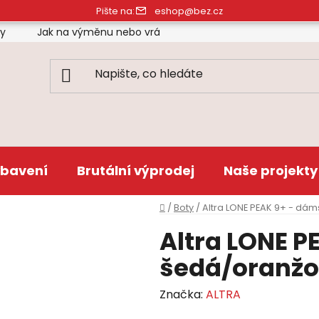
Pište na:
eshop@bez.cz
ty
Jak na výměnu nebo vrácení zboží
Obchodní pod
bavení
Brutální výprodej
Naše projekty
Domů
/
Boty
/
Altra LONE PEAK 9+ - dá
Altra LONE P
šedá/oranž
Značka:
ALTRA