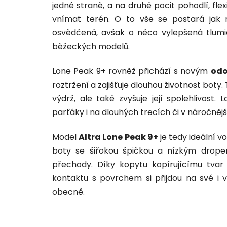
jedné straně, a na druhé pocit pohodlí, fl
vnímat terén. O to vše se postará jak 
osvědčená, avšak o něco vylepšená tlum
běžeckých modelů.
Lone Peak 9+ rovněž přichází s novým
odo
roztržení a zajišťuje dlouhou životnost boty.
výdrž, ale také zvyšuje její spolehlivost
parťáky i na dlouhých trecích či v náročnějš
Model
Altra Lone Peak 9+
je tedy ideální v
boty se šiřokou špičkou a nízkým dropem
přechody. Díky kopytu kopírujícímu tvar 
kontaktu s povrchem si přijdou na své i 
obecně.