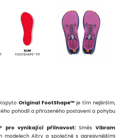
Kopyto
Original FootShape™
je tím nejširším,
ostého pohodlí a přirozeného postavení a pohybu
®
pro vynikající přilnavost:
Směs
Vibram
ých modelech Altry a společně s agresivnějšími