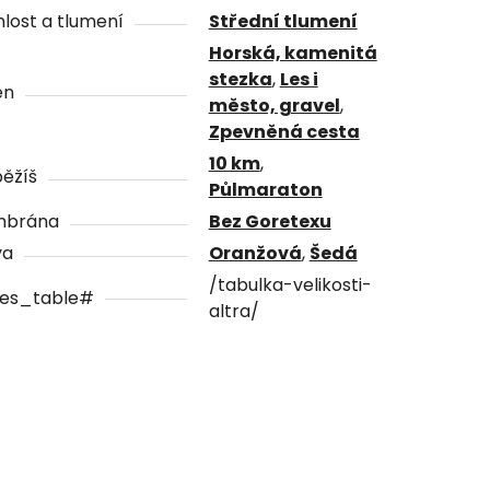
lost a tlumení
Střední tlumení
Horská, kamenitá
stezka
,
Les i
én
město, gravel
,
Zpevněná cesta
10 km
,
ěžíš
Půlmaraton
brána
Bez Goretexu
va
Oranžová
,
Šedá
/tabulka-velikosti-
zes_table#
altra/