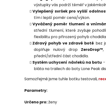
výstupky vás podrží téměř v jakémkoliv
Vylepšený svršek pro vyšší odolnos
tím i lepší poměr cena/výkon.
Vyvážený poměr tlumení a vnímán
střední tlumení, které zvyšuje pohod
flexibilitu pro přirozený pohyb chodidla
Zdravý pohyb ve zdravé botě
bez ja
doplňuje nulový drop
ZeroDrop™
,
přední/střední část chodidla.
Systém uchycení návleků na botu
- 
bláta na trailech do boty Lone Peak di
Samozřejmě jsme tuhle botku testovali,
rec
Parametry:
Určeno pro:
ženy