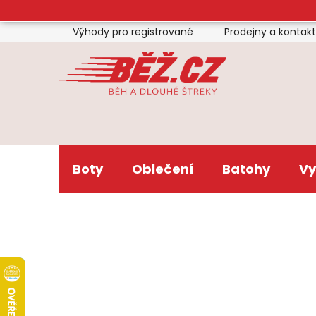
Přejít
na
Výhody pro registrované
Prodejny a kontak
obsah
Boty
Oblečení
Batohy
Vy