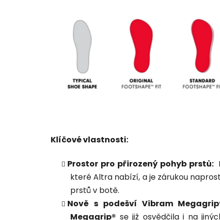
Klíčové vlastnosti:
Prostor pro přirozený pohyb prstů:
které Altra nabízí, a je zárukou napr
prstů v botě.
Nově s podešví Vibram Megagrip
Megagrip®
se již osvědčila i na jin