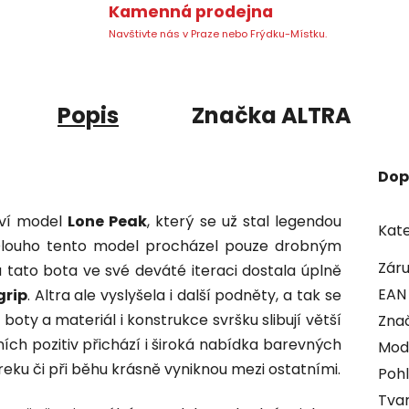
Kamenná prodejna
Navštivte nás v Praze nebo Frýdku-Místku.
Popis
Značka
ALTRA
Dop
aví model
Lone Peak
, který se už stal legendou
Kate
u. Dlouho tento model procházel pouze drobným
Zár
a tato bota ve své deváté iteraci dostala úplně
EAN
grip
. Altra ale vyslyšela i další podněty, a tak se
boty a materiál i konstrukce svršku slibují větší
Zna
ích pozitiv přichází i široká nabídka barevných
Mod
reku či při běhu krásně vyniknou mezi ostatními.
Pohl
Tvar