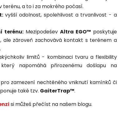
 terénu, a to i za mokrého počasí.
t:
vyšší odolnost, spolehlivost a trvanlivost - a
í terénu:
Mezipodešev
Altra EGO™
poskytuje
lí, ale zároveň zachovává kontakt s terénem a
.
kýchkoliv limitů - kombinaci tvaru a flexibility
 který napomáhá přirozenému došlapu na
pro zamezení nechtěného vniknutí kamínků či
sponuje také tzv.
GaiterTrap™
.
enzi
si můžeš přečíst na našem blogu.