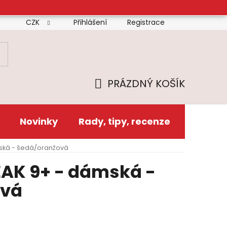
CZK
Přihlášení
Registrace
mínky
Doprava
Platba
Reklamační řád
Zás
PRÁZDNÝ KOŠÍK
NÁKUPNÍ
KOŠÍK
Novinky
Rady, tipy, recenze
mská - šedá/oranžová
EAK 9+ - dámská -
ová