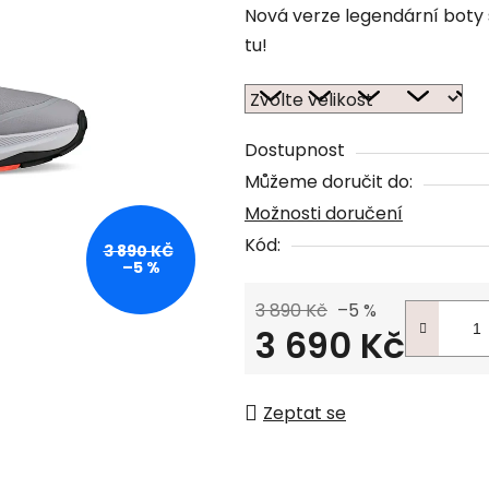
Nová verze legendární boty
tu!
Dostupnost
Můžeme doručit do:
Možnosti doručení
Kód:
3 890 KČ
–5 %
3 890 Kč
–5 %
3 690 Kč
Měrná cena:
Zeptat se