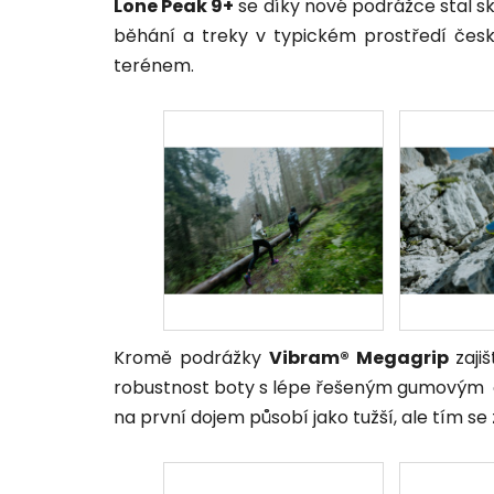
Lone Peak 9+
se díky nové podrážce stal 
běhání a treky v typickém prostředí české
terénem.
Kromě podrážky
Vibram® Megagrip
zaji
robustnost boty s lépe řešeným gumovým 
na první dojem působí jako tužší, ale tím se zv