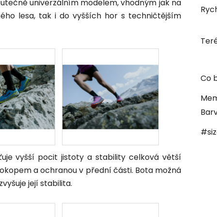
skutečně univerzálním modelem, vhodným jak na
Rych
ho lesa, tak i do vyšších hor s techničtějším
Ter
Co b
Mem
Bar
#si
šťuje vyšší pocit jistoty a stability celková větší
okopem a ochranou v přední části. Bota možná
yšuje její stabilita.