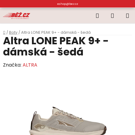
Přejít
eshop@bez.cz
na
Hledat
NÁKUP
obsah
KOŠÍK
Domů
/
Boty
/
Altra LONE PEAK 9+ - dámská - šedá
Altra LONE PEAK 9+ -
dámská - šedá
Značka:
ALTRA