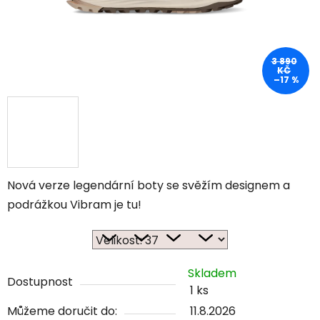
3 890
KČ
–17 %
Nová verze legendární boty se svěžím designem a
podrážkou Vibram je tu!
Skladem
Dostupnost
1 ks
Můžeme doručit do:
11.8.2026