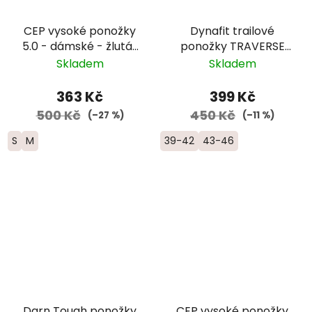
CEP vysoké ponožky
Dynafit trailové
5.0 - dámské - žlutá/
ponožky TRAVERSE
červená
CREW -
Skladem
Skladem
černá/oranžová
363 Kč
399 Kč
500 Kč
450 Kč
(–27 %)
(–11 %)
S
M
39-42
43-46
Darn Tough ponožky
CEP vysoké ponožky