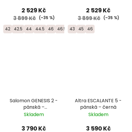
2 529 Kč
2 529 Kč
3 899 Kč
3 899 Kč
(–35 %)
(–35 %)
42
42.5
44
44.5
46
46.5
43
45
46
Salomon GENESIS 2 -
Altra ESCALANTE 5 -
pánská –
pánská – černá
zelená/oranžová
Skladem
Skladem
3 790 Kč
3 590 Kč