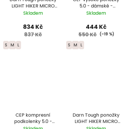
LIGHT HIKER MICRO
5.0 - dámské -
CREW Lightweight
zelená/černá
Skladem
Skladem
Merino - dámské -
šedé
834 Kč
444 Kč
837 Kč
550 Kč
(–19 %)
S
M
L
S
M
L
CEP kompresní
Darn Tough ponožky
podkolenky 5.0 -
LIGHT HIKER MICRO
dámské -
CREW Lightweight
Skladem
Skladem