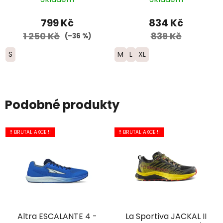
černá/zelená
Merino - pánské -
hnědá
799 Kč
834 Kč
1 250 Kč
839 Kč
(–36 %)
S
M
L
XL
Podobné produkty
!! BRUTAL AKCE !!
!! BRUTAL AKCE !!
Altra ESCALANTE 4 -
La Sportiva JACKAL II