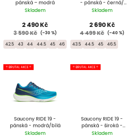
pánská – modrá
- pánská - černá/
žlutá/červená
Skladem
Skladem
2 490 Kč
2 690 Kč
3 590 Kč
4 499 Kč
(–30 %)
(–40 %)
42.5
43
44
44.5
45
46
46.5
43.5
44.5
45
46.5
!! BRUTAL AKCE !!
!! BRUTAL AKCE !!
Saucony RIDE 19 -
Saucony RIDE 19 -
pánská - modrá/bílá
pánská - široká -
černá/bílá
Skladem
Skladem