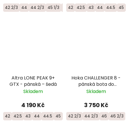
42 2/3
44
44 2/3
45 1/3
46
42
46 2/3
42.5
43
44
44.5
45
Altra LONE PEAK 9+
Hoka CHALLENGER 8 -
GTX - pánská – šedá
pánská bota do
smíšeného terénu -
Skladem
Skladem
1168716 - STVR
4 190 Kč
3 750 Kč
42
42.5
43
44
44.5
45
46
42 2/3
46.5
44 2/3
46
46 2/3