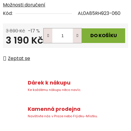
Možnosti doručení
Kód:
AL0A85RH923-060
3 890 Kč
–17 %
DO KOŠÍKU
3 190 Kč
Měrná cena:
Zeptat se
Dárek k nákupu
Ke každému nákupu něco navíc.
Kamenná prodejna
Navštivte nás v Praze nebo Frýdku-Místku.