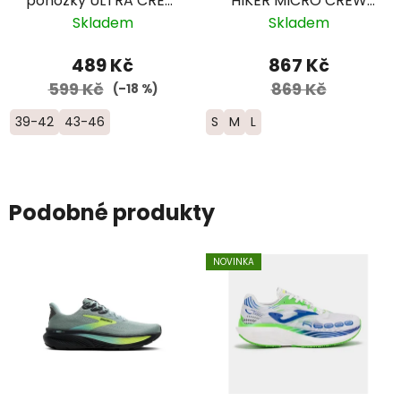
ponožky ULTRA CREW
HIKER MICRO CREW
- šedá/žlutá
Midweight Merino -
Skladem
Skladem
dámské -
modrozelené
489 Kč
867 Kč
599 Kč
869 Kč
(–18 %)
39-42
43-46
S
M
L
Podobné produkty
NOVINKA