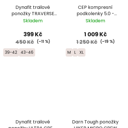
Dynafit trailové
CEP kompresní
ponožky TRAVERSE
podkolenky 5.0 -
CREW -
pánské - tmavě
Skladem
Skladem
černá/oranžová
modrá
399 Kč
1 009 Kč
450 Kč
1 250 Kč
(–11 %)
(–19 %)
39-42
43-46
M
L
XL
Dynafit trailové
Darn Tough ponožky