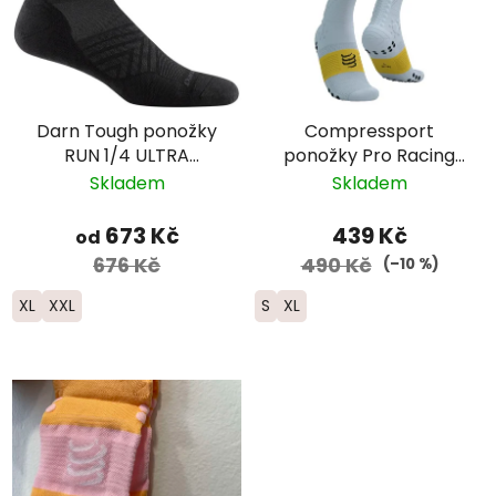
Darn Tough ponožky
Compressport
RUN 1/4 ULTRA
ponožky Pro Racing
Lightweight s
Trail - šedá/žlutá
Skladem
Skladem
výstelkou - pánské -
černé
673 Kč
439 Kč
od
676 Kč
490 Kč
(–10 %)
XL
XXL
S
XL