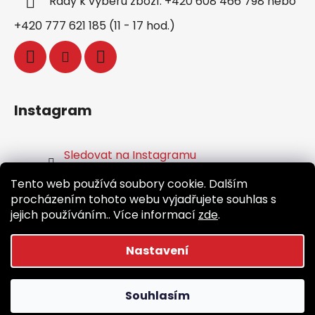
Rady k výběru zboží: +420 608 466 798 nebo
+420 777 621 185 (11 - 17 hod.)
Instagram
Sledovat na Instagramu
Tento web používá soubory cookie. Dalším
Facebook
procházením tohoto webu vyjadřujete souhlas s
jejich používáním.. Více informací
zde
.
Nastavení
Vytvořil Shoptet
Souhlasím
Copyright 2026
Běž.cz
. Všechna práva vyhrazena.
Upravit nastavení cookies