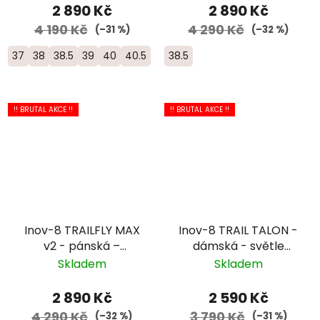
2 890 Kč
2 890 Kč
4 190 Kč
4 290 Kč
(–31 %)
(–32 %)
37
38
38.5
39
40
40.5
38.5
!! BRUTAL AKCE !!
!! BRUTAL AKCE !!
Inov-8 TRAILFLY MAX
Inov-8 TRAIL TALON -
v2 - pánská –
dámská - světle
žlutozelená
fialová
Skladem
Skladem
2 890 Kč
2 590 Kč
4 290 Kč
3 790 Kč
(–32 %)
(–31 %)