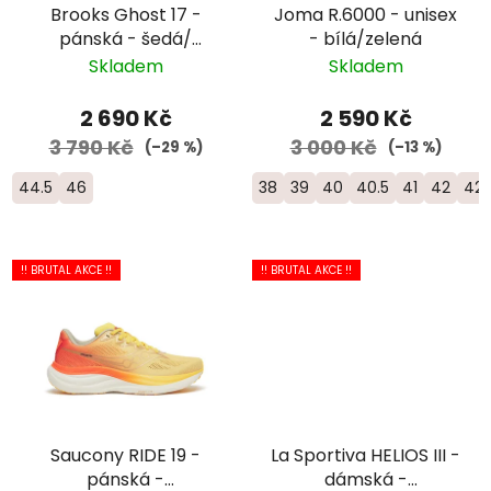
Brooks Ghost 17 -
Joma R.6000 - unisex
pánská - šedá/
- bílá/zelená
černá/limetková
Skladem
Skladem
2 690 Kč
2 590 Kč
3 790 Kč
3 000 Kč
(–29 %)
(–13 %)
44.5
46
38
39
40
40.5
41
42
42.
!! BRUTAL AKCE !!
!! BRUTAL AKCE !!
Saucony RIDE 19 -
La Sportiva HELIOS III -
pánská -
dámská -