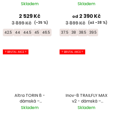
oranžová/bílá
růžová/modrá
Skladem
Skladem
2 529 Kč
2 390 Kč
od
3 899 Kč
3 899 Kč
(–35 %)
(až –38 %)
42.5
44
44.5
45
46.5
37.5
38
38.5
39.5
!! BRUTAL AKCE !!
!! BRUTAL AKCE !!
Altra TORIN 8 -
Inov-8 TRAILFLY MAX
dámská –
v2 - dámská –
bílá/růžová/oranžová
červená
Skladem
Skladem