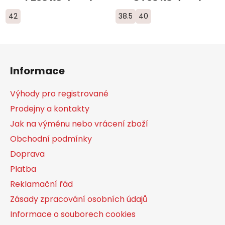
42
38.5
40
Z
á
Informace
p
a
Výhody pro registrované
t
Prodejny a kontakty
í
Jak na výměnu nebo vrácení zboží
Obchodní podmínky
Doprava
Platba
Reklamační řád
Zásady zpracování osobních údajů
Informace o souborech cookies