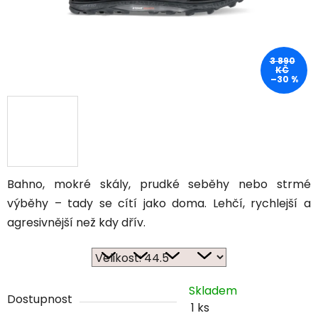
3 890
KČ
–30 %
Bahno, mokré skály, prudké seběhy nebo strmé
výběhy – tady se cítí jako doma. Lehčí, rychlejší a
agresivnější než kdy dřív.
Skladem
Dostupnost
1 ks