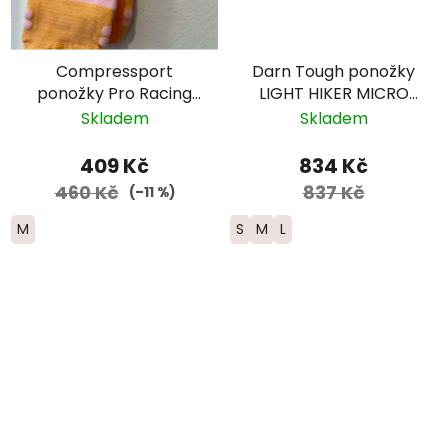
Compressport
Darn Tough ponožky
ponožky Pro Racing
LIGHT HIKER MICRO
Run nízké -
CREW Lightweight
Skladem
Skladem
růžová/oranžová
Merino - dámské -
šedé
409 Kč
834 Kč
460 Kč
837 Kč
(–11 %)
M
S
M
L