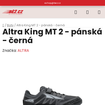
Přejít
eshop@bez.cz
na
Hledat
NÁKUP
obsah
KOŠÍK
Domů
/
Boty
/
Altra King MT 2 - pánská - černá
Altra King MT 2 - pánská
- černá
Značka:
ALTRA