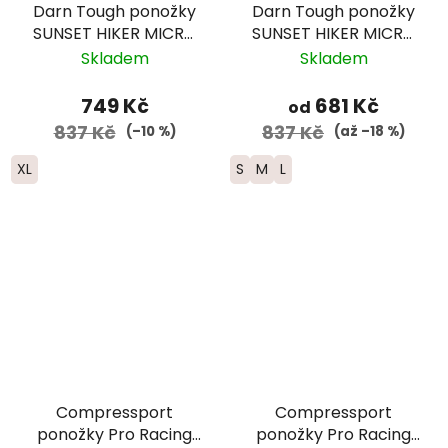
Darn Tough ponožky
Darn Tough ponožky
SUNSET HIKER MICRO
SUNSET HIKER MICRO
CREW Lightweight
CREW Lightweight
Skladem
Skladem
merino - pánské -
Merino - dámské -
černé/šedé
zeleno/šedé
749 Kč
681 Kč
od
837 Kč
837 Kč
(–10 %)
(až –18 %)
XL
S
M
L
Compressport
Compressport
ponožky Pro Racing
ponožky Pro Racing