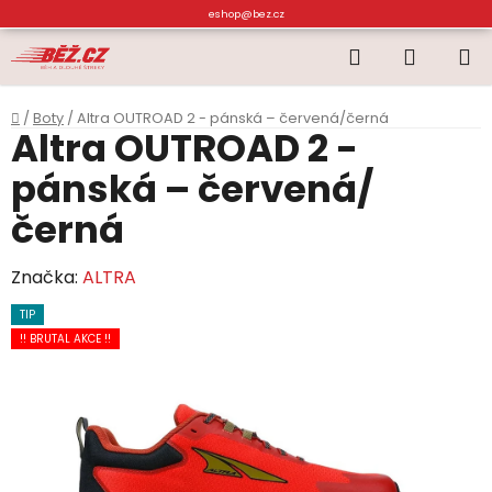
Přejít
eshop@bez.cz
na
Hledat
NÁKUP
obsah
KOŠÍK
Domů
/
Boty
/
Altra OUTROAD 2 - pánská – červená/černá
Altra OUTROAD 2 -
pánská – červená/
černá
Značka:
ALTRA
TIP
!! BRUTAL AKCE !!