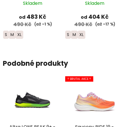
Run -
Trail - modrá
Skladem
Skladem
bílá/modrá/zelená
483 Kč
404 Kč
od
od
490 Kč
490 Kč
(až –1 %)
(až –17 %)
S
M
XL
S
M
XL
Podobné produkty
!! BRUTAL AKCE !!
Altra LONE PEAK 9+ -
Saucony RIDE 19 -