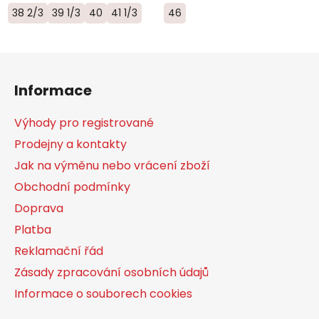
38 2/3
39 1/3
40
41 1/3
46
Z
á
Informace
p
a
Výhody pro registrované
t
Prodejny a kontakty
í
Jak na výměnu nebo vrácení zboží
Obchodní podmínky
Doprava
Platba
Reklamační řád
Zásady zpracování osobních údajů
Informace o souborech cookies