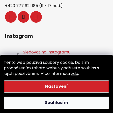
+420 777 621 185 (11 - 17 hod.)
Instagram
Sledovat na Instagramu
Tento web používá soubory cookie. Dalším
Facebook
procházením tohoto webu vyjadřujete souhlas s
jejich používáním.. Více informací
zde
.
Nastavení
Vytvořil Shoptet
Souhlasím
Copyright 2026
Běž.cz
. Všechna práva vyhrazena.
Upravit nastavení cookies