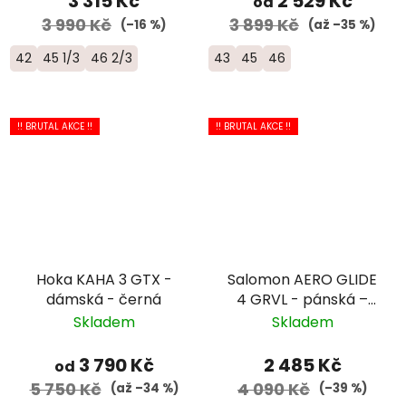
3 315 Kč
2 529 Kč
od
3 990 Kč
3 899 Kč
(–16 %)
(až –35 %)
42
45 1/3
46 2/3
43
45
46
!! BRUTAL AKCE !!
!! BRUTAL AKCE !!
Hoka KAHA 3 GTX -
Salomon AERO GLIDE
dámská - černá
4 GRVL - pánská –
hnědá/bílá
Skladem
Skladem
3 790 Kč
2 485 Kč
od
5 750 Kč
4 090 Kč
(až –34 %)
(–39 %)