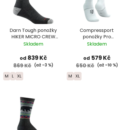
Darn Tough ponožky
Compressport
HIKER MICRO CREW
ponožky Pro
Midweight Merino -
Marathon - bílá
Skladem
Skladem
pánské - černé
839 Kč
579 Kč
od
od
869 Kč
650 Kč
(až –3 %)
(až –10 %)
M
L
XL
M
XL