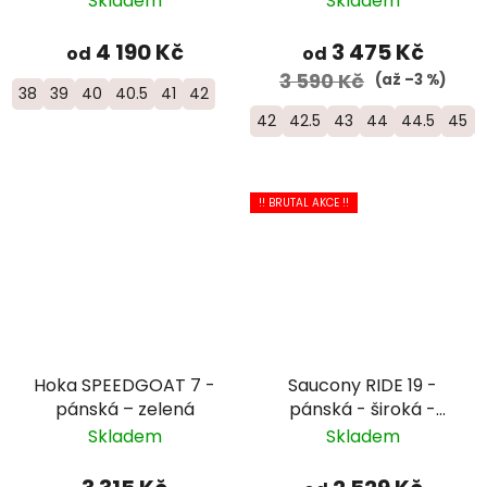
Skladem
Skladem
4 190 Kč
3 475 Kč
od
od
3 590 Kč
(až –3 %)
38
39
40
40.5
41
42
42
42.5
43
44
44.5
45
!! BRUTAL AKCE !!
Hoka SPEEDGOAT 7 -
Saucony RIDE 19 -
pánská – zelená
pánská - široká -
černá/bílá
Skladem
Skladem