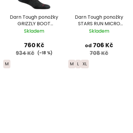
Darn Tough ponožky
Darn Tough ponožky
GRIZZLY BOOT
STARS RUN MICRO
Midweight Merino -
CREW ULTRA
Skladem
Skladem
pánské - šedé
Lightweight Merino -
pánské
760 Kč
706 Kč
od
934 Kč
708 Kč
(–18 %)
M
M
L
XL