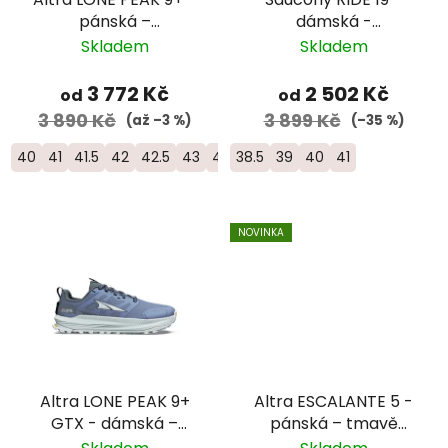
pánská –
dámská -
černá/zelená
oranžová/bílá
Skladem
Skladem
3 772 Kč
2 502 Kč
od
od
3 890 Kč
3 899 Kč
(až –3 %)
(–35 %)
40
41
41.5
42
42.5
43
44
38.5
44.5
39
45
40
46
41
46.5
47
48
NOVINKA
Altra LONE PEAK 9+
Altra ESCALANTE 5 -
GTX - dámská –
pánská – tmavě
šedomodrá
modrá