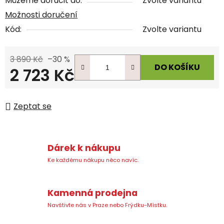
Můžeme doručit do:
Zvolte variantu
Možnosti doručení
Kód:
Zvolte variantu
3 890 Kč
–30 %
DO KOŠÍKU
2 723 Kč
Měrná cena:
Zeptat se
Dárek k nákupu
Ke každému nákupu něco navíc.
Kamenná prodejna
Navštivte nás v Praze nebo Frýdku-Místku.