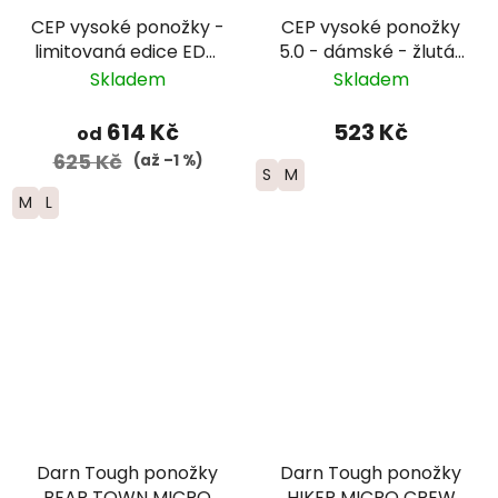
CEP vysoké ponožky -
CEP vysoké ponožky
limitovaná edice EDT.
5.0 - dámské - žlutá/
FADE - dámské -
červená
Skladem
Skladem
červená/modrá
614 Kč
523 Kč
od
625 Kč
(až –1 %)
S
M
M
L
Darn Tough ponožky
Darn Tough ponožky
BEAR TOWN MICRO
HIKER MICRO CREW