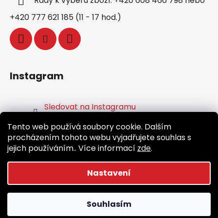
Rady k výběru zboží: +420 608 466 798 nebo
+420 777 621 185 (11 - 17 hod.)
Instagram
Sledovat na Instagramu
Tento web používá soubory cookie. Dalším
Facebook
procházením tohoto webu vyjadřujete souhlas s
jejich používáním.. Více informací
zde
.
Nastavení
Vytvořil Shoptet
Souhlasím
Copyright 2026
Běž.cz
. Všechna práva vyhrazena.
Upravit nastavení cookies