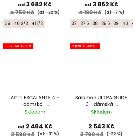
3 682 Kč
3 862 Kč
od
od
4 750 Kč
4 190 Kč
(až –22 %)
(až –7 %)
38
40 2/3
41 1/3
37
37.5
38
38.5
39
40
4
!! BRUTAL AKCE !!
!! BRUTAL AKCE !!
Altra ESCALANTE 4 -
Salomon ULTRA GLIDE
dámská -
3 - dámská -
bílá/oranžová
fialová/bílá
Skladem
Skladem
2 464 Kč
2 543 Kč
od
3 590 Kč
3 790 Kč
(až –31 %)
(–32 %)