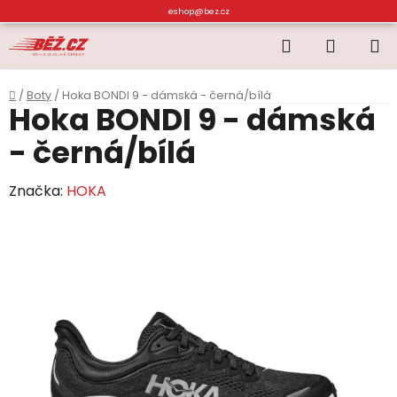
Přejít
eshop@bez.cz
na
Hledat
NÁKUP
obsah
KOŠÍK
Domů
/
Boty
/
Hoka BONDI 9 - dámská - černá/bílá
Hoka BONDI 9 - dámská
- černá/bílá
Značka:
HOKA