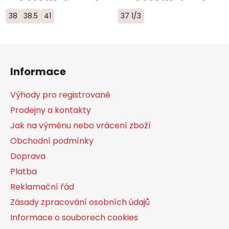
38
38.5
41
37 1/3
Z
á
Informace
p
a
Výhody pro registrované
t
Prodejny a kontakty
í
Jak na výměnu nebo vrácení zboží
Obchodní podmínky
Doprava
Platba
Reklamační řád
Zásady zpracování osobních údajů
Informace o souborech cookies