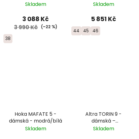
černá
Skladem
Skladem
3 088 Kč
5 851 Kč
3 990 Kč
(–22 %)
44
45
46
38
Hoka MAFATE 5 -
Altra TORIN 9 -
dámská - modrá/bílá
dámská –
černá/růžová/oranžová
Skladem
Skladem