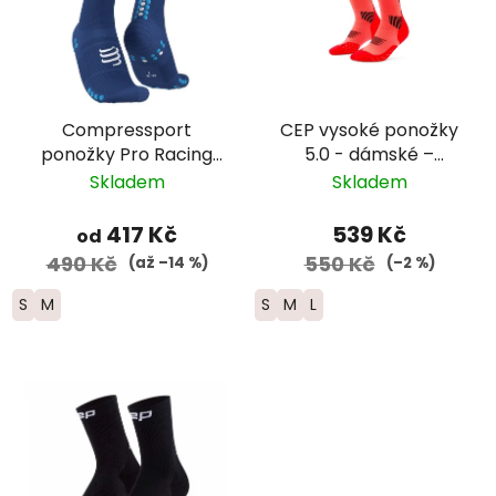
Compressport
CEP vysoké ponožky
ponožky Pro Racing
5.0 - dámské –
Run - tmavě modrá
oranžová
Skladem
Skladem
417 Kč
539 Kč
od
490 Kč
550 Kč
(až –14 %)
(–2 %)
S
M
S
M
L