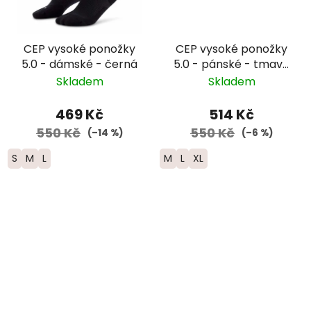
CEP vysoké ponožky
CEP vysoké ponožky
5.0 - dámské - černá
5.0 - pánské - tmavě
modrá
Skladem
Skladem
469 Kč
514 Kč
550 Kč
550 Kč
(–14 %)
(–6 %)
S
M
L
M
L
XL