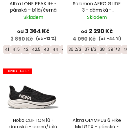
Altra LONE PEAK 9+ -
Salomon AERO GLIDE
pánská – bílá/černá
3 - dámská -
fialová/bílá
Skladem
Skladem
3 364 Kč
2 290 Kč
od
od
3 890 Kč
4 090 Kč
(až –13 %)
(až –44 %)
41
41.5
42
42.5
43
44
44.5
36 2/3
45
46
37 1/3
46.5
38
47
39 1/3
48
40 
!! BRUTAL AKCE !!
Hoka CLIFTON 10 -
Altra OLYMPUS 6 Hike
dámská - černá/bílá
Mid GTX - pánská -