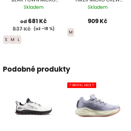
CREW Lightweight
Midweight Merino -
Skladem
Skladem
Merino - dámské -
pánské - tmavě šedé
modré
681 Kč
909 Kč
od
837 Kč
(až –18 %)
M
S
M
L
Podobné produkty
!! BRUTAL AKCE !!