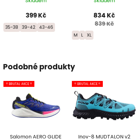
Skladem
Skladem
Merino - pánské -
hnědá
399 Kč
834 Kč
839 Kč
35-38
39-42
43-46
M
L
XL
Podobné produkty
!! BRUTAL AKCE !!
!! BRUTAL AKCE !!
Salomon AERO GLIDE
Inov-8 MUDTALON v2