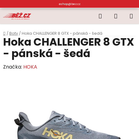
Přejít
eshop@bez.cz
na
Hledat
NÁKUP
obsah
KOŠÍK
Domů
/
Boty
/
Hoka CHALLENGER 8 GTX - pánská - šedá
Hoka CHALLENGER 8 GTX
- pánská - šedá
Značka:
HOKA