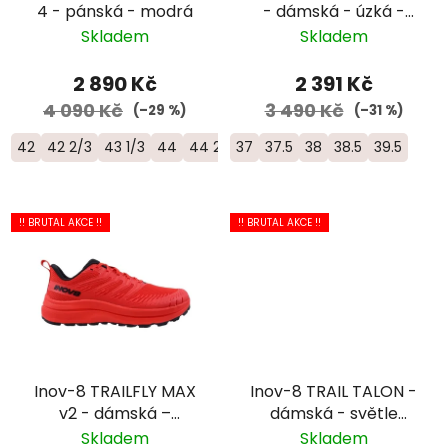
4 - pánská - modrá
- dámská - úzká -
modrá/černá
Skladem
Skladem
2 890 Kč
2 391 Kč
4 090 Kč
3 490 Kč
(–29 %)
(–31 %)
42
42 2/3
43 1/3
44
44 2/3
37
45 1/3
37.5
46
38
46 2/3
38.5
39.5
!! BRUTAL AKCE !!
!! BRUTAL AKCE !!
Inov-8 TRAILFLY MAX
Inov-8 TRAIL TALON -
v2 - dámská –
dámská - světle
červená
fialová
Skladem
Skladem