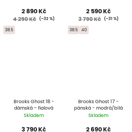
2 890 Kč
2 590 Kč
4 290 Kč
3 790 Kč
(–32 %)
(–31 %)
38.5
38.5
40
Brooks Ghost 18 -
Brooks Ghost 17 -
dámská – fialová
pánská - modrá/bílá
Skladem
Skladem
3 790 Kč
2 690 Kč