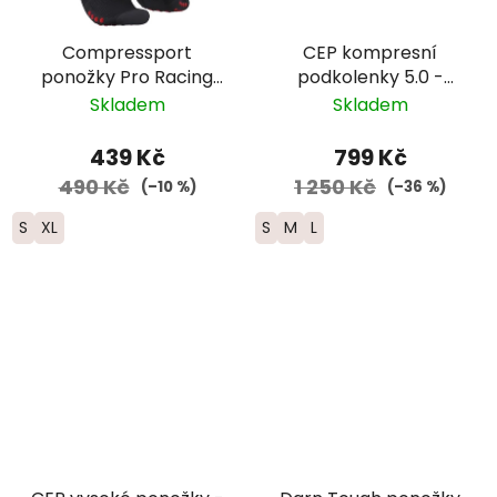
Compressport
CEP kompresní
ponožky Pro Racing
podkolenky 5.0 -
Trail - černá/červená
dámské - modrá
Skladem
Skladem
439 Kč
799 Kč
490 Kč
1 250 Kč
(–10 %)
(–36 %)
S
XL
S
M
L