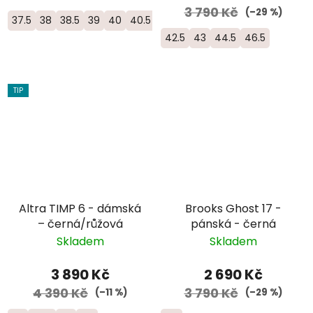
3 790 Kč
(–29 %)
37.5
38
38.5
39
40
40.5
41
42.5
43
44.5
46.5
TIP
Altra TIMP 6 - dámská
Brooks Ghost 17 -
– černá/růžová
pánská - černá
Skladem
Skladem
3 890 Kč
2 690 Kč
4 390 Kč
3 790 Kč
(–11 %)
(–29 %)