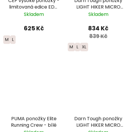
CEP vysoké ponožky -
Darn Tough ponožky
limitovaná edice EDT.
LIGHT HIKER MICRO
FADE - dámské -
CREW Lightweight
Skladem
Skladem
červená/modrá
Merino - pánské -
černé
625 Kč
834 Kč
839 Kč
M
L
M
L
XL
PUMA ponožky Elite
Darn Tough ponožky
Running Crew - bílé
LIGHT HIKER MICRO
CREW Lightweight