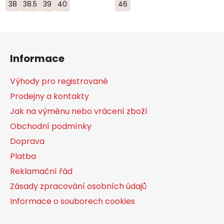
38
38.5
39
40
46
Z
á
Informace
p
a
Výhody pro registrované
t
Prodejny a kontakty
í
Jak na výměnu nebo vrácení zboží
Obchodní podmínky
Doprava
Platba
Reklamační řád
Zásady zpracování osobních údajů
Informace o souborech cookies