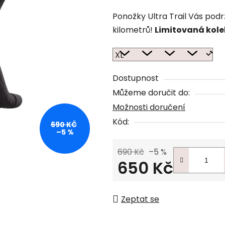
Ponožky Ultra Trail Vás podr
kilometrů!
Limitovaná kole
Dostupnost
Můžeme doručit do:
Možnosti doručení
Kód:
690 KČ
–5 %
690 Kč
–5 %
650 Kč
Měrná cena:
Zeptat se