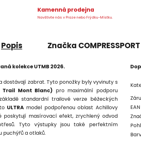
Kamenná prodejna
Navštivte nás v Praze nebo Frýdku-Místku.
Popis
Značka
COMPRESSPORT
ovaná kolekce UTMB 2026.
Dop
a dostávají zabrat. Tyto ponožky byly vyvinuty s
Kate
 Trail Mont Blanc)
pro maximální podporu
Zár
ákladě standardní trailové verze běžeckých
EAN
to
ULTRA
model podpořenou oblast Achillovy
é poskytují masírovací efekt, zrychlený odvod
Zna
třesů. Tyto výstupky jsou také perfektním
Pohl
 puchýřů a otlaků.
Bar