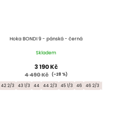
Hoka BONDI 9 - pánská - černá
Skladem
3 190 Kč
4 490 Kč
(–28 %)
42 2/3
43 1/3
44
44 2/3
45 1/3
46
46 2/3
47 1/3
48