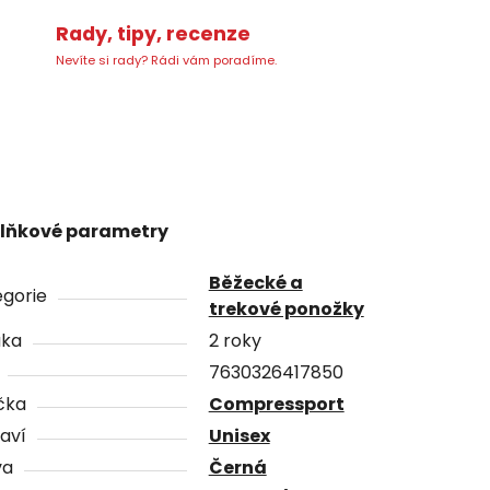
Rady, tipy, recenze
Nevíte si rady? Rádi vám poradíme.
lňkové parametry
Běžecké a
gorie
trekové ponožky
uka
2 roky
7630326417850
čka
Compressport
aví
Unisex
va
Černá