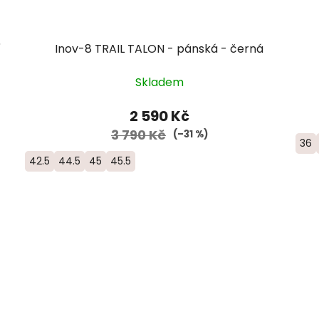
í
Inov-8 TRAIL TALON - pánská - černá
Skladem
2 590 Kč
3 790 Kč
(–31 %)
36
42.5
44.5
45
45.5