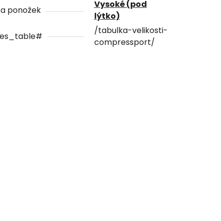
Vysoké (pod
ka ponožek
lýtko)
/tabulka-velikosti-
zes_table#
compressport/