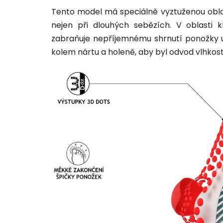
Tento model má speciálně vyztuženou oblas
nejen při dlouhých sebězích. V oblasti 
zabraňuje nepříjemnému shrnutí ponožky uv
kolem nártu a holeně, aby byl odvod vlhkosti