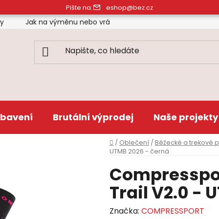
Pište na:
eshop@bez.cz
ty
Jak na výměnu nebo vrácení zboží
Obchodní pod
bavení
Brutální výprodej
Naše projekty
Domů
/
Oblečení
/
Běžecké a trekové 
UTMB 2026 - černá
Compresspor
Trail V2.0 -
Značka:
COMPRESSPORT