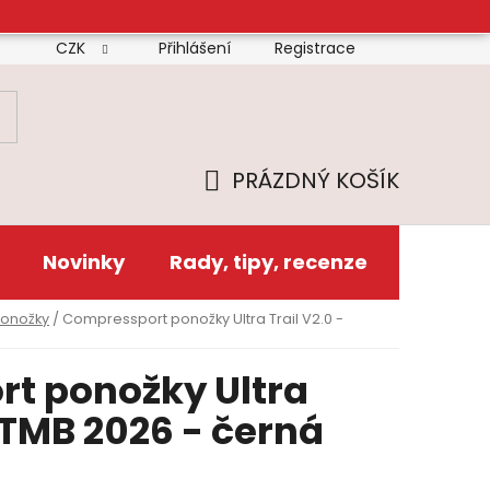
CZK
Přihlášení
Registrace
mínky
Doprava
Platba
Reklamační řád
Zás
PRÁZDNÝ KOŠÍK
NÁKUPNÍ
KOŠÍK
Novinky
Rady, tipy, recenze
ponožky
/
Compressport ponožky Ultra Trail V2.0 -
t ponožky Ultra
 UTMB 2026 - černá