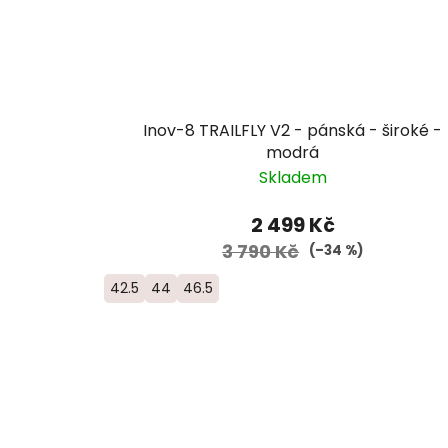
Inov-8 TRAILFLY V2 - pánská - široké -
modrá
Skladem
2 499 Kč
3 790 Kč
(–34 %)
42.5
44
46.5