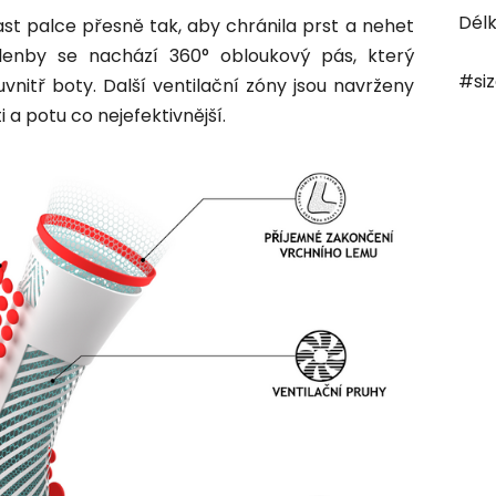
Dél
t palce přesně tak, aby chránila prst a nehet
klenby se nachází 360° obloukový pás, který
#si
nitř boty. Další ventilační zóny jsou navrženy
 a potu co nejefektivnější.