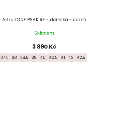
Altra LONE PEAK 9+ - dámská - černá
Skladem
3 890 Kč
37.5
38
38.5
39
40
40.5
41
42
42.5