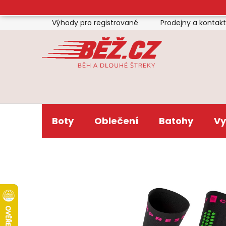
Přejít
na
Výhody pro registrované
Prodejny a kontak
obsah
Boty
Oblečení
Batohy
Vy