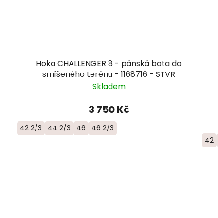
Hoka CHALLENGER 8 - pánská bota do
smíšeného terénu - 1168716 - STVR
Skladem
3 750 Kč
42 2/3
44 2/3
46
46 2/3
42