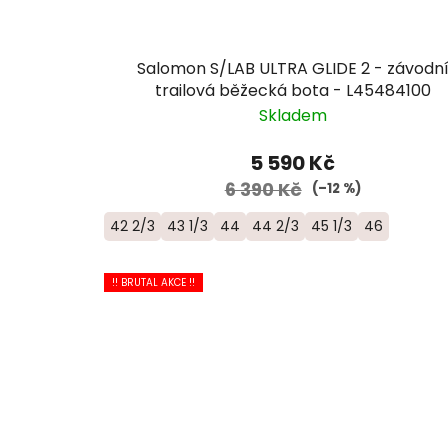
Salomon S/LAB ULTRA GLIDE 2 - závodn
trailová běžecká bota - L45484100
Skladem
5 590 Kč
6 390 Kč
(–12 %)
42 2/3
43 1/3
44
44 2/3
45 1/3
46
!! BRUTAL AKCE !!