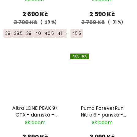
2 690 Kč
2 590 Kč
3 790 Kč
3 790 Kč
(–29 %)
(–31 %)
38
38.5
39
40
40.5
41
42
45.5
NOVINKA
Altra LONE PEAK 9+
Puma ForeverRun
GTX - dámská –
Nitro 3 - pánská -
zelená
modrá
Skladem
Skladem
3 890 Kč
3 999 Kč