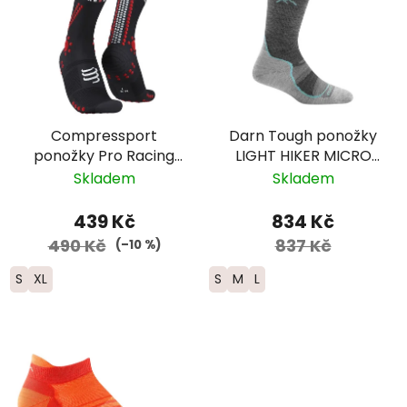
Compressport
Darn Tough ponožky
ponožky Pro Racing
LIGHT HIKER MICRO
Trail - černá/červená
CREW Lightweight
Skladem
Skladem
Merino - dámské -
šedé
439 Kč
834 Kč
490 Kč
837 Kč
(–10 %)
S
XL
S
M
L