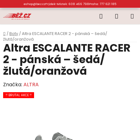
Přejít
eshop@bez.cz
Frýdek-Místek: 608 466 798
Praha: 777 621 185
na
Hledat
NÁKUP
obsah
KOŠÍK
Domů
/
Boty
/
Altra ESCALANTE RACER 2 - pánská – šedá/
žlutá/oranžová
Altra ESCALANTE RACER
2 - pánská – šedá/
žlutá/oranžová
Značka:
ALTRA
!! BRUTAL AKCE !!