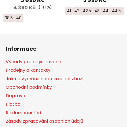
4 390 Kč
(–11 %)
41
42
42.5
43
44
44.5
4
38.5
40
Z
á
Informace
p
a
Výhody pro registrované
t
Prodejny a kontakty
í
Jak na výměnu nebo vrácení zboží
Obchodní podmínky
Doprava
Platba
Reklamační řád
Zásady zpracování osobních údajů