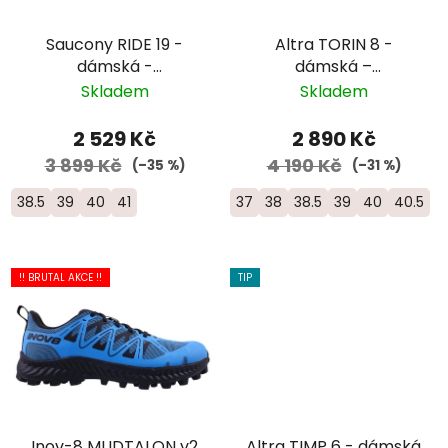
Saucony RIDE 19 -
Altra TORIN 8 -
dámská -
dámská –
oranžová/bílá
bílá/růžová/oranžová
Skladem
Skladem
2 529 Kč
2 890 Kč
3 899 Kč
4 190 Kč
(–35 %)
(–31 %)
38.5
39
40
41
37
38
38.5
39
40
40.5
!! BRUTAL AKCE !!
TIP
Inov-8 MUDTALON v2
Altra TIMP 6 - dámská