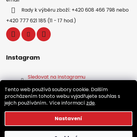
Rady k výběru zboží: +420 608 466 798 nebo
+420 777 621 185 (11 - 17 hod.)
Instagram
Sledovat na Instagramu
Tento web používá soubory cookie. Dalším
Facebook
procházením tohoto webu vyjadřujete souhlas s
jejich používáním.. Více informací
zde
.
Nastavení
Vytvořil Shoptet