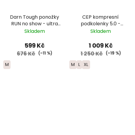
Darn Tough ponožky
CEP kompresní
RUN no show - ultra
podkolenky 5.0 -
lightweight s
pánské - tmavě
Skladem
Skladem
výstelkou - pánské -
modrá
zelenomodré
599 Kč
1 009 Kč
676 Kč
1 250 Kč
(–11 %)
(–19 %)
M
M
L
XL