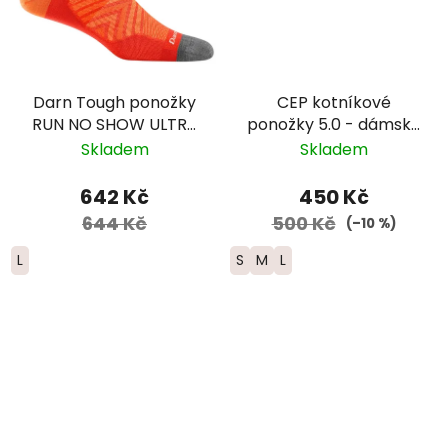
Darn Tough ponožky
CEP kotníkové
RUN NO SHOW ULTRA
ponožky 5.0 - dámské
Lightweight Merino -
– modrá
Skladem
Skladem
pánské - červené
642 Kč
450 Kč
644 Kč
500 Kč
(–10 %)
L
S
M
L