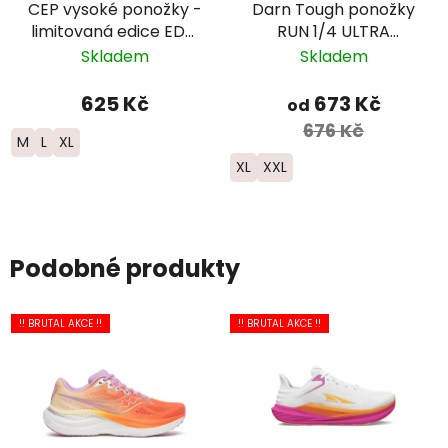
CEP vysoké ponožky -
Darn Tough ponožky
limitovaná edice EDT.
RUN 1/4 ULTRA
FADE - pánské -
Lightweight s
Skladem
Skladem
červená/modrá
výstelkou - pánské -
černé
625 Kč
673 Kč
od
676 Kč
M
L
XL
XL
XXL
Podobné produkty
!! BRUTAL AKCE !!
!! BRUTAL AKCE !!