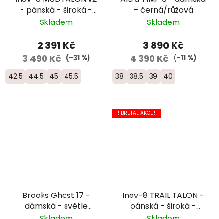
- pánská - široká -
– černá/růžová
modrá/černá
Skladem
Skladem
2 391 Kč
3 890 Kč
3 490 Kč
4 390 Kč
(–31 %)
(–11 %)
42.5
44.5
45
45.5
38
38.5
39
40
!! BRUTAL AKCE !!
Brooks Ghost 17 -
Inov-8 TRAIL TALON -
dámská - světle
pánská - široká -
modrá
černá
Skladem
Skladem