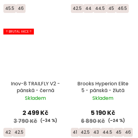
45.5
46
42.5
44
44.5
45
46.5
!! BRUTAL AKCE !!
Inov-8 TRAILFLY V2 -
Brooks Hyperion Elite
pánská - černá
5 - pánská - žlutá
Skladem
Skladem
2 499 Kč
5 190 Kč
3 790 Kč
6 890 Kč
(–34 %)
(–24 %)
42
42.5
41
42.5
43
44.5
45
46