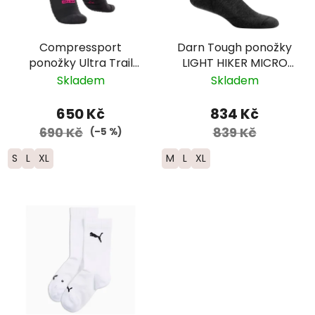
Compressport
Darn Tough ponožky
ponožky Ultra Trail
LIGHT HIKER MICRO
V2.0 - UTMB 2026 -
CREW Lightweight
Skladem
Skladem
černá
Merino - pánské -
černé
650 Kč
834 Kč
690 Kč
839 Kč
(–5 %)
S
L
XL
M
L
XL