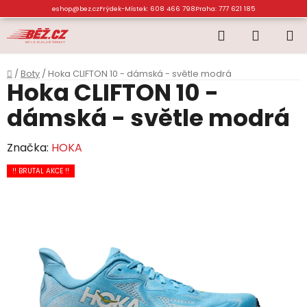
Přejít
eshop@bez.cz
Frýdek-Místek: 608 466 798
Praha: 777 621 185
na
Hledat
NÁKUP
obsah
KOŠÍK
Domů
/
Boty
/
Hoka CLIFTON 10 - dámská - světle modrá
Hoka CLIFTON 10 -
dámská - světle modrá
Značka:
HOKA
!! BRUTAL AKCE !!