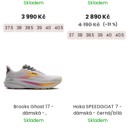
bílá/růžová/oranžová
Skladem
Skladem
3 990 Kč
2 890 Kč
4 190 Kč
(–31 %)
37.5
38
38.5
39
40
40.5
41
37
38
38.5
39
40
40.5
Brooks Ghost 17 -
Hoka SPEEDGOAT 7 -
dámská -
dámská - černá/bílá
šedorůžová/oranžová
Skladem
Skladem