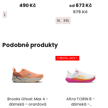
černé
490 Kč
673 Kč
od
676 Kč
L
XL
XXL
Podobné produkty
!! BRUTAL AKCE !!
Brooks Ghost Max 4 -
Altra TORIN 8 -
dámská – oranžová
dámská –