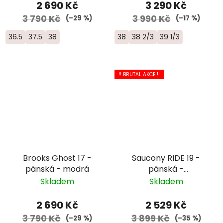
2 690 Kč
3 290 Kč
3 790 Kč
3 990 Kč
(–29 %)
(–17 %)
36.5
37.5
38
38
38 2/3
39 1/3
!! BRUTAL AKCE !!
Brooks Ghost 17 -
Saucony RIDE 19 -
pánská - modrá
pánská -
oranžová/bílá
Skladem
Skladem
2 690 Kč
2 529 Kč
3 790 Kč
3 899 Kč
(–29 %)
(–35 %)