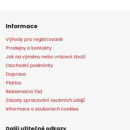
Z
á
Informace
p
a
Výhody pro registrované
t
Prodejny a kontakty
í
Jak na výměnu nebo vrácení zboží
Obchodní podmínky
Doprava
Platba
Reklamační řád
Zásady zpracování osobních údajů
Informace o souborech cookies
Další užitečné odkazy