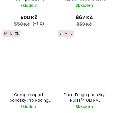
zelená/černá
Midweight Merino -
Skladem
Skladem
dámské -
modrozelené
500 Kč
867 Kč
550 Kč
869 Kč
(–9 %)
M
L
XL
S
M
L
Compressport
Darn Tough ponožky
ponožky Pro Racing
RUN 1/4 ULTRA
Trail - růžová
Lightweight s
Skladem
Skladem
výstelkou - pánské -