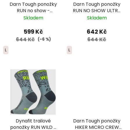
Darn Tough ponožky
Darn Tough ponožky
RUN no show -
RUN NO SHOW ULTRA
ultralightweight s
Lightweight Merino -
Skladem
Skladem
výstelkou - dámské -
pánské - bílé
růžové
599 Kč
642 Kč
644 Kč
644 Kč
(–6 %)
L
L
Dynafit trailové
Darn Tough ponožky
ponožky RUN WILD -
HIKER MICRO CREW