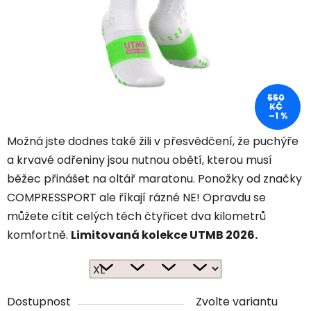
550
KČ
–1 %
Možná jste dodnes také žili v přesvědčení, že puchýře
a krvavé odřeniny jsou nutnou obětí, kterou musí
běžec přinášet na oltář maratonu. Ponožky od značky
COMPRESSPORT ale říkají rázné NE! Opravdu se
můžete cítit celých těch čtyřicet dva kilometrů
komfortně.
Limitovaná kolekce UTMB 2026.
Dostupnost
Zvolte variantu