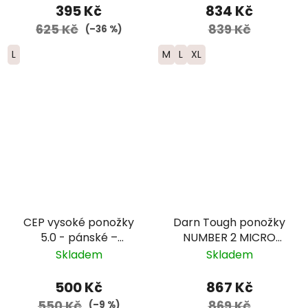
černé
395 Kč
834 Kč
625 Kč
839 Kč
(–36 %)
L
M
L
XL
CEP vysoké ponožky
Darn Tough ponožky
5.0 - pánské –
NUMBER 2 MICRO
zelená/černá
CREW Midweight
Skladem
Skladem
Merino - pánské -
zelené
500 Kč
867 Kč
550 Kč
869 Kč
(–9 %)