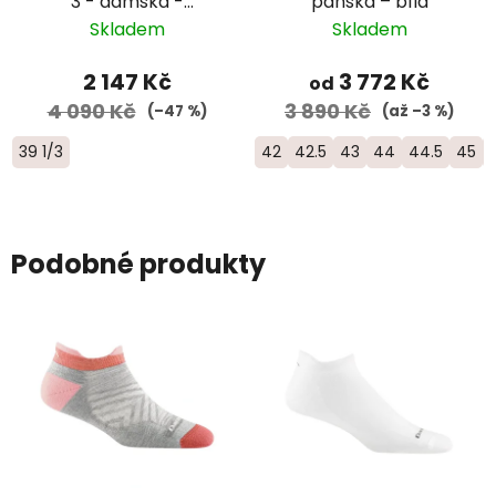
3 - dámská -
pánská – bílá
růžová/bílá
Skladem
Skladem
2 147 Kč
3 772 Kč
od
4 090 Kč
3 890 Kč
(–47 %)
(až –3 %)
39 1/3
42
42.5
43
44
44.5
45
Podobné produkty