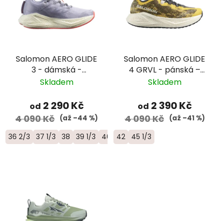
Salomon AERO GLIDE
Salomon AERO GLIDE
3 - dámská -
4 GRVL - pánská –
fialová/bílá
žlutá/šedá
Skladem
Skladem
2 290 Kč
2 390 Kč
od
od
4 090 Kč
4 090 Kč
(až –44 %)
(až –41 %)
36 2/3
37 1/3
38
39 1/3
40 2/3
42
45 1/3