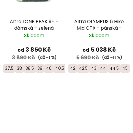
Altra LONE PEAK 9+ -
Altra OLYMPUS 6 Hike
dámská – zelená
Mid GTX - pánská -
zelená
Skladem
Skladem
3 850 Kč
5 038 Kč
od
od
3 890 Kč
5 690 Kč
(až –1 %)
(až –11 %)
37.5
38
38.5
39
40
40.5
41
42
42
42.5
43
44
44.5
45