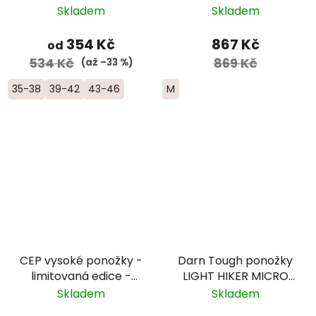
modrá
Midweight Merino -
Skladem
Skladem
dámské - fialové
354 Kč
867 Kč
od
534 Kč
869 Kč
(až –33 %)
35-38
39-42
43-46
M
CEP vysoké ponožky -
Darn Tough ponožky
limitovaná edice -
LIGHT HIKER MICRO
pánské - bílá/růžová/
CREW Lightweight
Skladem
Skladem
žlutá
Merino - pánské -