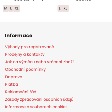
M
L
XL
L
XL
Z
á
Informace
p
a
Výhody pro registrované
t
Prodejny a kontakty
í
Jak na výměnu nebo vrácení zboží
Obchodní podmínky
Doprava
Platba
Reklamační řád
Zásady zpracování osobních údajů
Informace o souborech cookies