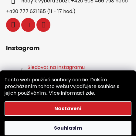
Rady k výběru zboží: +420 608 466 798 nebo
+420 777 621 185 (11 - 17 hod.)
Instagram
Sledovat na Instagramu
Tento web používá soubory cookie. Dalším
Facebook
procházením tohoto webu vyjadřujete souhlas s
jejich používáním.. Více informací
zde
.
Nastavení
Vytvořil Shoptet
Souhlasím
Copyright 2026
Běž.cz
. Všechna práva vyhrazena.