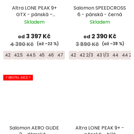
Altra LONE PEAK 9+
Salomon SPEEDCROSS
GTX - pánská –
6 - pánská - černá
zelená
Skladem
Skladem
3 397 Kč
2 390 Kč
od
od
4 390 Kč
3 890 Kč
(až –22 %)
(až –38 %)
42
42.5
44.5
45
46
47
42
42 2/3
43 1/3
44
44 2/
!! BRUTAL AKCE !!
Salomon AERO GLIDE
Altra LONE PEAK 9+ -