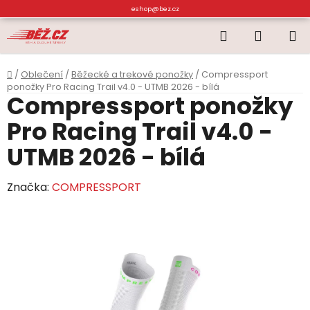
Přejít
eshop@bez.cz
na
Hledat
NÁKUP
obsah
KOŠÍK
Domů
/
Oblečení
/
Běžecké a trekové ponožky
/
Compressport
ponožky Pro Racing Trail v4.0 - UTMB 2026 - bílá
Compressport ponožky
Pro Racing Trail v4.0 -
UTMB 2026 - bílá
Značka:
COMPRESSPORT