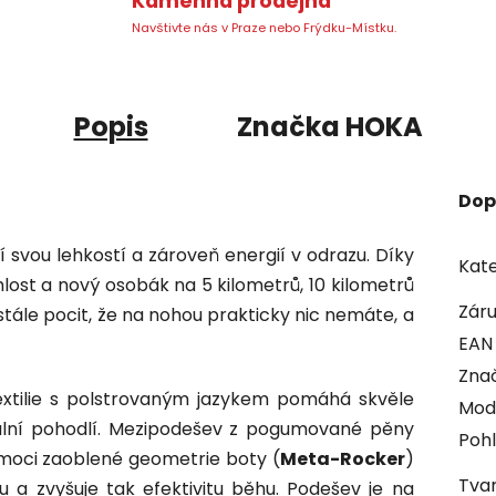
Kamenná prodejna
Navštivte nás v Praze nebo Frýdku-Místku.
Popis
Značka
HOKA
Dop
svou lehkostí a zároveň energií v odrazu. Díky
Kate
lost a nový osobák na 5 kilometrů, 10 kilometrů
Zár
ále pocit, že na nohou prakticky nic nemáte, a
EAN
Zna
extilie s polstrovaným jazykem pomáhá skvěle
Mod
ální pohodlí. Mezipodešev z pogumované pěny
Pohl
moci zaoblené geometrie boty (
Meta-Rocker
)
Tvar
a zvyšuje tak efektivitu běhu. Podešev je na