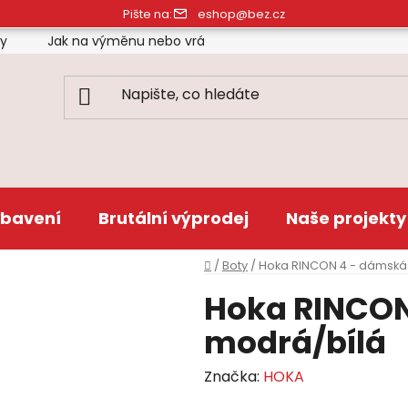
Pište na:
eshop@bez.cz
ty
Jak na výměnu nebo vrácení zboží
Obchodní pod
bavení
Brutální výprodej
Naše projekty
Domů
/
Boty
/
Hoka RINCON 4 - dámská
Hoka RINCON
modrá/bílá
Značka:
HOKA