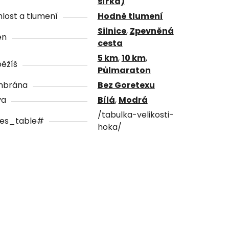
šířka)
lost a tlumení
Hodně tlumení
Silnice
,
Zpevněná
én
cesta
5 km
,
10 km
,
ěžíš
Půlmaraton
brána
Bez Goretexu
va
Bílá
,
Modrá
/tabulka-velikosti-
zes_table#
hoka/