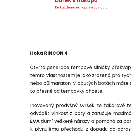
Dárek k nákupu
Ke každému nákupu něco navíc.
Hoka RINCON 4
Čtvrtá generace tempové silničky překvapí 
těmto vlastnostem je jako zrozená pro rych
nebo půlmaraton. V obutých botách máte st
to přesně od tempovky chcete.
Inovovaný prodyšný svršek ze žakárové t
odvádět vlhkost z boty a zaručuje maxim
EVA
tlumí veškeré nárazy a pomáhá za po
k plynulému přechodu z dopadu do odrazu 