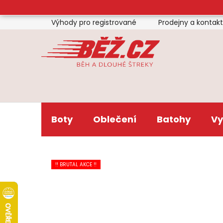
Přejít
na
Výhody pro registrované
Prodejny a kontak
obsah
Boty
Oblečení
Batohy
Vy
!! BRUTAL AKCE !!