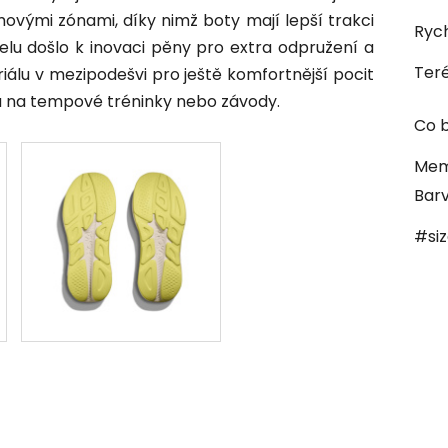
vými zónami, díky nimž boty mají lepší trakci
Rych
elu došlo k inovaci pěny pro extra odpružení a
Ter
álu v mezipodešvi pro ještě komfortnější pocit
otu na tempové tréninky nebo závody.
Co b
Mem
Bar
#si