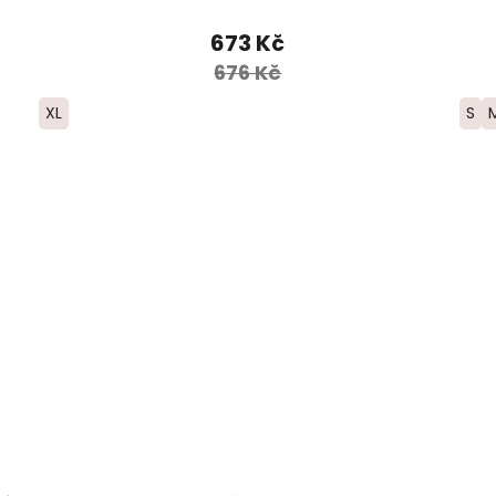
673 Kč
676 Kč
XL
S