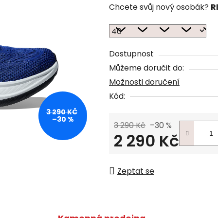
Chcete svůj nový osobák?
R
Dostupnost
Můžeme doručit do:
Možnosti doručení
Kód:
3 290 KČ
–30 %
3 290 Kč
–30 %
2 290 Kč
Měrná cena:
Zeptat se