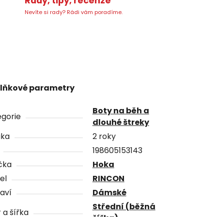
Rady, tipy, recenze
Nevíte si rady? Rádi vám poradíme.
lňkové parametry
Boty na běh a
gorie
dlouhé štreky
uka
2 roky
198605153143
čka
Hoka
el
RINCON
aví
Dámské
Střední (běžná
 a šířka