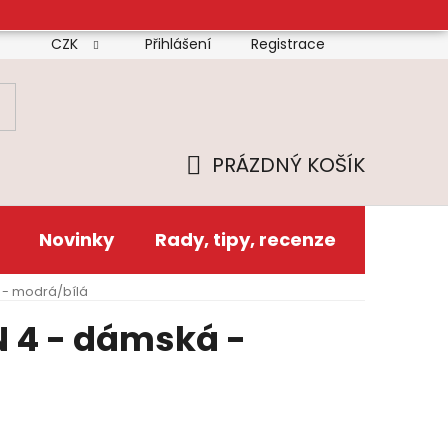
CZK
Přihlášení
Registrace
mínky
Doprava
Platba
Reklamační řád
Zás
PRÁZDNÝ KOŠÍK
NÁKUPNÍ
KOŠÍK
Novinky
Rady, tipy, recenze
 - modrá/bílá
 4 - dámská -