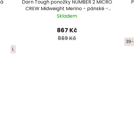
ná
Darn Tough ponožky NUMBER 2 MICRO
P
CREW Midweight Merino - pánské -
červené/modré/žluté
Skladem
867 Kč
869 Kč
39-
L