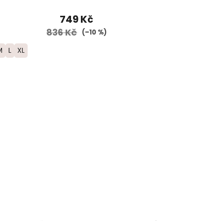
749 Kč
836 Kč
(–10 %)
M
L
XL