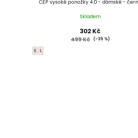
CEP vysoké ponožky 4.0 - dámské - čer
Skladem
302 Kč
499 Kč
(–39 %)
S
L