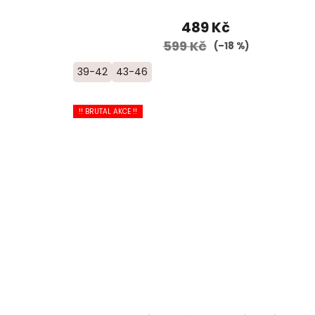
489 Kč
599 Kč
(–18 %)
39-42
43-46
!! BRUTAL AKCE !!