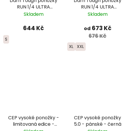
Darn Tough ponožky
Darn Tough ponožky
RUN 1/4 ULTRA
RUN 1/4 ULTRA
Lightweight Merino -
Lightweight s
Skladem
Skladem
dámské - modré
výstelkou - pánské -
černé
644 Kč
673 Kč
od
676 Kč
S
XL
XXL
CEP vysoké ponožky -
CEP vysoké ponožky
limitovaná edice -
5.0 - pánské - černá
pánské - bílá/růžová/