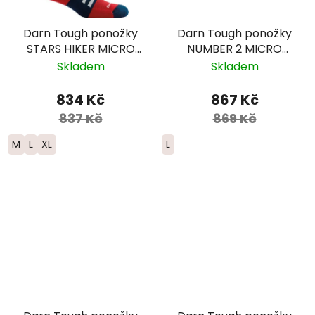
Darn Tough ponožky
Darn Tough ponožky
STARS HIKER MICRO
NUMBER 2 MICRO
CREW Lightweight
CREW Midweight
Skladem
Skladem
Merino - pánské
Merino - pánské -
červené/modré/žluté
834 Kč
867 Kč
837 Kč
869 Kč
M
L
XL
L