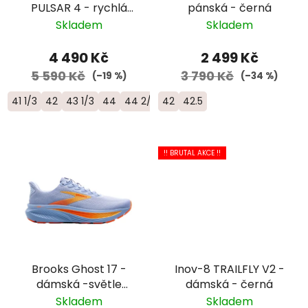
PULSAR 4 - rychlá
pánská - černá
trailová běžecká bota
Skladem
Skladem
- L47770300
4 490 Kč
2 499 Kč
5 590 Kč
3 790 Kč
(–19 %)
(–34 %)
41 1/3
42
43 1/3
44
44 2/3
42
45 1/3
42.5
46
46 2/3
!! BRUTAL AKCE !!
Brooks Ghost 17 -
Inov-8 TRAILFLY V2 -
dámská -světle
dámská - černá
modrá/oranžová
Skladem
Skladem