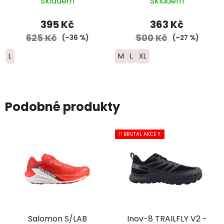
Skladem
Skladem
žlutá
395 Kč
363 Kč
625 Kč
500 Kč
(–36 %)
(–27 %)
L
M
L
XL
Podobné produkty
!! BRUTAL AKCE !!
Salomon S/LAB
Inov-8 TRAILFLY V2 -