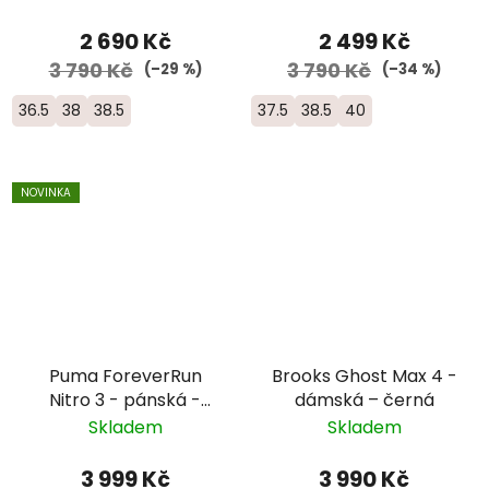
2 690 Kč
2 499 Kč
3 790 Kč
3 790 Kč
(–29 %)
(–34 %)
36.5
38
38.5
37.5
38.5
40
NOVINKA
Puma ForeverRun
Brooks Ghost Max 4 -
Nitro 3 - pánská -
dámská – černá
modrá
Skladem
Skladem
3 999 Kč
3 990 Kč