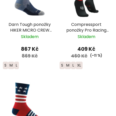
Darn Tough ponožky
Compressport
HIKER MICRO CREW
ponožky Pro Racing
Midweight Merino -
Run nízké - černá/
Skladem
Skladem
dámské - žluté/světle
červená
modré
867 Kč
409 Kč
869 Kč
460 Kč
(–11 %)
S
M
L
S
M
L
XL