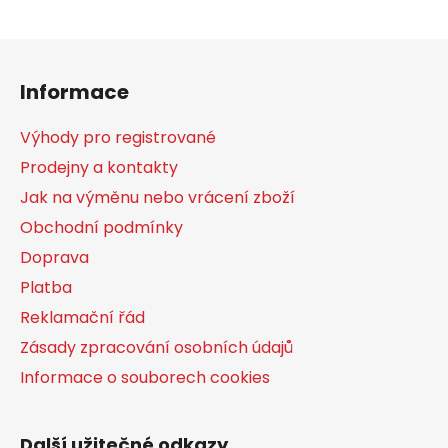
Z
á
Informace
p
a
Výhody pro registrované
t
Prodejny a kontakty
í
Jak na výměnu nebo vrácení zboží
Obchodní podmínky
Doprava
Platba
Reklamační řád
Zásady zpracování osobních údajů
Informace o souborech cookies
Další užitečné odkazy