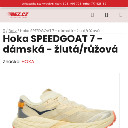
Přejít
eshop@bez.cz
Frýdek-Místek: 608 466 798
Praha: 777 621 185
na
Hledat
NÁKUP
obsah
KOŠÍK
Domů
/
Boty
/
Hoka SPEEDGOAT 7 - dámská - žlutá/růžová
Hoka SPEEDGOAT 7 -
dámská - žlutá/růžová
Značka:
HOKA