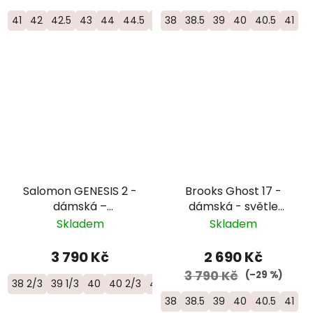
41
42
42.5
43
44
44.5
45
38
46
38.5
46.5
39
47
40
40.5
41
Salomon GENESIS 2 -
Brooks Ghost 17 -
dámská –
dámská - světle
fialová/oranžová
modrá
Skladem
Skladem
3 790 Kč
2 690 Kč
3 790 Kč
(–29 %)
38 2/3
39 1/3
40
40 2/3
41 1/3
38
38.5
39
40
40.5
41