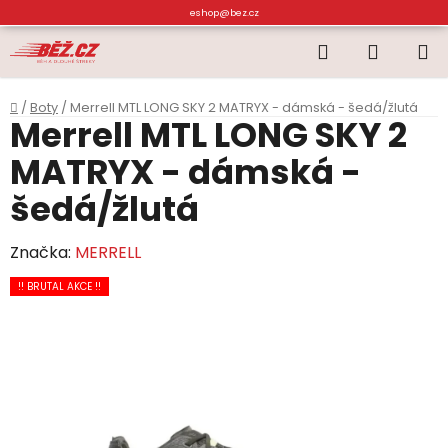
Přejít
eshop@bez.cz
na
Hledat
NÁKUP
obsah
KOŠÍK
Domů
/
Boty
/
Merrell MTL LONG SKY 2 MATRYX - dámská - šedá/žlutá
Merrell MTL LONG SKY 2
MATRYX - dámská -
šedá/žlutá
Značka:
MERRELL
!! BRUTAL AKCE !!