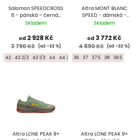
Salomon SPEEDCROSS
Altra MONT BLANC
6 - pánská – černá/
SPEED - dámská -
červená
bílá/červená
Skladem
Skladem
2 928 Kč
3 772 Kč
od
od
3 790 Kč
4 890 Kč
(až –22 %)
(až –22 %)
42
42 2/3
43 1/3
44
44 2/3
36
45 1/3
37
37.5
46
46 2/3
38
38.5
Altra LONE PEAK 9+
Altra LONE PEAK 9+