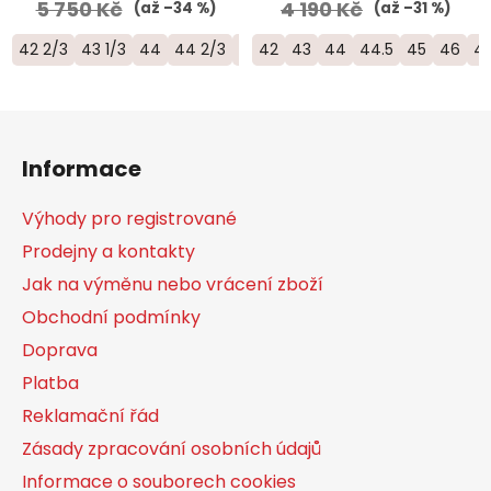
5 750 Kč
4 190 Kč
(až –34 %)
(až –31 %)
42 2/3
43 1/3
44
44 2/3
45 1/3
42
43
46
44
44.5
45
46
46
Z
á
Informace
p
a
Výhody pro registrované
t
Prodejny a kontakty
í
Jak na výměnu nebo vrácení zboží
Obchodní podmínky
Doprava
Platba
Reklamační řád
Zásady zpracování osobních údajů
Informace o souborech cookies