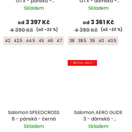
GTX - pánská –
GTX - dámská –
zelená
černá
Skladem
Skladem
3 397 Kč
3 361 Kč
od
od
4 390 Kč
4 390 Kč
(až –22 %)
(až –23 %)
42
42.5
44.5
45
46
47
38
38.5
39
40
40.5
!! BRUTAL AKCE !!
Salomon SPEEDCROSS
Salomon AERO GLIDE
6 - pánská - černá
3 - dámská -
růžová/bílá
Skladem
Skladem