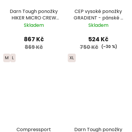
Darn Tough ponožky
CEP vysoké ponožky
HIKER MICRO CREW
GRADIENT - pánské -
Midweight Merino -
oranžová/červená
Skladem
Skladem
dámské - tmavě
modré
867 Kč
524 Kč
869 Kč
750 Kč
(–30 %)
M
L
XL
Compressport
Darn Tough ponožky