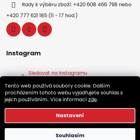
Rady k výběru zboží: +420 608 466 798 nebo
+420 777 621 185 (11 - 17 hod.)
Instagram
Sledovat na Instagramu
Tento web používá soubory cookie. Dalším
Facebook
procházením tohoto webu vyjadřujete souhlas s
jejich používáním.. Více informací
zde
.
Nastavení
Vytvořil Shoptet
Souhlasím
Copyright 2026
Běž.cz
. Všechna práva vyhrazena.