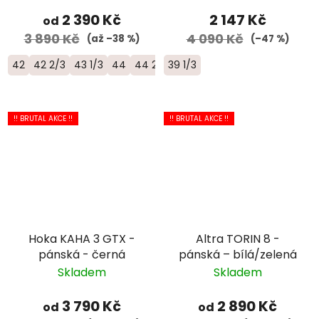
2 390 Kč
2 147 Kč
od
3 890 Kč
4 090 Kč
(až –38 %)
(–47 %)
42
42 2/3
43 1/3
44
44 2/3
39 1/3
45 1/3
46
46 2/3
47 1/3
!! BRUTAL AKCE !!
!! BRUTAL AKCE !!
Hoka KAHA 3 GTX -
Altra TORIN 8 -
pánská - černá
pánská – bílá/zelená
Skladem
Skladem
3 790 Kč
2 890 Kč
od
od