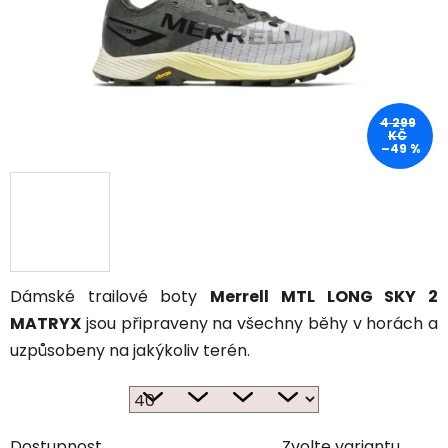
4 299
KČ
–49 %
Dámské trailové boty
Merrell MTL LONG SKY 2
MATRYX
jsou připraveny na všechny běhy v horách a
uzpůsobeny na jakýkoliv terén.
Dostupnost
Zvolte variantu