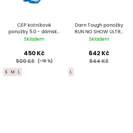
CEP kotníkové
Darn Tough ponožky
ponožky 5.0 - dámské
RUN NO SHOW ULTRA
– modrá
Lightweight Merino -
Skladem
Skladem
pánské - bílé
450 Kč
642 Kč
500 Kč
644 Kč
(–10 %)
S
M
L
L