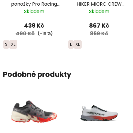
ponožky Pro Racing
HIKER MICRO CREW
Trail - šedá/žlutá
Midweight Merino -
Skladem
Skladem
pánské - modré -
limitovaná edice
439 Kč
867 Kč
490 Kč
869 Kč
(–10 %)
S
XL
L
XL
Podobné produkty