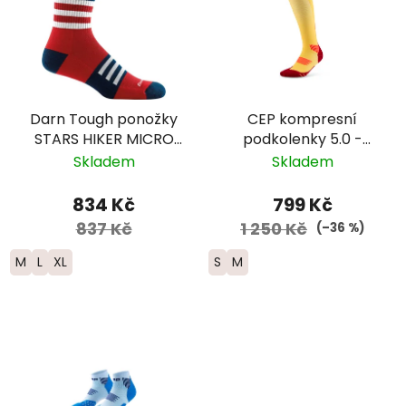
Darn Tough ponožky
CEP kompresní
STARS HIKER MICRO
podkolenky 5.0 -
CREW Lightweight
dámské - žlutá/
Skladem
Skladem
Merino - pánské
červená
834 Kč
799 Kč
837 Kč
1 250 Kč
(–36 %)
M
L
XL
S
M