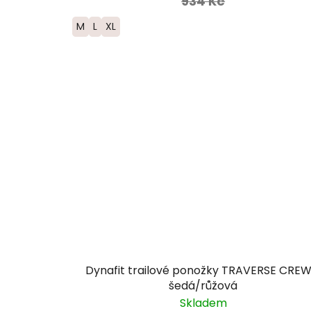
934 Kč
M
L
XL
Dynafit trailové ponožky TRAVERSE CREW
šedá/růžová
Skladem