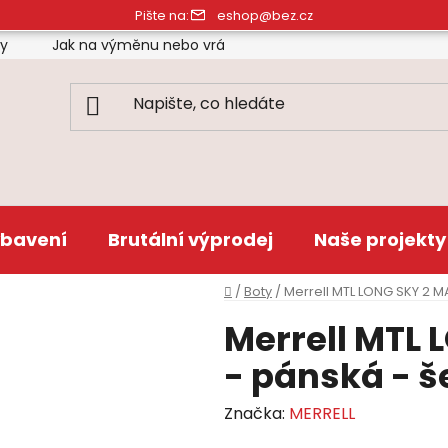
Pište na:
eshop@bez.cz
ty
Jak na výměnu nebo vrácení zboží
Obchodní pod
bavení
Brutální výprodej
Naše projekty
Domů
/
Boty
/
Merrell MTL LONG SKY 2 M
Merrell MTL
- pánská - š
Značka:
MERRELL