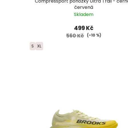
Compressport ponožky Ultra Trail - čern
červená
Skladem
499 Kč
560 Kč
(–10 %)
S
XL