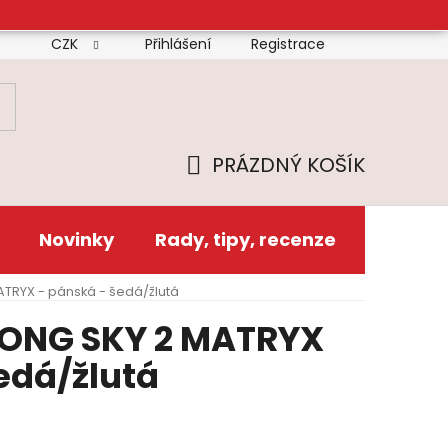
CZK
Přihlášení
Registrace
mínky
Doprava
Platba
Reklamační řád
Zás
PRÁZDNÝ KOŠÍK
NÁKUPNÍ
KOŠÍK
Novinky
Rady, tipy, recenze
ATRYX - pánská - šedá/žlutá
 LONG SKY 2 MATRYX
edá/žlutá