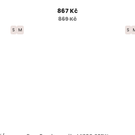
867 Kč
869 Kč
S
M
S