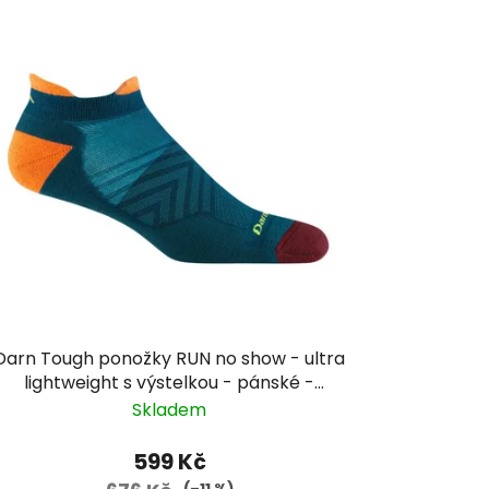
Darn Tough ponožky RUN no show - ultra
lightweight s výstelkou - pánské -
zelenomodré
Skladem
599 Kč