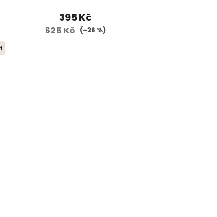
395 Kč
625 Kč
(–36 %)
M