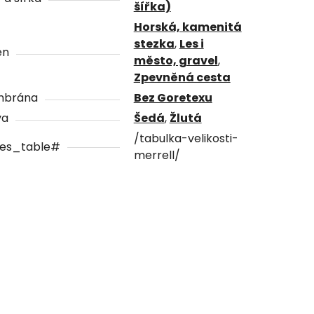
šířka)
Horská, kamenitá
stezka
,
Les i
én
město, gravel
,
Zpevněná cesta
brána
Bez Goretexu
va
Šedá
,
Žlutá
/tabulka-velikosti-
zes_table#
merrell/