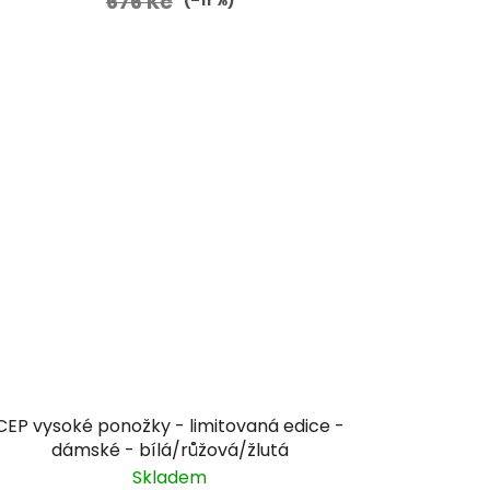
676 Kč
(–11 %)
CEP vysoké ponožky - limitovaná edice -
dámské - bílá/růžová/žlutá
Skladem