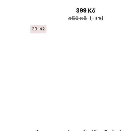
399 Kč
450 Kč
(–11 %)
39-42