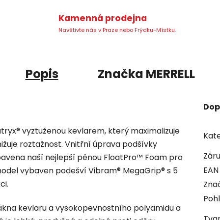
Kamenná prodejna
Navštivte nás v Praze nebo Frýdku-Místku.
Popis
Značka
MERRELL
Dop
tryx® vyztuženou kevlarem, který maximalizuje
Kate
žuje roztažnost. Vnitřní úprava podšívky
Zár
bavena naší nejlepší pěnou FloatPro™ Foam pro
EAN
 model vybaven podešví Vibram® MegaGrip® s 5
ci.
Zna
Pohl
lákna kevlaru a vysokopevnostního polyamidu a
Tvar