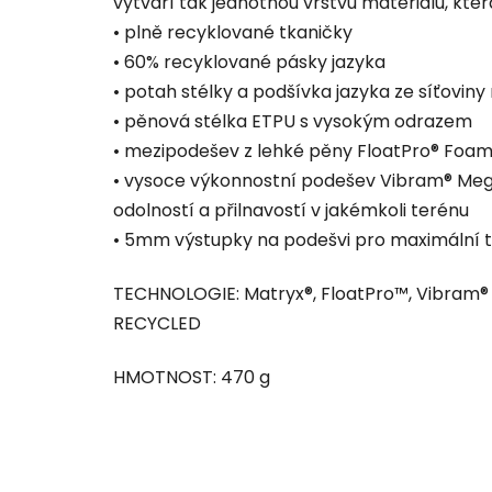
vytváří tak jednotnou vrstvu materiálu, kter
• plně recyklované tkaničky
• 60% recyklované pásky jazyka
• potah stélky a podšívka jazyka ze síťoviny 
• pěnová stélka ETPU s vysokým odrazem
• mezipodešev z lehké pěny FloatPro® Foam 
• vysoce výkonnostní podešev Vibram® Meg
odolností a přilnavostí v jakémkoli terénu
• 5mm výstupky na podešvi pro maximální t
TECHNOLOGIE: Matryx®, FloatPro™, Vibram® 
RECYCLED
HMOTNOST: 470 g