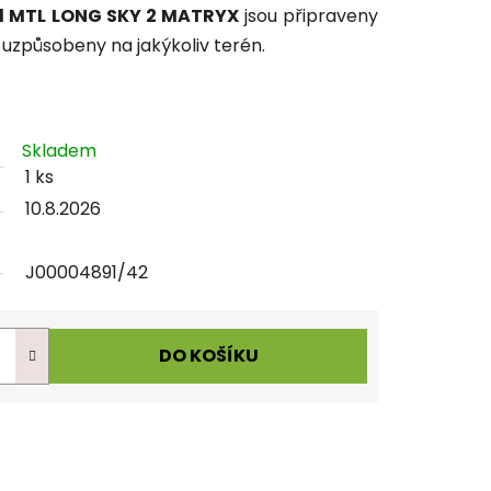
ll MTL LONG SKY 2 MATRYX
jsou připraveny
uzpůsobeny na jakýkoliv terén.
Skladem
1 ks
10.8.2026
J00004891/42
DO KOŠÍKU