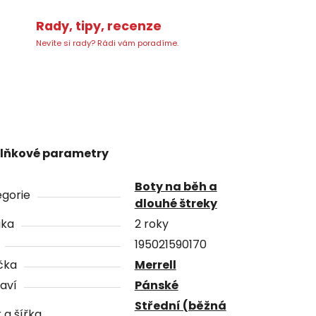
Rady, tipy, recenze
Nevíte si rady? Rádi vám poradíme.
lňkové parametry
Boty na běh a
gorie
dlouhé štreky
uka
2 roky
195021590170
čka
Merrell
aví
Pánské
Střední (běžná
 a šířka