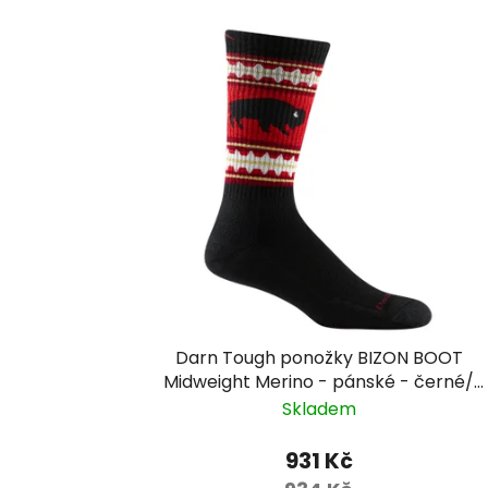
Darn Tough ponožky BIZON BOOT
Midweight Merino - pánské - černé/
červené
Skladem
931 Kč