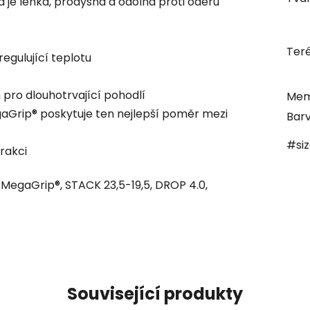
á je lehká, prodyšná a odolná proti oděru
Ter
regulující teplotu
pro dlouhotrvající pohodlí
Mem
aGrip® poskytuje ten nejlepší poměr mezi
Bar
#si
rakci
MegaGrip®, STACK 23,5-19,5, DROP 4.0,
Související produkty