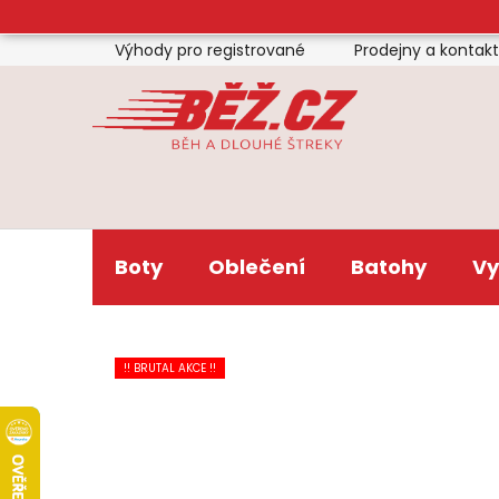
Přejít
na
Výhody pro registrované
Prodejny a kontak
obsah
Boty
Oblečení
Batohy
Vy
!! BRUTAL AKCE !!