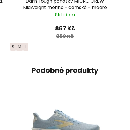
á/
Darn Tough ponožky MICRO CREW
Midweight merino - dámské - modré
Skladem
867 Kč
869 Kč
S
M
L
Podobné produkty