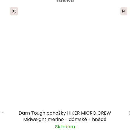
708 Kč
XL
M
 -
Darn Tough ponožky HIKER MICRO CREW
Midweight merino - dámské - hnědé
Skladem