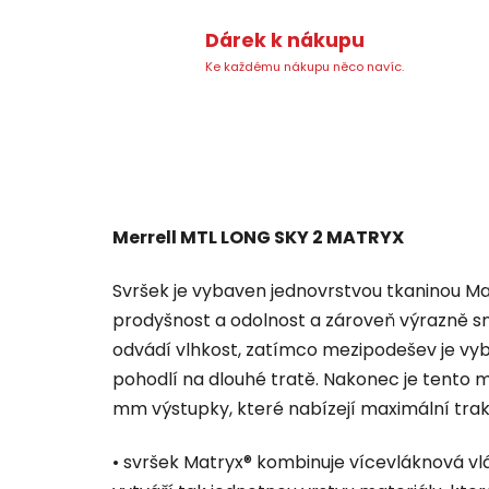
Dárek k nákupu
Ke každému nákupu něco navíc.
Merrell MTL LONG SKY 2 MATRYX
Svršek je vybaven jednovrstvou tkaninou Ma
prodyšnost a odolnost a zároveň výrazně sni
odvádí vlhkost, zatímco mezipodešev je vy
pohodlí na dlouhé tratě. Nakonec je tento
mm výstupky, které nabízejí maximální trak
• svršek Matryx® kombinuje vícevláknová v