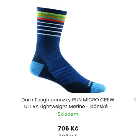
Darn Tough ponožky RUN MICRO CREW
ULTRA Lightweight Merino - pánské -
modré
Skladem
706 Kč