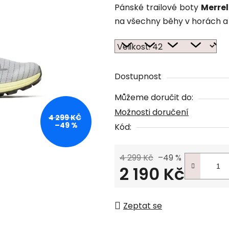
Pánské trailové boty
Merre
na všechny běhy v horách a 
Dostupnost
Můžeme doručit do:
Možnosti doručení
4 299 KČ
–49 %
Kód:
4 299 Kč
–49 %
2 190 Kč
Měrná cena:
Zeptat se