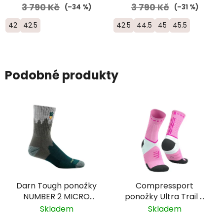
3 790 Kč
3 790 Kč
(–34 %)
(–31 %)
42
42.5
42.5
44.5
45
45.5
Podobné produkty
Darn Tough ponožky
Compressport
NUMBER 2 MICRO
ponožky Ultra Trail -
CREW Midweight
růžová/bílá/černá
Skladem
Skladem
Merino - pánské -