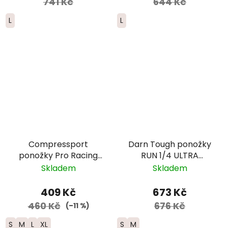
741 Kč
644 Kč
L
L
Compressport
Darn Tough ponožky
ponožky Pro Racing
RUN 1/4 ULTRA
Run nízké - černá/
Lightweight s
Skladem
Skladem
červená
výstelkou - dámské -
modré
409 Kč
673 Kč
460 Kč
676 Kč
(–11 %)
S
M
L
XL
S
M