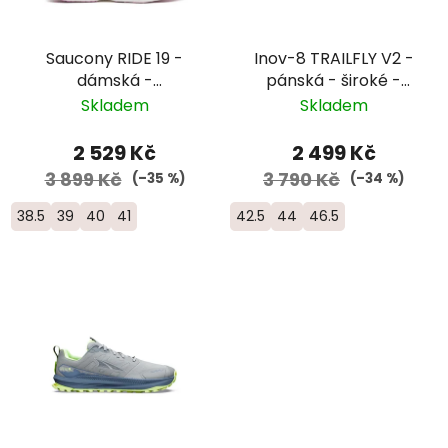
Saucony RIDE 19 -
Inov-8 TRAILFLY V2 -
dámská -
pánská - široké -
oranžová/bílá
modrá
Skladem
Skladem
2 529 Kč
2 499 Kč
3 899 Kč
3 790 Kč
(–35 %)
(–34 %)
38.5
39
40
41
42.5
44
46.5