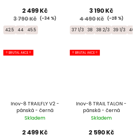
2 499 Kč
3 190 Kč
3 790 Kč
4 490 Kč
(–34 %)
(–28 %)
42.5
44
45.5
37 1/3
38
38 2/3
39 1/3
40
!! BRUTAL AKCE !!
!! BRUTAL AKCE !!
Inov-8 TRAILFLY V2 -
Inov-8 TRAIL TALON -
pánská - černá
pánská - černá
Skladem
Skladem
2 499 Kč
2 590 Kč