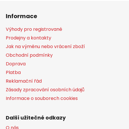
Z
á
Informace
p
a
Výhody pro registrované
t
Prodejny a kontakty
í
Jak na výměnu nebo vrácení zboží
Obchodní podmínky
Doprava
Platba
Reklamační řád
Zásady zpracování osobních údajů
Informace o souborech cookies
Další užitečné odkazy
O nás