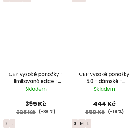
CEP vysoké ponožky -
CEP vysoké ponožky
limitovaná edice -
5.0 - dámské -
dámské - černá/
zelená/černá
Skladem
Skladem
červená/modrá
395 Kč
444 Kč
625 Kč
550 Kč
(–36 %)
(–19 %)
S
L
S
M
L