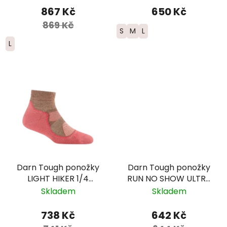
šedé
867 Kč
650 Kč
869 Kč
S
M
L
L
Darn Tough ponožky
Darn Tough ponožky
LIGHT HIKER 1/4
RUN NO SHOW ULTRA
Lightweight Merino -
Lightweight Merino -
Skladem
Skladem
dámské -
pánské - červené
růžová/hnědá
738 Kč
642 Kč