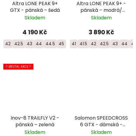
Altra LONE PEAK 9+
Altra LONE PEAK 9+ -
GTX - pánská – šedá
pánská – modrá/
černá
Skladem
Skladem
4 190 Kč
3 890 Kč
42
42.5
43
44
44.5
45
46
41
46.5
41.5
42
42.5
43
44
44
!! BRUTAL AKCE !!
Inov-8 TRAILFLY V2 -
Salomon SPEEDCROSS
pánská – zelená
6 GTX - dámská -
černá
Skladem
Skladem