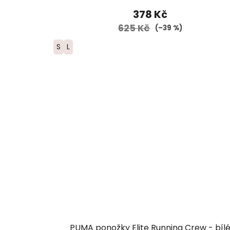
378 Kč
625 Kč
(–39 %)
S
L
PUMA ponožky Elite Running Crew - bíl