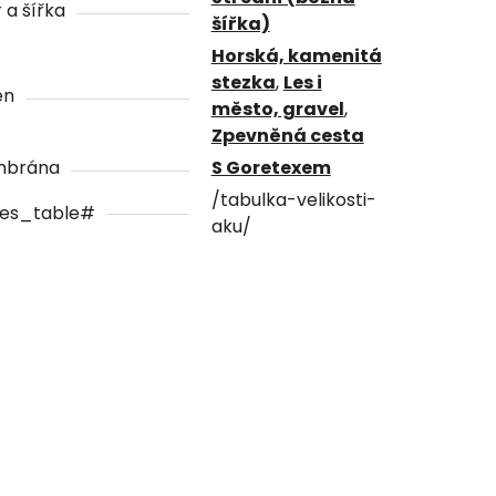
 a šířka
šířka)
Horská, kamenitá
stezka
,
Les i
én
město, gravel
,
Zpevněná cesta
brána
S Goretexem
/tabulka-velikosti-
zes_table#
aku/