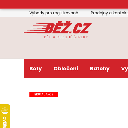
Přejít
na
Výhody pro registrované
Prodejny a kontak
obsah
Boty
Oblečení
Batohy
Vy
!! BRUTAL AKCE !!