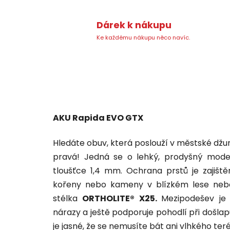
Dárek k nákupu
Ke každému nákupu něco navíc.
AKU Rapida EVO GTX
Hledáte obuv, která poslouží v městské džun
pravá! Jedná se o lehký, prodyšný model
tloušťce 1,4 mm. Ochrana prstů je zaji
kořeny nebo kameny v blízkém lese nebo 
stélka
ORTHOLITE® X25.
Mezipodešev je
nárazy a ještě podporuje pohodlí při došla
je jasné, že se nemusíte bát ani vlhkého ter