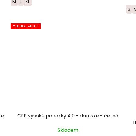
M
L
XL
S
!! BRUTAL AKCE !!
ké
CEP vysoké ponožky 4.0 - dámské - černá
L
Skladem