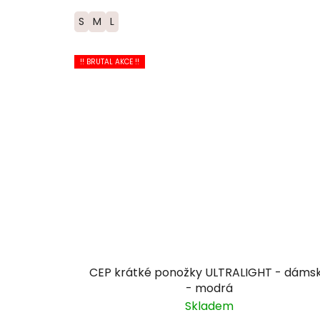
S
M
L
!! BRUTAL AKCE !!
CEP krátké ponožky ULTRALIGHT - dáms
- modrá
Skladem