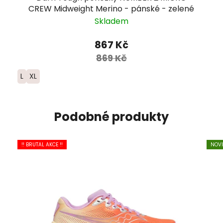
CREW Midweight Merino - pánské - zelené
Skladem
867 Kč
869 Kč
L
XL
Podobné produkty
!! BRUTAL AKCE !!
NOV