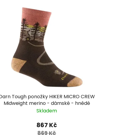
Darn Tough ponožky HIKER MICRO CREW
Midweight merino - dámské - hnědé
Skladem
867 Kč
869 Kč