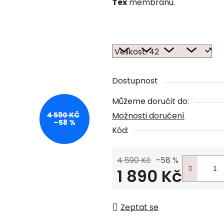
Tex
membránu.
Dostupnost
Můžeme doručit do:
Možnosti doručení
4 590 KČ
–58 %
Kód:
4 590 Kč
–58 %
1 890 Kč
Měrná cena:
Zeptat se