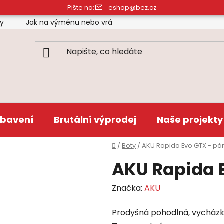
Pište na:
eshop@bez.cz
ty
Jak na výměnu nebo vrácení zboží
Obchodní pod
bavení
Brutální výprodej
Naše projekty
Domů
/
Boty
/
AKU Rapida Evo GTX - pá
AKU Rapida 
Značka:
AKU
Prodyšná pohodlná, vycházk