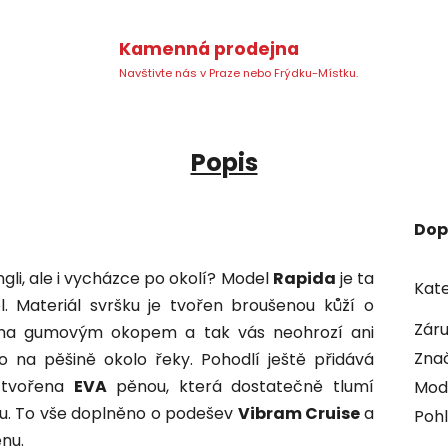
Kamenná prodejna
Navštivte nás v Praze nebo Frýdku-Místku.
Popis
Dop
gli, ale i vycházce po okolí? Model
Rapida
je ta
Kate
. Materiál svršku je tvořen broušenou kůží o
Zár
štěna gumovým okopem a tak vás neohrozí ani
Zna
na pěšině okolo řeky. Pohodlí ještě přidává
 tvořena
EVA
pěnou, která dostatečně tlumí
Mod
pu. To vše doplněno o podešev
Vibram Cruise
a
Pohl
énu.