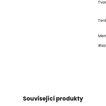
Tvar
Ter
Mem
#si
Související produkty