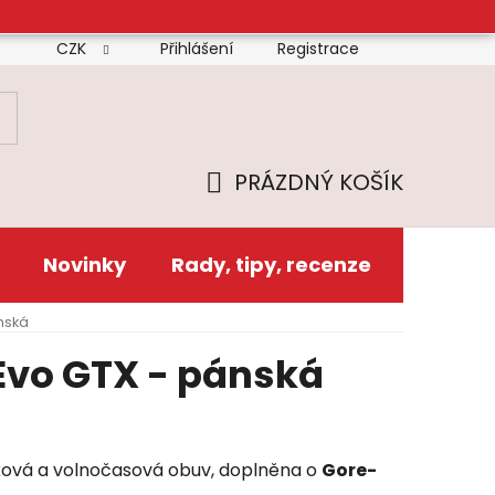
CZK
Přihlášení
Registrace
mínky
Doprava
Platba
Reklamační řád
Zás
PRÁZDNÝ KOŠÍK
NÁKUPNÍ
KOŠÍK
Novinky
Rady, tipy, recenze
nská
Evo GTX - pánská
ová a volnočasová obuv, doplněna o
Gore-