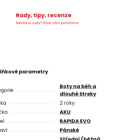
Rady, tipy, recenze
Nevíte si rady? Rádi vám poradíme.
lňkové parametry
Boty na běh a
gorie
dlouhé štreky
uka
2 roky
čka
AKU
el
RAPIDA EVO
aví
Pánské
Střední (běžná