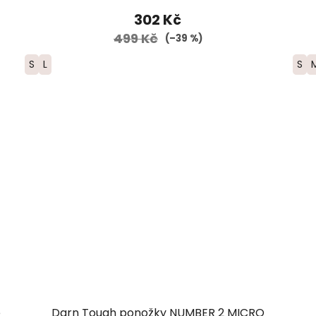
302 Kč
499 Kč
(–39 %)
S
L
S
é
Darn Tough ponožky NUMBER 2 MICRO