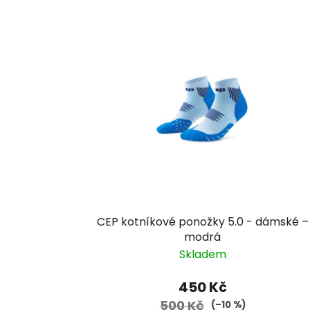
CEP kotníkové ponožky 5.0 - dámské –
modrá
Skladem
450 Kč
500 Kč
(–10 %)