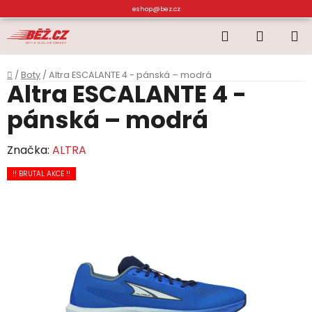
Přejít
eshop@bez.cz
na
Hledat
NÁKUP
obsah
KOŠÍK
Domů
/
Boty
/
Altra ESCALANTE 4 - pánská – modrá
Altra ESCALANTE 4 -
pánská – modrá
Značka:
ALTRA
!! BRUTAL AKCE !!