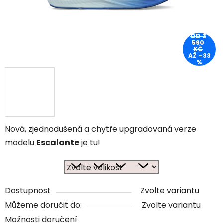
OD 3
590
KČ
AŽ –33
%
Nová, zjednodušená a chytře upgradovaná verze
modelu
Escalante
je tu!
Dostupnost
Zvolte variantu
Můžeme doručit do:
Zvolte variantu
Možnosti doručení