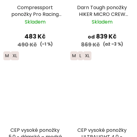
Compressport
Darn Tough ponožky
ponožky Pro Racing
HIKER MICRO CREW
Run - fialová/žlutá
Midweight Merino -
Skladem
Skladem
pánské - černé
483 Kč
839 Kč
od
490 Kč
869 Kč
(–1 %)
(až –3 %)
M
XL
M
L
XL
CEP vysoké ponožky
CEP vysoké ponožky
5.0 - dámské – modrá
ULTRALIGHT 4.0 -