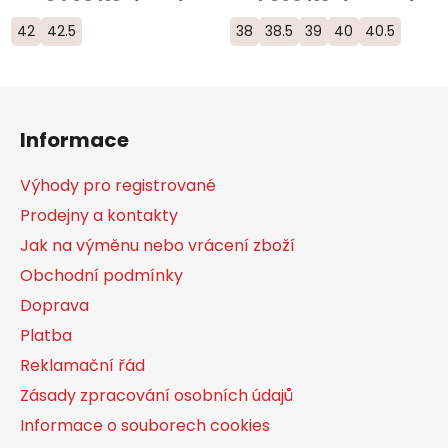
42
42.5
38
38.5
39
40
40.5
Z
á
Informace
p
a
Výhody pro registrované
t
Prodejny a kontakty
í
Jak na výměnu nebo vrácení zboží
Obchodní podmínky
Doprava
Platba
Reklamační řád
Zásady zpracování osobních údajů
Informace o souborech cookies