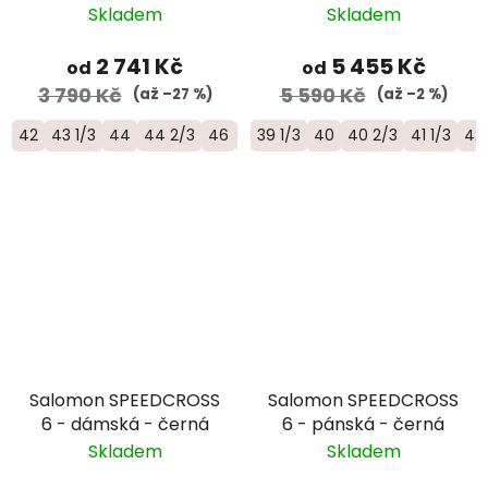
šedá
univerzální trailová
Skladem
Skladem
běžecká bota -
L49190100
2 741 Kč
5 455 Kč
od
od
3 790 Kč
5 590 Kč
(až –27 %)
(až –2 %)
42
43 1/3
44
44 2/3
46
46 2/3
39 1/3
40
40 2/3
41 1/3
42
Salomon SPEEDCROSS
Salomon SPEEDCROSS
6 - dámská - černá
6 - pánská - černá
Skladem
Skladem