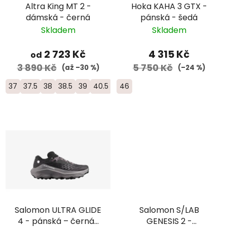
Altra King MT 2 -
Hoka KAHA 3 GTX -
dámská - černá
pánská - šedá
Skladem
Skladem
2 723 Kč
4 315 Kč
od
3 890 Kč
5 750 Kč
(až –30 %)
(–24 %)
37
37.5
38
38.5
39
40.5
42
46
Salomon ULTRA GLIDE
Salomon S/LAB
4 - pánská – černá/
GENESIS 2 -