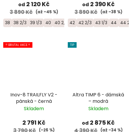
2 120 Kč
2 390 Kč
od
od
3 890 Kč
3 890 Kč
(až –45 %)
(až –38 %)
38
38 2/3
39 1/3
40
40 2/3
42
41 1/3
42 2/3
43 1/3
44
44 2/
!! BRUTAL AKCE !!
TIP
Inov-8 TRAILFLY V2 -
Altra TIMP 6 - dámská
pánská - černá
– modrá
Skladem
Skladem
2 791 Kč
2 875 Kč
od
3 790 Kč
4 390 Kč
(–26 %)
(až –34 %)