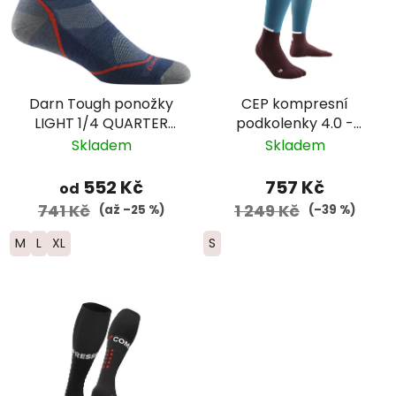
Darn Tough ponožky
CEP kompresní
LIGHT 1/4 QUARTER
podkolenky 4.0 -
Lightweight Merino -
dámské -
Skladem
Skladem
pánské - modré
petrolejová/vínová
552 Kč
757 Kč
od
741 Kč
1 249 Kč
(až –25 %)
(–39 %)
M
L
XL
S