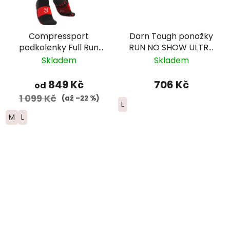
Compressport
Darn Tough ponožky
podkolenky Full Run
RUN NO SHOW ULTRA
Winter - černá/
Lightweight Merino -
Skladem
Skladem
červená
pánské - bílé
849 Kč
706 Kč
od
1 099 Kč
(až –22 %)
L
M
L