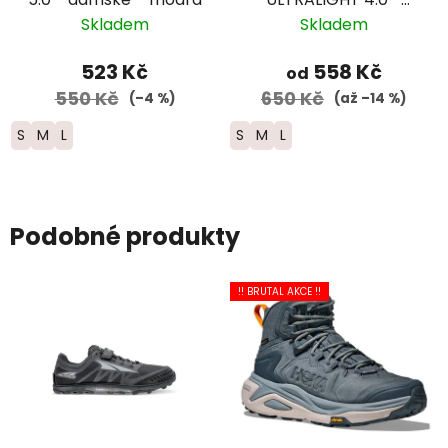
dámské –
Skladem
Skladem
fialová/růžová
523 Kč
558 Kč
od
550 Kč
650 Kč
(–4 %)
(až –14 %)
S
M
L
S
M
L
Podobné produkty
!! BRUTAL AKCE !!