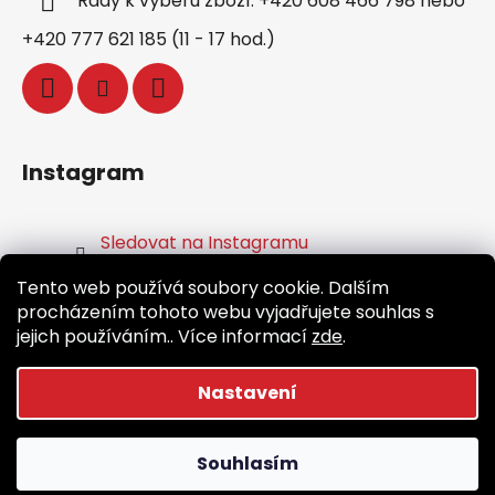
Rady k výběru zboží: +420 608 466 798 nebo
+420 777 621 185 (11 - 17 hod.)
Instagram
Sledovat na Instagramu
Tento web používá soubory cookie. Dalším
Facebook
procházením tohoto webu vyjadřujete souhlas s
jejich používáním.. Více informací
zde
.
Nastavení
Vytvořil Shoptet
Souhlasím
Copyright 2026
Běž.cz
. Všechna práva vyhrazena.
Upravit nastavení cookies