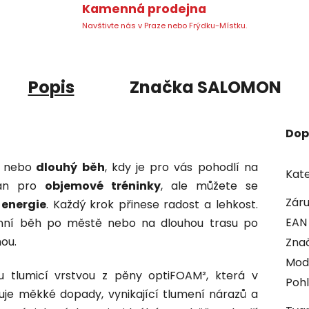
Kamenná prodejna
Navštivte nás v Praze nebo Frýdku-Místku.
Popis
Značka
SALOMON
Dop
í
nebo
dlouhý běh
, kdy je pro vás pohodlí na
Kate
ván pro
objemové tréninky
, ale můžete se
Zár
 energie
. Každý krok přinese radost a lehkost.
EAN
anní běh po městě nebo na dlouhou trasu po
ou.
Zna
Mod
 tlumicí vrstvou z pěny optiFOAM², která v
Pohl
uje měkké dopady, vynikající tlumení nárazů a