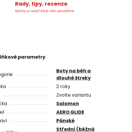
Rady, tipy, recenze
Nevíte si rady? Rádi vám poradíme.
lňkové parametry
Boty na běh a
gorie
dlouhé štreky
uka
2 roky
Zvolte variantu
čka
Salomon
el
AERO GLIDE
aví
Pánské
Střední (běžná