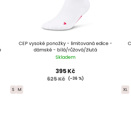
CEP vysoké ponožky - limitovaná edice -
C
é
dámské - bílá/růžová/žlutá
Skladem
395 Kč
625 Kč
(–36 %)
S
M
XL