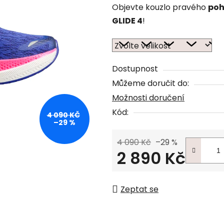
Objevte kouzlo pravého
poh
GLIDE 4
!
Dostupnost
Můžeme doručit do:
Možnosti doručení
Kód:
4 090 KČ
–29 %
4 090 Kč
–29 %
2 890 Kč
Měrná cena:
Zeptat se