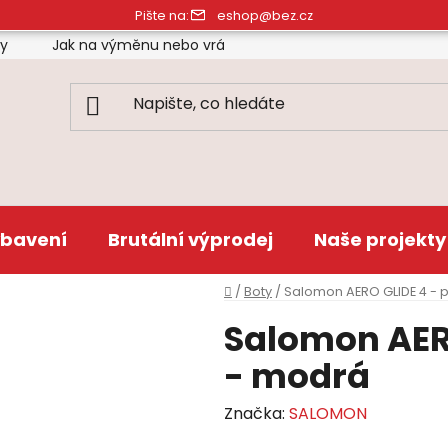
Pište na:
eshop@bez.cz
ty
Jak na výměnu nebo vrácení zboží
Obchodní pod
bavení
Brutální výprodej
Naše projekty
Domů
/
Boty
/
Salomon AERO GLIDE 4 - 
Salomon AER
- modrá
Značka:
SALOMON