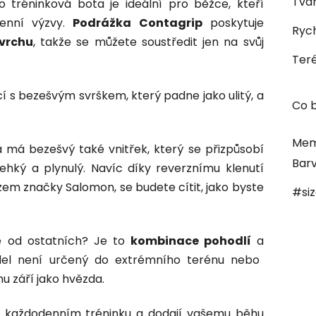
Tvar
 tréninková bota je ideální pro běžce, kteří
denní výzvy.
Podrážka
Contagrip
poskytuje
Rych
ovrchu
, takže se můžete soustředit jen na svůj
Ter
í s bezešvým svrškem, který padne jako ulitý, a
Co b
Mem
a má bezešvý také vnitřek, který se přizpůsobí
Bar
ehký a plynulý. Navíc díky reverznímu klenutí
em značky Salomon, se budete cítit, jako byste
#si
e od ostatních? Je to
kombinace pohodlí
a
el není určený do extrémního terénu nebo
u září jako hvězda.
ři každodenním tréninku a dodají vašemu běhu