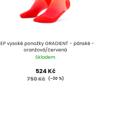
EP vysoké ponožky GRADIENT - pánské -
oranžová/červená
Skladem
524 Kč
750 Kč
(–30 %)