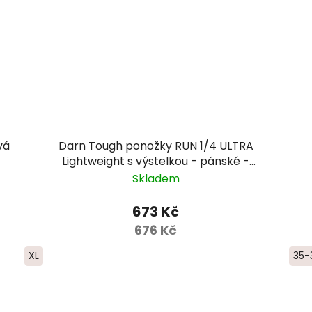
vá
Darn Tough ponožky RUN 1/4 ULTRA
Lightweight s výstelkou - pánské -
zelenomodré
Skladem
673 Kč
676 Kč
XL
35-