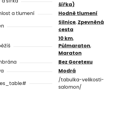
 a šířka
šířka)
lost a tlumení
Hodně tlumení
Silnice
,
Zpevněná
én
cesta
10 km
,
ěžíš
Půlmaraton
,
Maraton
brána
Bez Goretexu
va
Modrá
/tabulka-velikosti-
zes_table#
salomon/