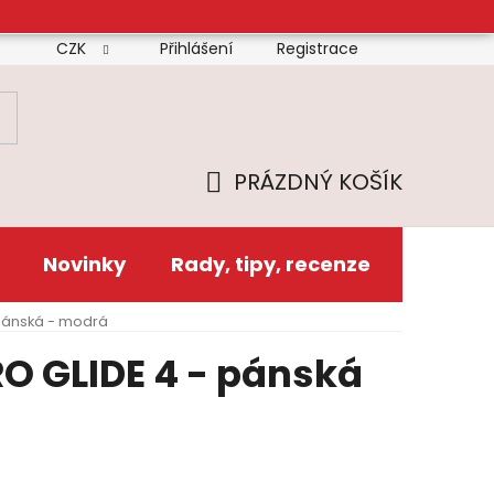
CZK
Přihlášení
Registrace
mínky
Doprava
Platba
Reklamační řád
Zás
PRÁZDNÝ KOŠÍK
NÁKUPNÍ
KOŠÍK
Novinky
Rady, tipy, recenze
pánská - modrá
O GLIDE 4 - pánská