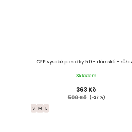
CEP vysoké ponožky 5.0 - dámské - růžo
Skladem
363 Kč
500 Kč
(–27 %)
S
M
L