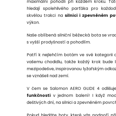
maximální pohodlí při každém kroku. Tato
hledají spolehlivého parťáka pro každo
skvělou trakci na
silnici i zpevněném p
výkon.
Naše oblíbená silniční běžecká bota se vrac
s vyšší prodyšností a pohodlím.
Patří k nejlehčím botám ve své kategorii 
vašemu chodidlu, takže každý krok bude l
mezipodešve, inspirovanou lyžařským odkaz
se vznášeli nad zemí.
V čem se Salomon AERO GLIDE 4 odlišuj
funkčnosti
v jednom balení! I když mod
deštivých dní, na silnici a zpevněném povrch
Pokud hledáte boty, které vás podpoří p