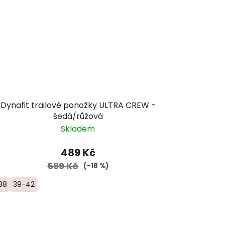
Dynafit trailové ponožky ULTRA CREW -
šedá/růžová
Skladem
489 Kč
599 Kč
(–18 %)
38
39-42