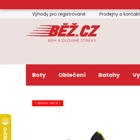
Přejít
na
Výhody pro registrované
Prodejny a kontak
obsah
Boty
Oblečení
Batohy
Vy
!! BRUTAL AKCE !!