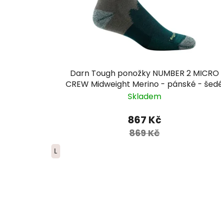
Darn Tough ponožky NUMBER 2 MICRO
CREW Midweight Merino - pánské - šed
Skladem
867 Kč
869 Kč
L