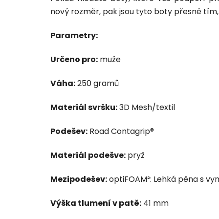
nový rozměr, pak jsou tyto boty přesně tím,
Parametry:
Určeno pro:
muže
Váha:
250 gramů
Materiál svršku:
3D Mesh/textil
Podešev:
Road Contagrip®
Materiál podešve:
pryž
Mezipodešev:
optiFOAM²: Lehká pěna s vyn
Výška tlumení v patě:
41 mm