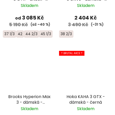
černá/červená/bílá
krémová/bílá
Skladem
Skladem
3 085 Kč
2 404 Kč
od
5 190 Kč
3 490 Kč
(až –40 %)
(–31 %)
37 1/3
42
44 2/3
45 1/3
38 2/3
!! BRUTAL AKCE !!
Brooks Hyperion Max
Hoka KAHA 3 GTX -
3 - dámská -
dámská - černá
žlutá/růžová
Skladem
Skladem