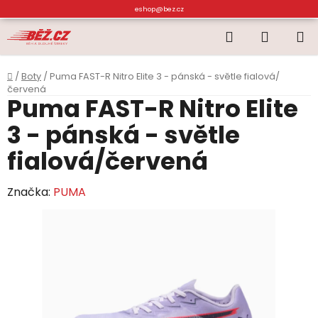
Přejít
eshop@bez.cz
na
Hledat
NÁKUP
obsah
KOŠÍK
Domů
/
Boty
/
Puma FAST-R Nitro Elite 3 - pánská - světle fialová/
červená
Puma FAST-R Nitro Elite
3 - pánská - světle
fialová/červená
Značka:
PUMA