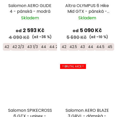
Salomon AERO GLIDE
Altra OLYMPUS 6 Hike
4 - pánská - modrá
Mid GTX - pánská -
zelená
Skladem
Skladem
2 593 Kč
5 090 Kč
od
od
4 090 Kč
5 690 Kč
(až –36 %)
(až –10 %)
42
42 2/3
43 1/3
44
44 2/3
42
45 1/3
42.5
46
43
46 2/3
44
44.5
45
!! BRUTAL AKCE !!
Salomon SPIKECROSS
Salomon AERO BLAZE
6 GTX - unisex -
3 GRVL - dámská -