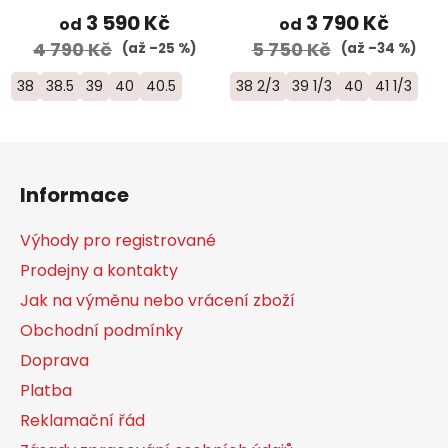
3 590 Kč
3 790 Kč
od
od
4 790 Kč
5 750 Kč
(až –25 %)
(až –34 %)
38
38.5
39
40
40.5
38 2/3
39 1/3
40
41 1/3
Z
á
Informace
p
a
Výhody pro registrované
t
Prodejny a kontakty
í
Jak na výměnu nebo vrácení zboží
Obchodní podmínky
Doprava
Platba
Reklamační řád