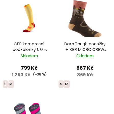
CEP kompresní
Darn Tough ponožky
podkolenky 5.0 -
HIKER MICRO CREW
dámské - žlutá/
Midweight merino -
Skladem
Skladem
červená
dámské - hnědé
799 Kč
867 Kč
1 250 Kč
869 Kč
(–36 %)
S
M
S
M