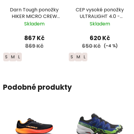
Darn Tough ponožky
CEP vysoké ponožky
HIKER MICRO CREW
ULTRALIGHT 4.0 -
Midweight Merino -
dámské –
Skladem
Skladem
dámské - žluté/světle
fialová/růžová
modré
867 Kč
620 Kč
869 Kč
650 Kč
(–4 %)
S
M
L
S
M
L
Podobné produkty