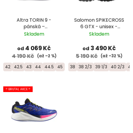
Altra TORIN 9 -
Salomon SPIKECROSS
pánská –
6 GTX - unisex -
černá/oranžová/žlutá
černá/modrá
Skladem
Skladem
4 069 Kč
3 490 Kč
od
od
4 190 Kč
5 190 Kč
(až –2 %)
(až –32 %)
42
42.5
43
44
44.5
45
46
38
46.5
38 2/3
47
39 1/3
40 2/3
4
!! BRUTAL AKCE !!