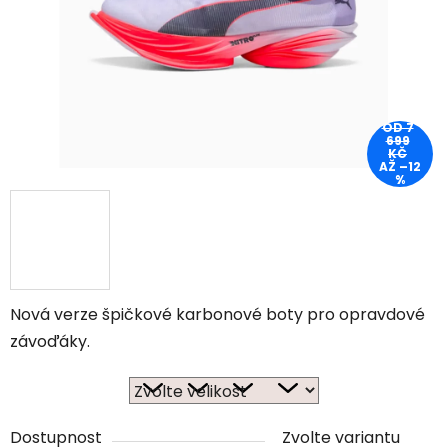
OD 7
699
KČ
AŽ –12
%
Nová verze špičkové karbonové boty pro opravdové
závoďáky.
Dostupnost
Zvolte variantu