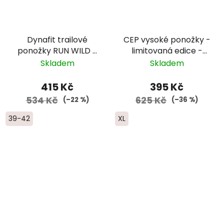
Dynafit trailové
CEP vysoké ponožky -
ponožky RUN WILD -
limitovaná edice -
oranžová
pánské - černá/
Skladem
Skladem
červená/modrá
415 Kč
395 Kč
534 Kč
625 Kč
(–22 %)
(–36 %)
39-42
XL