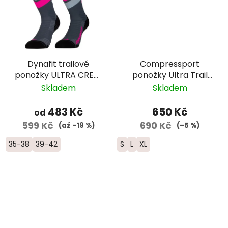
Dynafit trailové
Compressport
ponožky ULTRA CREW
ponožky Ultra Trail
- šedá/růžová
V2.0 - UTMB 2026 -
Skladem
Skladem
černá
483 Kč
650 Kč
od
599 Kč
690 Kč
(až –19 %)
(–5 %)
35-38
39-42
S
L
XL