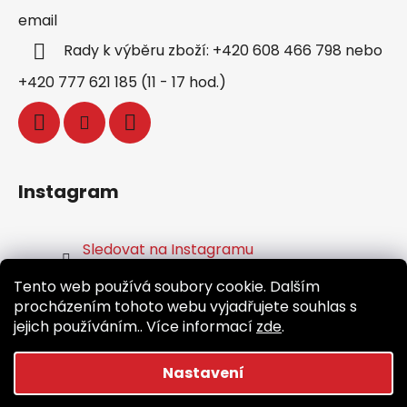
email
Rady k výběru zboží: +420 608 466 798 nebo
+420 777 621 185 (11 - 17 hod.)
Instagram
Sledovat na Instagramu
Tento web používá soubory cookie. Dalším
Facebook
procházením tohoto webu vyjadřujete souhlas s
jejich používáním.. Více informací
zde
.
Nastavení