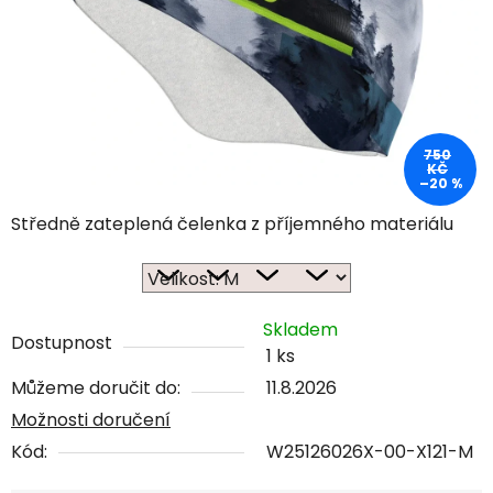
750
KČ
–20 %
Středně zateplená čelenka z příjemného materiálu
Skladem
Dostupnost
1 ks
Můžeme doručit do:
11.8.2026
Možnosti doručení
Kód:
W25126026X-00-X121-M