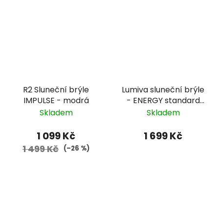
R2 Sluneční brýle
Lumiva sluneční brýle
IMPULSE - modrá
- ENERGY standard
01026 - červená,
Skladem
Skladem
fotochromatické
zorníky
1 099 Kč
1 699 Kč
1 499 Kč
(–26 %)