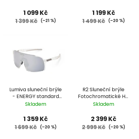
zorníky
1 099 Kč
1 199 Kč
1 399 Kč
1 499 Kč
(–21 %)
(–20 %)
Lumiva sluneční brýle
R2 Sluneční brýle
- ENERGY standard
Fotochromatické HD
09006 - průhledná,
FLUKE - černá
Skladem
Skladem
černé zorníky
1 359 Kč
2 399 Kč
1 699 Kč
2 999 Kč
(–20 %)
(–20 %)