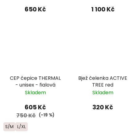
černá
650 Kč
1 100 Kč
CEP čepice THERMAL
Bjež čelenka ACTIVE
- unisex - fialová
TREE red
Skladem
Skladem
605 Kč
320 Kč
750 Kč
(–19 %)
S/M
L/XL