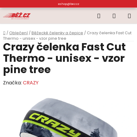
Přejít
eshop@bez.cz
na
Hledat
NÁKUP
obsah
KOŠÍK
Domů
/
Oblečení
/
Běžecké čelenky a čepice
/
Crazy čelenka Fast Cut
Thermo - unisex - vzor pine tree
Crazy čelenka Fast Cut
Thermo - unisex - vzor
pine tree
Značka:
CRAZY