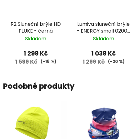
R2 Sluneční brýle HD
Lumiva sluneční brýle
FLUKE - černá
- ENERGY small 02008
- bílá, barevné
Skladem
Skladem
zorníky
1 299 Kč
1 039 Kč
1 599 Kč
1 299 Kč
(–18 %)
(–20 %)
Podobné produkty