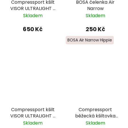
Compressport kšilt
BOSA čelenka Air
VISOR ULTRALIGHT -
Narrow
fialová
Skladem
Skladem
650 Kč
250 Kč
BOSA Air Narrow Hippie
Compressport kšilt
Compressport
VISOR ULTRALIGHT -
běžecká kšiltovka
modrá
PRO RACING CAP -
Skladem
Skladem