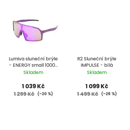
Lumiva sluneční brýle
R2 Sluneční brýle
- ENERGY small 10009
IMPULSE - bílá
- fialová, fialové
Skladem
Skladem
zorníky
1 039 Kč
1 099 Kč
1 299 Kč
1 499 Kč
(–20 %)
(–26 %)