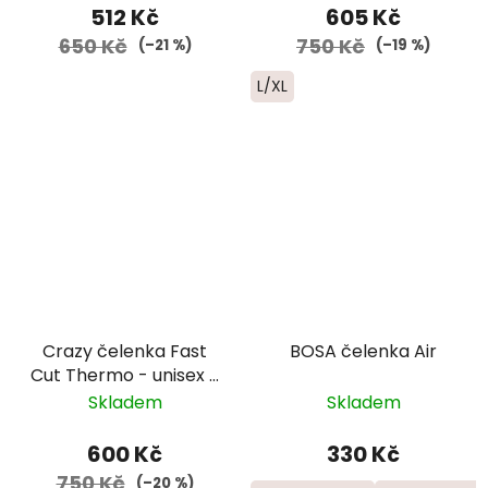
512 Kč
605 Kč
650 Kč
750 Kč
(–21 %)
(–19 %)
L/XL
Crazy čelenka Fast
BOSA čelenka Air
Cut Thermo - unisex -
vzor early
Skladem
Skladem
600 Kč
330 Kč
750 Kč
(–20 %)