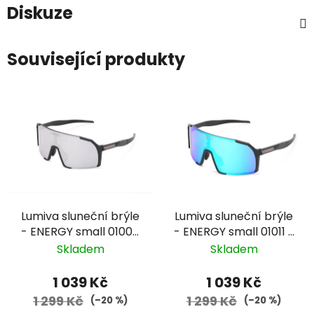
Diskuze
Související produkty
Lumiva sluneční brýle
Lumiva sluneční brýle
- ENERGY small 01006
- ENERGY small 01011 -
- černá, černé
černá, modré zorníky
Skladem
Skladem
zorníky
1 039 Kč
1 039 Kč
1 299 Kč
1 299 Kč
(–20 %)
(–20 %)