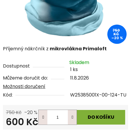
750
KČ
–20 %
Příjemný nákrčník z
mikrovlákna Primaloft
Skladem
Dostupnost
1 ks
Můžeme doručit do:
11.8.2026
Možnosti doručení
Kód:
W25385001X-00-124-TU
750 Kč
–20 %
DO KOŠÍKU
600 Kč
Měrná cena: