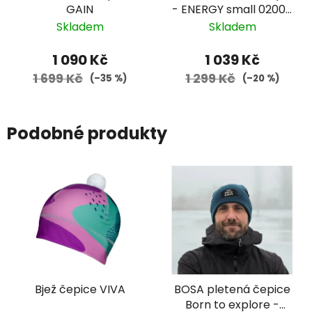
GAIN
- ENERGY small 02008
- bílá, barevné
Skladem
Skladem
zorníky
1 090 Kč
1 039 Kč
1 699 Kč
1 299 Kč
(–35 %)
(–20 %)
Podobné produkty
Bjež čepice VIVA
BOSA pletená čepice
Born to explore -