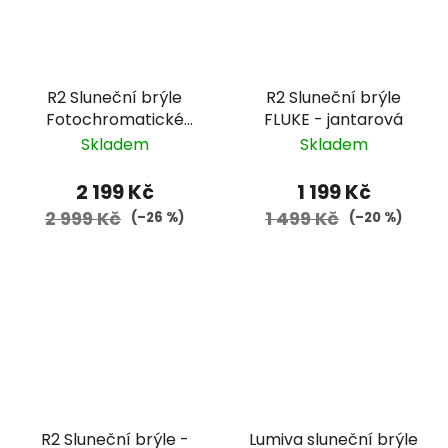
R2 Sluneční brýle
R2 Sluneční brýle
Fotochromatické
FLUKE - jantarová
REVEL - zelenošedá
Skladem
Skladem
2 199 Kč
1 199 Kč
2 999 Kč
1 499 Kč
(–26 %)
(–20 %)
R2 Sluneční brýle -
Lumiva sluneční brýle