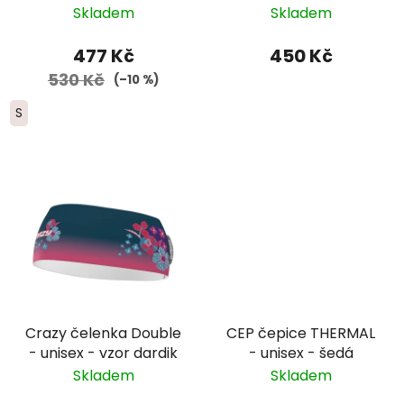
modrá
Skladem
Skladem
477 Kč
450 Kč
530 Kč
(–10 %)
S
Crazy čelenka Double
CEP čepice THERMAL
- unisex - vzor dardik
- unisex - šedá
Skladem
Skladem