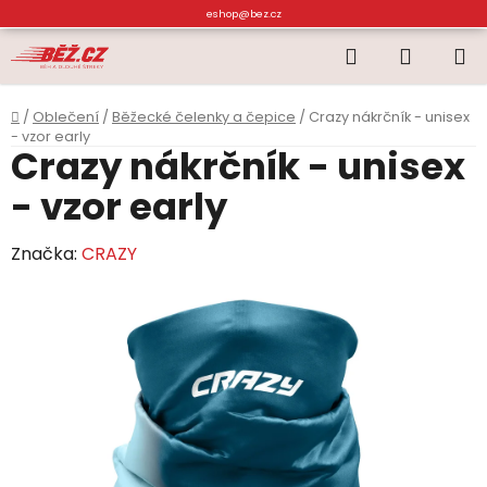
Přejít
eshop@bez.cz
na
Hledat
NÁKUP
obsah
KOŠÍK
Domů
/
Oblečení
/
Běžecké čelenky a čepice
/
Crazy nákrčník - unisex
- vzor early
Crazy nákrčník - unisex
- vzor early
Značka:
CRAZY