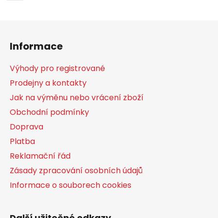
Z
á
Informace
p
a
Výhody pro registrované
t
Prodejny a kontakty
í
Jak na výměnu nebo vrácení zboží
Obchodní podmínky
Doprava
Platba
Reklamační řád
Zásady zpracování osobních údajů
Informace o souborech cookies
Další užitečné odkazy