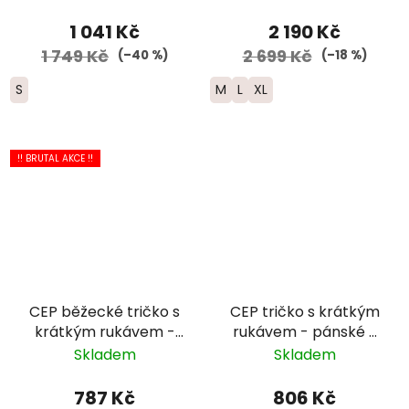
pánská - černá
- modré
1 041 Kč
2 190 Kč
1 749 Kč
2 699 Kč
(–40 %)
(–18 %)
S
M
L
XL
!! BRUTAL AKCE !!
CEP běžecké tričko s
CEP tričko s krátkým
krátkým rukávem -
rukávem - pánské -
pánské - bílé
modrá
Skladem
Skladem
787 Kč
806 Kč