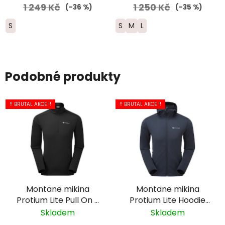
1 249 Kč
1 250 Kč
(–36 %)
(–35 %)
S
S
M
L
Podobné produkty
!! BRUTAL AKCE !!
!! BRUTAL AKCE !!
Montane mikina
Montane mikina
Protium Lite Pull On -
Protium Lite Hoodie
pánská - černá
zip - pánská - tmavě
Skladem
Skladem
modrá