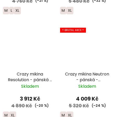
4 760 Kč
5 480 Kč
(–21 %)
(–32 %)
M
L
XL
M
XL
!! BRUTAL AKCE !!
Crazy mikina
Crazy mikina Neutron
Resolution - pánská -
- pánská -
černá/
černá/modrá/žlutá
Skladem
Skladem
šedá/modrá/zelená
3 912 Kč
4 009 Kč
4 890 Kč
5 320 Kč
(–20 %)
(–24 %)
M
XL
M
XL