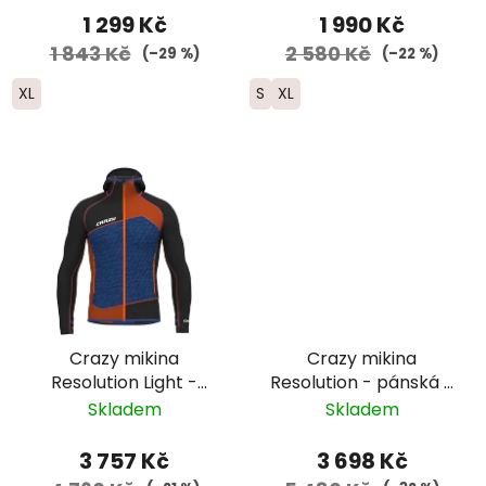
1 299 Kč
1 990 Kč
1 843 Kč
2 580 Kč
(–29 %)
(–22 %)
XL
S
XL
Crazy mikina
Crazy mikina
Resolution Light -
Resolution - pánská -
pánská -
černá/modrá/žlutá
Skladem
Skladem
černá/modrá/
červená
3 757 Kč
3 698 Kč