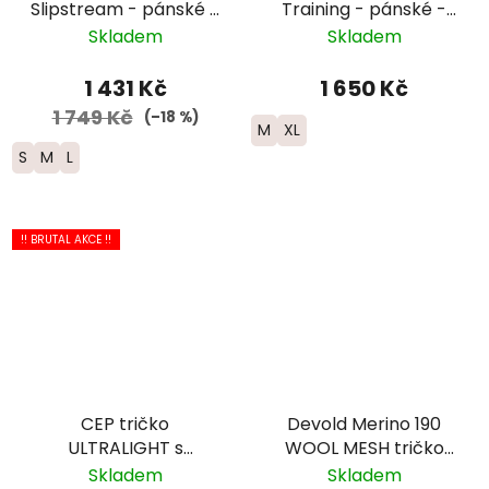
Slipstream - pánské -
Training - pánské -
bílá/černá
UTMB 2026 - černá
Skladem
Skladem
1 431 Kč
1 650 Kč
1 749 Kč
(–18 %)
M
XL
S
M
L
!! BRUTAL AKCE !!
CEP tričko
Devold Merino 190
ULTRALIGHT s
WOOL MESH tričko
krátkým rukávem -
dlouhý rukáv - pánské
Skladem
Skladem