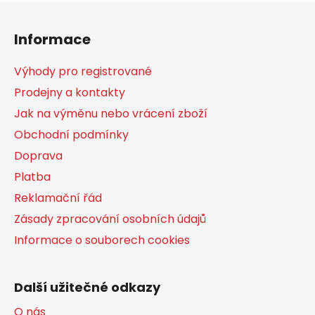
Z
á
Informace
p
a
Výhody pro registrované
t
Prodejny a kontakty
í
Jak na výměnu nebo vrácení zboží
Obchodní podmínky
Doprava
Platba
Reklamační řád
Zásady zpracování osobních údajů
Informace o souborech cookies
Další užitečné odkazy
O nás