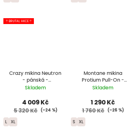
!! BRUTAL AKCE !!
Crazy mikina Neutron
Montane mikina
- pánská -
Protium Pull-On -
zelená/tmavě
pánská - černá
Skladem
Skladem
modrá/černá
4 009 Kč
1 290 Kč
5 320 Kč
1 760 Kč
(–24 %)
(–26 %)
L
XL
S
XL