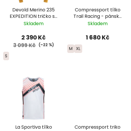
Devold Merino 235
Compressport tílko
EXPEDITION tričko se
Trail Racing - pánské
zipem dlouhý rukáv -
- modrá
Skladem
Skladem
pánské - zelená/žlutá
2 390 Kč
1 680 Kč
3 099 Kč
(–22 %)
M
XL
S
La Sportiva tílko
Compressport triko