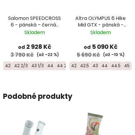
Salomon SPEEDCROSS
Altra OLYMPUS 6 Hike
6 - pánská – černá/
Mid GTX - pánská -
červená
zelená
Skladem
Skladem
2 928 Kč
5 090 Kč
od
od
3 790 Kč
5 690 Kč
(až –22 %)
(až –10 %)
42
42 2/3
43 1/3
44
44 2/3
42
45 1/3
42.5
46
43
46 2/3
44
44.5
45
Podobné produkty