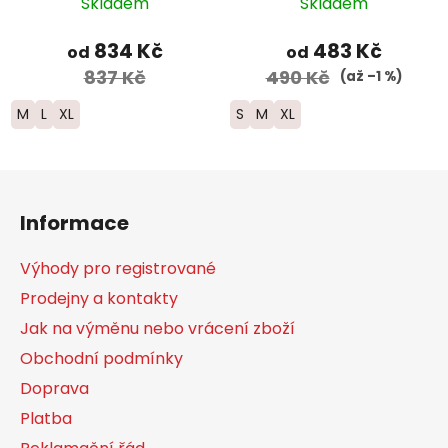
CREW Lightweight
Run -
Skladem
Skladem
Merino - pánské
bílá/modrá/zelená
834 Kč
483 Kč
od
od
837 Kč
490 Kč
(až –1 %)
M
L
XL
S
M
XL
Z
á
Informace
p
a
Výhody pro registrované
t
Prodejny a kontakty
í
Jak na výměnu nebo vrácení zboží
Obchodní podmínky
Doprava
Platba