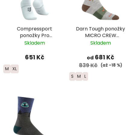
Compressport
Darn Tough ponožky
ponožky Pro
MICRO CREW
Marathon - bílá
Lightweight Merino -
Skladem
Skladem
dámské - šedé
651 Kč
681 Kč
od
839 Kč
(až –18 %)
M
XL
S
M
L