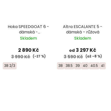
Hoka SPEEDGOAT 6 -
Altra ESCALANTE 5 -
dámská -
dámská – růžová
černá/zelená
Skladem
Skladem
2 890 Kč
3 297 Kč
od
3 990 Kč
3 590 Kč
(–27 %)
(až –8 %)
38 2/3
38
38.5
39
40
40.5
41