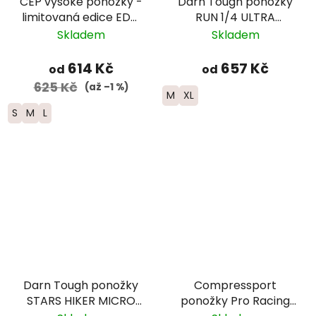
CEP vysoké ponožky -
Darn Tough ponožky
limitovaná edice EDT.
RUN 1/4 ULTRA
FADE - dámské -
Lightweight Merino -
Skladem
Skladem
růžová/limetková
pánské - černé
614 Kč
657 Kč
od
od
625 Kč
(až –1 %)
M
XL
S
M
L
Darn Tough ponožky
Compressport
STARS HIKER MICRO
ponožky Pro Racing