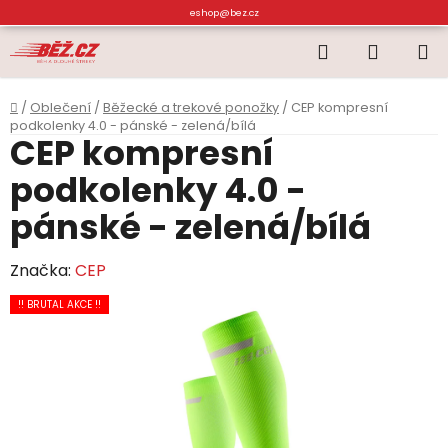
Přejít
eshop@bez.cz
na
Hledat
NÁKUP
obsah
KOŠÍK
Domů
/
Oblečení
/
Běžecké a trekové ponožky
/
CEP kompresní
podkolenky 4.0 - pánské - zelená/bílá
CEP kompresní
podkolenky 4.0 -
pánské - zelená/bílá
Značka:
CEP
!! BRUTAL AKCE !!