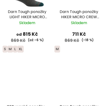
Darn Tough ponožky
Darn Tough ponožky
LIGHT HIKER MICRO
HIKER MICRO CREW
CREW Lightweight
Midweight Merino -
Skladem
Skladem
Merino edice PCT -
dámské - fialové
pánské -
815 Kč
711 Kč
od
modré/zelené
869 Kč
869 Kč
(až –6 %)
(–18 %)
S
M
L
XL
M