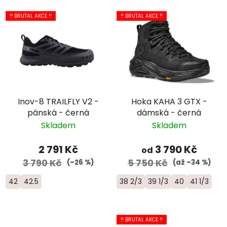
!! BRUTAL AKCE !!
!! BRUTAL AKCE !!
Inov-8 TRAILFLY V2 -
Hoka KAHA 3 GTX -
pánská - černá
dámská - černá
Skladem
Skladem
2 791 Kč
3 790 Kč
od
3 790 Kč
5 750 Kč
(–26 %)
(až –34 %)
42
42.5
38 2/3
39 1/3
40
41 1/3
!! BRUTAL AKCE !!