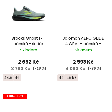
Brooks Ghost 17 -
Salomon AERO GLIDE
pánská - šedá/
4 GRVL - pánská –
černá/limetková
žlutá/šedá
Skladem
Skladem
2 692 Kč
2 593 Kč
3 790 Kč
4 090 Kč
(–28 %)
(–36 %)
44.5
46
42
45 1/3
!! BRUTAL AKCE !!