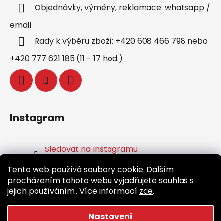
Objednávky, výměny, reklamace: whatsapp /
email
Rady k výběru zboží: +420 608 466 798 nebo
+420 777 621 185 (11 - 17 hod.)
Instagram
Sledovat na Instagramu
Tento web používá soubory cookie. Dalším
Facebook
procházením tohoto webu vyjadřujete souhlas s
jejich používáním.. Více informací
zde
.
Nastavení