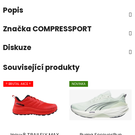
Popis
Značka
COMPRESSPORT
Diskuze
Související produkty
!! BRUTAL AKCE !!
NOVINKA
Inov-8 TRAILFLY MAX
Puma ForeverRun