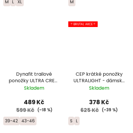
M
L
XL
M
!! BRUTAL AKCE !!
Dynafit trailové
CEP krátké ponožky
ponožky ULTRA CREW
ULTRALIGHT - dámské
- šedá/žlutá
- modrá
Skladem
Skladem
489 Kč
378 Kč
599 Kč
625 Kč
(–18 %)
(–39 %)
39-42
43-46
S
L