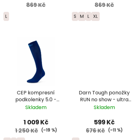
869 Kč
869 Kč
L
S
M
L
XL
CEP kompresní
Darn Tough ponožky
podkolenky 5.0 -
RUN no show - ultra
pánské - tmavě
lightweight s
Skladem
Skladem
modrá
výstelkou - pánské -
zelenomodré
1 009 Kč
599 Kč
1 250 Kč
676 Kč
(–19 %)
(–11 %)