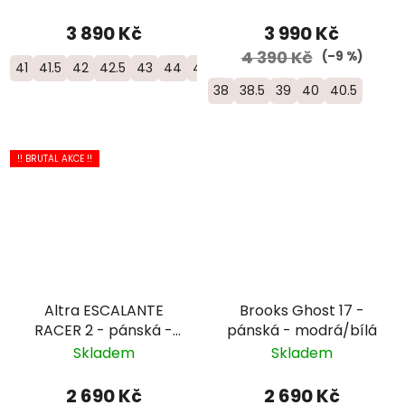
3 890 Kč
3 990 Kč
4 390 Kč
(–9 %)
41
41.5
42
42.5
43
44
44.5
45
46
46.5
47
48
50
38
38.5
39
40
40.5
!! BRUTAL AKCE !!
Altra ESCALANTE
Brooks Ghost 17 -
RACER 2 - pánská -
pánská - modrá/bílá
bílá/žlutá
Skladem
Skladem
2 690 Kč
2 690 Kč