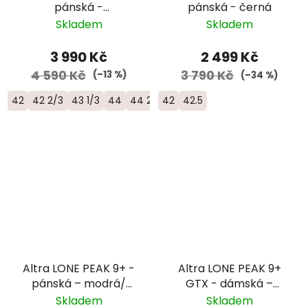
pánská -
pánská - černá
bílá/oranžová/žlutá
Skladem
Skladem
3 990 Kč
2 499 Kč
4 590 Kč
3 790 Kč
(–13 %)
(–34 %)
42
42 2/3
43 1/3
44
44 2/3
45 1/3
46
46 2/3
42
42.5
Altra LONE PEAK 9+ -
Altra LONE PEAK 9+
pánská – modrá/
GTX - dámská –
černá
černá
Skladem
Skladem