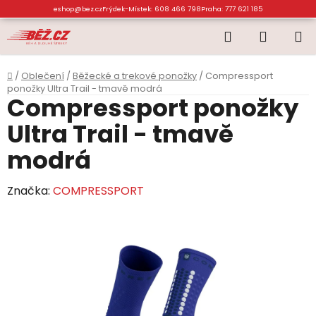
Přejít
eshop@bez.cz
Frýdek-Místek: 608 466 798
Praha: 777 621 185
na
Hledat
NÁKUP
obsah
KOŠÍK
Domů
/
Oblečení
/
Běžecké a trekové ponožky
/
Compressport
ponožky Ultra Trail - tmavě modrá
Compressport ponožky
Ultra Trail - tmavě
modrá
Značka:
COMPRESSPORT