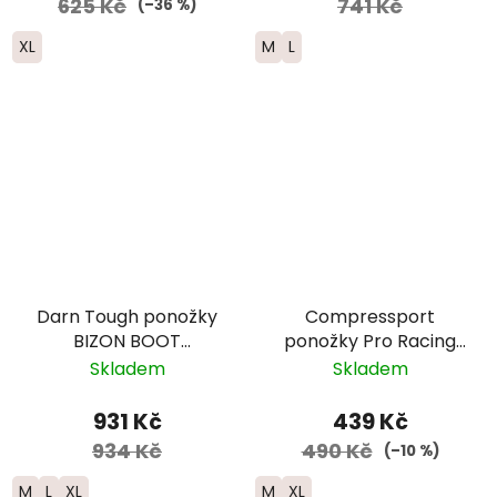
625 Kč
741 Kč
(–36 %)
XL
M
L
Darn Tough ponožky
Compressport
BIZON BOOT
ponožky Pro Racing
Midweight Merino -
Run - fialová/žlutá
Skladem
Skladem
pánské - černé/
červené
931 Kč
439 Kč
934 Kč
490 Kč
(–10 %)
M
L
XL
M
XL