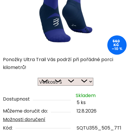
560
KČ
–10 %
Ponožky Ultra Trail Vás podrží při pořádné porci
kilometrů!
Skladem
Dostupnost
5 ks
Můžeme doručit do:
12.8.2026
Možnosti doručení
Kód:
SQTU355_505_7T1