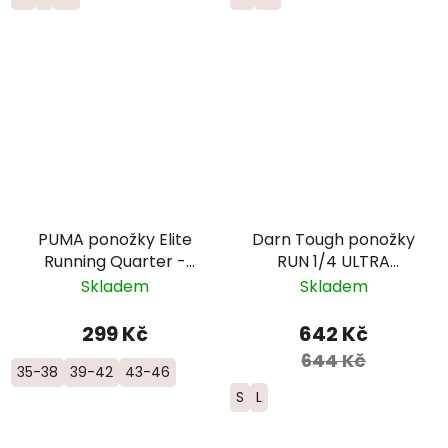
PUMA ponožky Elite
Darn Tough ponožky
Running Quarter -
RUN 1/4 ULTRA
bílé
Lightweight Merino -
Skladem
Skladem
dámské - černé
299 Kč
642 Kč
644 Kč
35-38
39-42
43-46
S
L