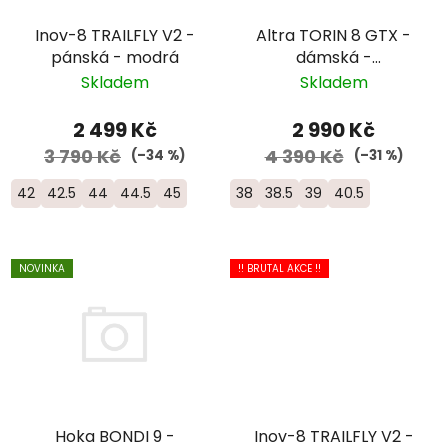
Inov-8 TRAILFLY V2 -
Altra TORIN 8 GTX -
pánská - modrá
dámská -
černá/zelená
Skladem
Skladem
2 499 Kč
2 990 Kč
3 790 Kč
4 390 Kč
(–34 %)
(–31 %)
42
42.5
44
44.5
45
38
38.5
39
40.5
NOVINKA
!! BRUTAL AKCE !!
Hoka BONDI 9 -
Inov-8 TRAILFLY V2 -