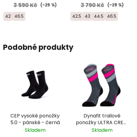
3 590 Kč
3 790 Kč
(–25 %)
(–29 %)
42
46.5
42.5
43
44.5
46.5
Podobné produkty
CEP vysoké ponožky
Dynafit trailové
5.0 - pánské - černá
ponožky ULTRA CREW
- šedá/růžová
Skladem
Skladem