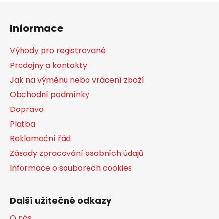
Z
á
Informace
p
a
Výhody pro registrované
t
Prodejny a kontakty
í
Jak na výměnu nebo vrácení zboží
Obchodní podmínky
Doprava
Platba
Reklamační řád
Zásady zpracování osobních údajů
Informace o souborech cookies
Další užitečné odkazy
O nás