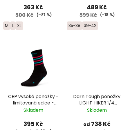
363 Kč
489 Kč
500 Kč
599 Kč
(–27 %)
(–18 %)
M
L
XL
35-38
39-42
CEP vysoké ponožky -
Darn Tough ponožky
limitovaná edice -
LIGHT HIKER 1/4
pánské - černá/
Lightweight Merino -
Skladem
Skladem
červená/modrá
dámské -
modré/fialové
395 Kč
738 Kč
od