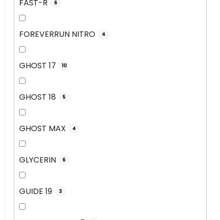
FAST-R
6
FOREVERRUN NITRO
4
GHOST 17
10
GHOST 18
5
GHOST MAX
4
GLYCERIN
6
GUIDE 19
3