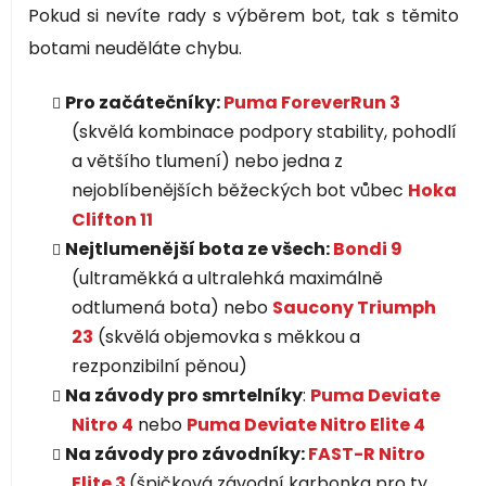
Pokud si nevíte rady s výběrem bot, tak s těmito
c
n
í
í
botami neuděláte chybu.
p
r
Pro začátečníky:
Puma ForeverRun 3
v
(skvělá kombinace podpory stability, pohodlí
k
y
a většího tlumení) nebo jedna z
v
nejoblíbenějších běžeckých bot vůbec
Hoka
ý
Clifton 11
p
Nejtlumenější bota ze všech:
Bondi 9
i
(ultraměkká a ultralehká maximálně
s
u
odtlumená bota) nebo
Saucony Triumph
23
(skvělá objemovka s měkkou a
rezponzibilní pěnou)
Na závody pro smrtelníky
:
Puma Deviate
Nitro 4
nebo
Puma Deviate Nitro Elite 4
Na závody pro závodníky:
FAST-R Nitro
Elite 3
(špičková závodní karbonka pro ty