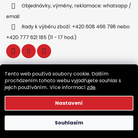
Objednávky, výměny, reklamace: whatsapp /
email
Rady k výběru zboží: +420 608 466 798 nebo
+420 777 621 185 (11 - 17 hod.)
Tento web používá soubory cookie. Dalším
Instagram
procházením tohoto webu vyjadřujete souhlas s
jejich používáním.. Více informací
zde
.
Sledovat na Instagramu
Nastavení
Facebook
Souhlasím