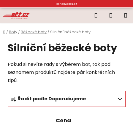
Přejít
eshop@bez.cz
na
Hledat
NÁKUP
obsah
KOŠÍK
Domů
/
Boty
/
Běžecké boty
/
Silniční běžecké boty
Silniční běžecké boty
Pokud si nevíte rady s výběrem bot, tak pod
seznamem produktů najdete pár konkrétních
tipů.
Ř
Řadit podle:
Doporučujeme
a
z
e
Cena
n
í