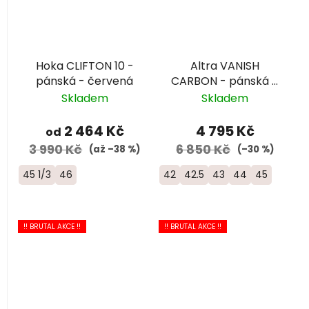
Hoka CLIFTON 10 -
Altra VANISH
pánská - červená
CARBON - pánská –
červená/černá
Skladem
Skladem
2 464 Kč
4 795 Kč
od
3 990 Kč
6 850 Kč
(až –38 %)
(–30 %)
45 1/3
46
42
42.5
43
44
45
!! BRUTAL AKCE !!
!! BRUTAL AKCE !!