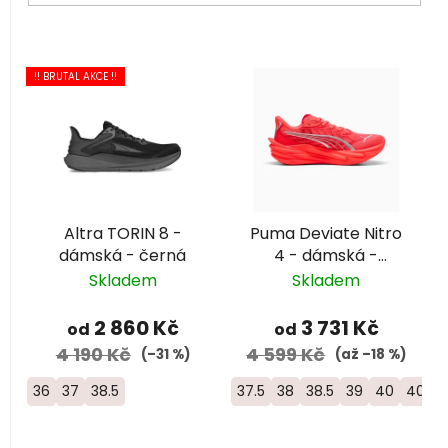
V
!! BRUTAL AKCE !!
ý
p
i
s
p
r
Altra TORIN 8 -
Puma Deviate Nitro
o
dámská - černá
4 - dámská -
d
červená
Skladem
Skladem
u
k
2 860 Kč
3 731 Kč
od
od
t
4 190 Kč
4 599 Kč
(–31 %)
(až –18 %)
ů
36
37
38.5
37.5
38
38.5
39
40
40.5