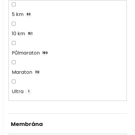
5 km
93
10 km
151
Půlmaraton
190
Maraton
112
Ultra
1
Membrána