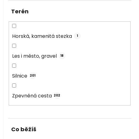
Terén
Horská, kamenitá stezka
1
Les i město, gravel
18
Silnice
201
Zpevněná cesta
202
Co běžíš