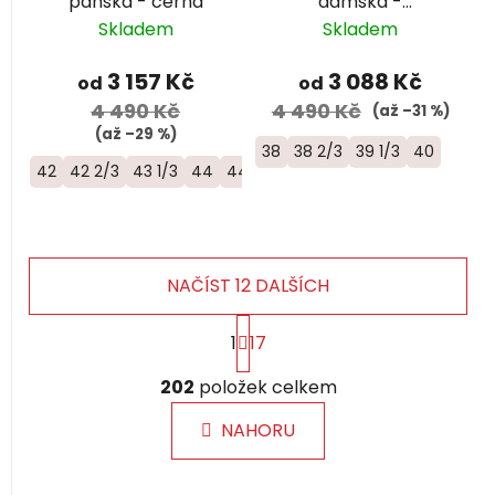
pánská - černá
dámská -
žlutozelená
Skladem
Skladem
3 157 Kč
3 088 Kč
od
od
4 490 Kč
4 490 Kč
(až –31 %)
(až –29 %)
38
38 2/3
39 1/3
40
42
42 2/3
43 1/3
44
44 2/3
45 1/3
46
46 2/3
47 1/3
NAČÍST 12 DALŠÍCH
S
1
17
t
r
O
á
202
položek celkem
v
n
l
k
NAHORU
á
o
d
v
a
á