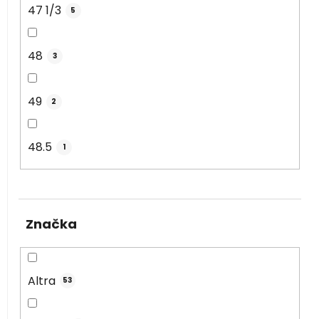
47 1/3
5
48
3
49
2
48.5
1
Značka
Altra
53