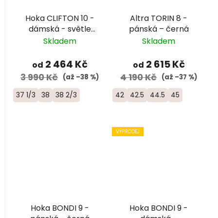
Hoka CLIFTON 10 -
Altra TORIN 8 -
dámská - světle
pánská – černá
modrá
Skladem
Skladem
2 464 Kč
2 615 Kč
od
od
3 990 Kč
4 190 Kč
(až –38 %)
(až –37 %)
37 1/3
38
38 2/3
42
42.5
44.5
45
VÝPRODEJ
Hoka BONDI 9 -
Hoka BONDI 9 -