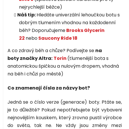
nejrychlejší běžce)
Náš tip:
Hledáte univerzální lehoučkou botu s
dobrým tlumením vhodnou na každodenní
běh? Doporučujeme
Brooks Glycerin
22
nebo
Saucony Ride 18
A co zdravý běh a chůze? Podívejte se
na
boty značky Altra:
Torin
(tlumenější bota s
anatomickou špičkou a nulovým dropem, vhodná
na běh i chůzi po městě)
Co znamenají čísla za názvy bot?
Jedná se o číslo verze (generace) boty. Ptáte se,
je to důležité? Pokud nepotřebujete být vybaveni
nejnovějším kouskem, který zrovna pustil výrobce
do světa, tak ne. Ne vždy jsou změny mezi