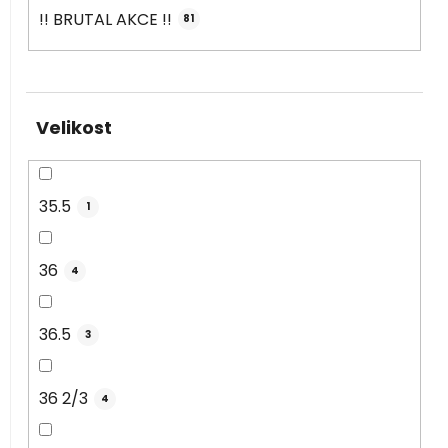
!! BRUTAL AKCE !!
81
Velikost
35.5
1
36
4
36.5
3
36 2/3
4