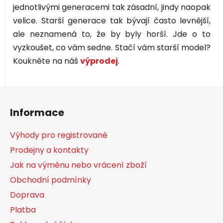
jednotlivými generacemi tak zásadní, jindy naopak
velice. Starší generace tak bývají často levnější,
ale neznamená to, že by byly horší. Jde o to
vyzkoušet, co vám sedne. Stačí vám starší model?
Koukněte na náš
výprodej
.
Z
á
Informace
p
a
Výhody pro registrované
t
Prodejny a kontakty
í
Jak na výměnu nebo vrácení zboží
Obchodní podmínky
Doprava
Platba