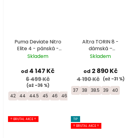
Puma Deviate Nitro
Altra TORIN 8 -
Elite 4 - pánská -
dámská –
světle modrá/žlutá
bílá/růžová/oranžová
Skladem
Skladem
4 147 Kč
2 890 Kč
od
od
6 499 Kč
4 190 Kč
(až –31 %)
(až –36 %)
37
38
38.5
39
40
42
44
44.5
45
46
46.5
!! BRUTAL AKCE !!
TIP
!! BRUTAL AKCE !!