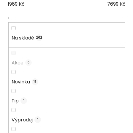
1969
Kč
7699
Kč
p
r
o
d
u
Na skladě
202
k
t
ů
Akce
0
Novinka
16
Tip
1
Výprodej
1