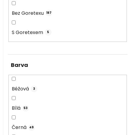
Bez Goretexu
197
S Goretexem
5
Barva
Béžová
3
Bílá
53
Černá
49