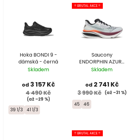
!! BRUTAL AKCE !!
Hoka BONDI 9 -
Saucony
dámská - černá
ENDORPHIN AZURA
- pánská -
Skladem
Skladem
bílá/tyrkysová/
černá
3 157 Kč
2 741 Kč
od
od
4 490 Kč
3 990 Kč
(až –31 %)
(až –29 %)
45
46
39 1/3
41 1/3
!! BRUTAL AKCE !!