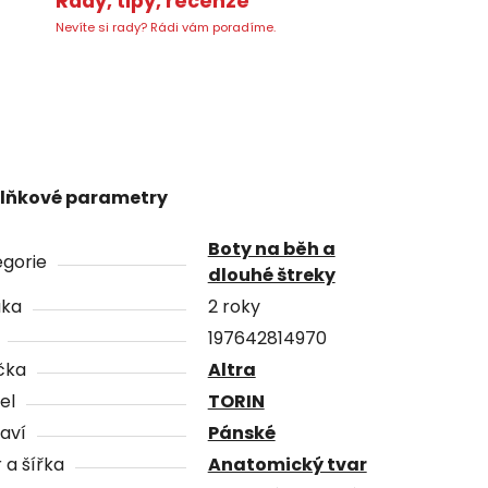
Rady, tipy, recenze
Nevíte si rady? Rádi vám poradíme.
lňkové parametry
Boty na běh a
gorie
dlouhé štreky
uka
2 roky
197642814970
čka
Altra
el
TORIN
aví
Pánské
 a šířka
Anatomický tvar