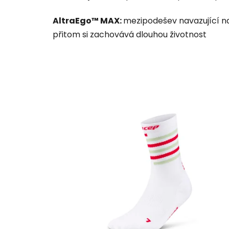
AltraEgo™ MAX:
mezipodešev navazující na
přitom si zachovává dlouhou životnost