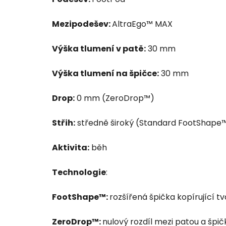
Mezipodešev:
AltraEgo™ MAX
Výška tlumení v patě:
30 mm
Výška tlumení na špičce:
30 mm
Drop:
0 mm (ZeroDrop™)
Střih:
středně široký (Standard FootShape
Aktivita:
běh
Technologie
:
FootShape™:
rozšířená špička kopírující tv
ZeroDrop™:
nulový rozdíl mezi patou a špi