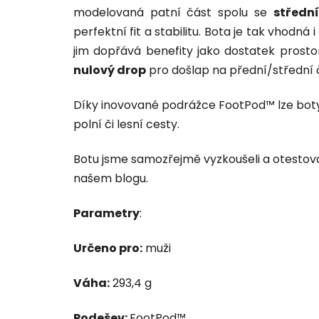
modelovaná patní část spolu se
středn
perfektní fit a stabilitu. Bota je tak vhodn
jim dopřává benefity jako dostatek prosto
nulový drop
pro došlap na přední/střední č
Díky inovované podrážce FootPod™ lze boty v
polní či lesní cesty.
Botu jsme samozřejmě vyzkoušeli a otestoval
našem blogu.
Parametry
:
Určeno pro:
muži
Váha:
293,4 g
Podešev:
FootPod™