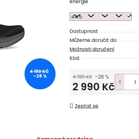
energie
Dostupnost
Můžeme doručit do:
Možnosti doručení
Kód:
4 190 KČ
–28 %
4 190 Kč
–28 %
2 990 Kč
Měrná cena:
Zeptat se