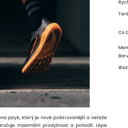
Rych
Ter
Co b
Mem
Bar
#si
na jazyk, který je nově polstrovanější a neřeže
zaručuje maximální prodyšnost a pohodlí. Lépe