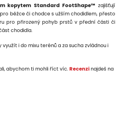
ím kopytem
Standard FootShape™
zajišťují
á i pro běžce či chodce s užším chodidlem, přesto
ru pro přirozený pohyb prstů v přední části či
ást chodidla.
yužít i do mixu terénů a za sucha zvládnou i
i, abychom ti mohli říct víc.
Recenzi
najdeš na