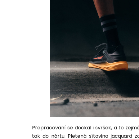
Přepracování se dočkal i svršek, a to zejmé
tak do nártu. Pletená síťovina jacquard 