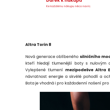
Dárek k nákupu
Ke každému nákupu něco navíc.
Altra Torin 8
Nová generace oblíbeného
silničního mo
kteří hledají tlumenější boty s nulovým
Vylepšené tlumení
mezipodešve Altra
návratnost energie a skvělé pohodlí a oc
Bota je vhodná i pro každodenní nošení pro 