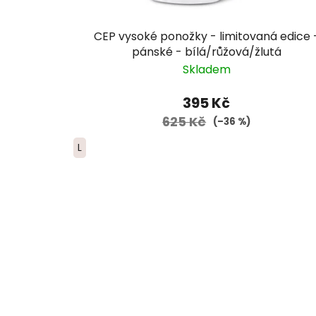
CEP vysoké ponožky - limitovaná edice 
pánské - bílá/růžová/žlutá
Skladem
395 Kč
625 Kč
(–36 %)
L