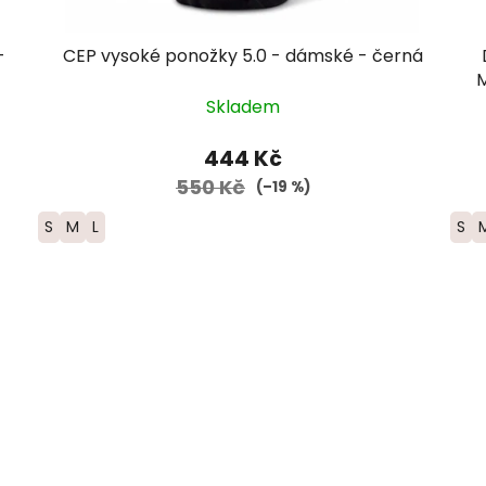
-
CEP vysoké ponožky 5.0 - dámské - černá
M
Skladem
444 Kč
550 Kč
(–19 %)
S
M
L
S