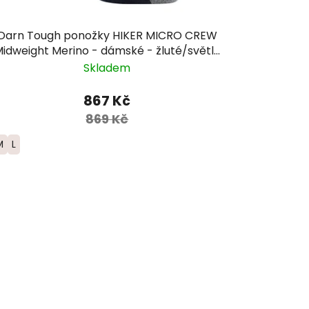
Darn Tough ponožky HIKER MICRO CREW
idweight Merino - dámské - žluté/světle
modré
Skladem
867 Kč
869 Kč
M
L