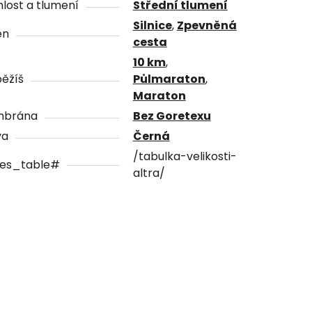
lost a tlumení
Střední tlumení
Silnice
,
Zpevněná
én
cesta
10 km
,
ěžíš
Půlmaraton
,
Maraton
brána
Bez Goretexu
va
Černá
/tabulka-velikosti-
zes_table#
altra/