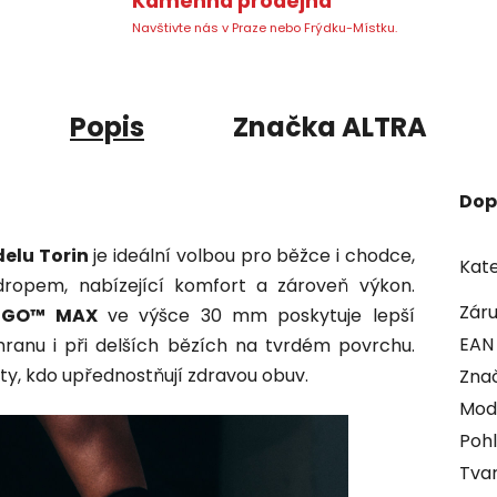
Kamenná prodejna
Navštivte nás v Praze nebo Frýdku-Místku.
Popis
Značka
ALTRA
Dop
delu Torin
je ideální volbou pro běžce i chodce,
Kate
 dropem, nabízející komfort a zároveň výkon.
Zár
 EGO™ MAX
ve výšce 30 mm poskytuje lepší
EAN
hranu i při delších bězích na tvrdém povrchu.
ty, kdo upřednostňují zdravou obuv.
Zna
Mod
Pohl
Tvar