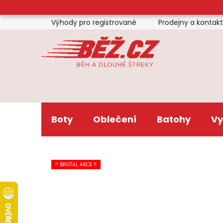
Přejít
na
Výhody pro registrované
Prodejny a kontak
obsah
Boty
Oblečení
Batohy
Vy
!! BRUTAL AKCE !!