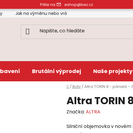
Pište na:
eshop@bez.cz
ty
Jak na výměnu nebo vrácení zboží
Obchodní pod
bavení
Brutální výprodej
Naše projekty
Domů
/
Boty
/
Altra TORIN 8 - pánská –
Altra TORIN 
Značka:
ALTRA
Silniční objemovka v novém h