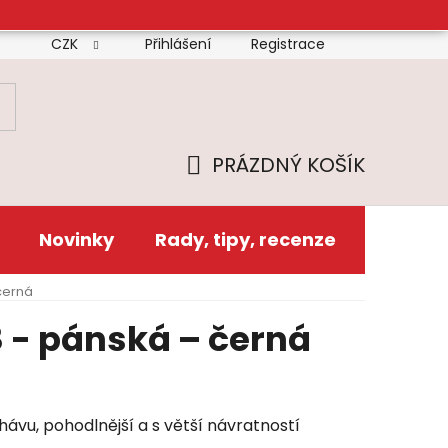
CZK
Přihlášení
Registrace
mínky
Doprava
Platba
Reklamační řád
Zás
PRÁZDNÝ KOŠÍK
NÁKUPNÍ
KOŠÍK
Novinky
Rady, tipy, recenze
 černá
8 - pánská – černá
ávu, pohodlnější a s větší návratností