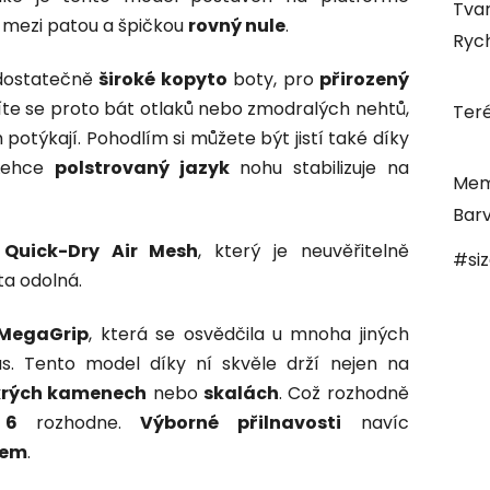
Tvar
ní mezi patou a špičkou
rovný nule
.
Rych
 dostatečně
široké kopyto
boty, pro
přirozený
te se proto bát otlaků nebo zmodralých nehtů,
Ter
potýkají. Pohodlím si můžete být jistí také díky
Lehce
polstrovaný jazyk
nohu stabilizuje na
Mem
Bar
Quick-Dry Air Mesh
, který je neuvěřitelně
#si
ta odolná.
MegaGrip
, která se osvědčila u mnoha jiných
s. Tento model díky ní skvěle drží nejen na
rých kamenech
nebo
skalách
. Což rozhodně
s 6
rozhodne.
Výborné přilnavosti
navíc
kem
.