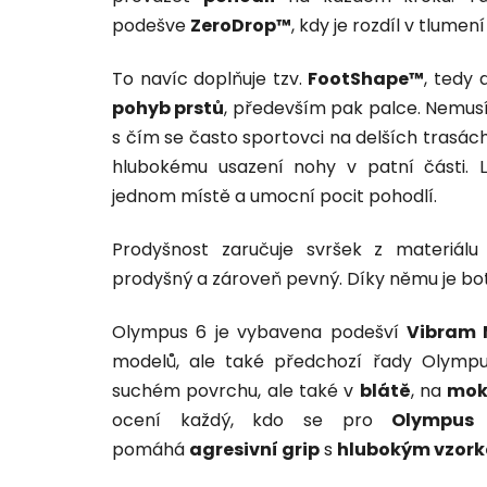
podešve
ZeroDrop™
, kdy je rozdíl v tlume
To navíc doplňuje tzv.
FootShape™
, tedy
pohyb prstů
, především pak palce. Nemusí
s čím se často sportovci na delších trasách 
hlubokému usazení nohy v patní části. 
jednom místě a umocní pocit pohodlí.
Prodyšnost zaručuje svršek z materiálu
prodyšný a zároveň pevný. Díky němu je bo
Olympus 6 je vybavena podešví
Vibram 
modelů, ale také předchozí řady Olympu
suchém povrchu, ale také v
blátě
, na
mok
ocení každý, kdo se pro
Olympu
pomáhá
agresivní grip
s
hlubokým vzor