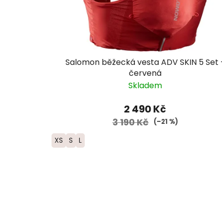
Salomon běžecká vesta ADV SKIN 5 Set 
červená
Skladem
2 490 Kč
3 190 Kč
(–21 %)
XS
S
L