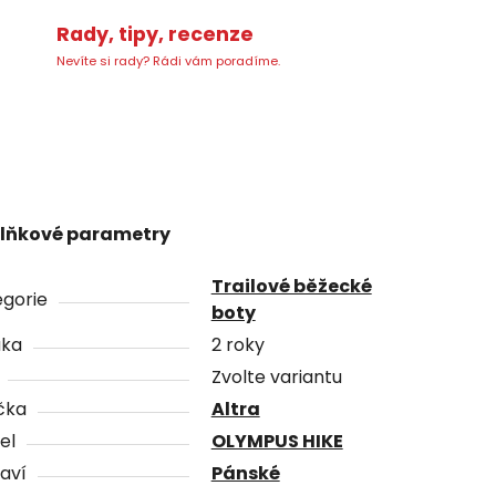
Rady, tipy, recenze
Nevíte si rady? Rádi vám poradíme.
lňkové parametry
Trailové běžecké
gorie
boty
uka
2 roky
Zvolte variantu
čka
Altra
el
OLYMPUS HIKE
aví
Pánské