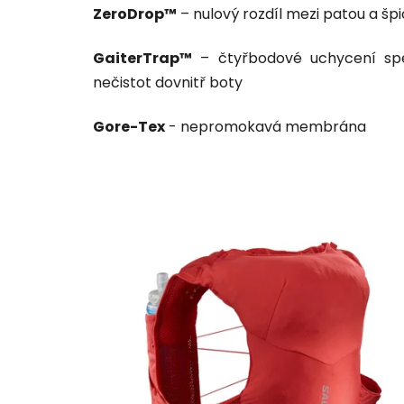
ZeroDrop™
– nulový rozdíl mezi patou a šp
GaiterTrap™
– čtyřbodové uchycení spe
nečistot dovnitř boty
Gore-Tex
- nepromokavá membrána