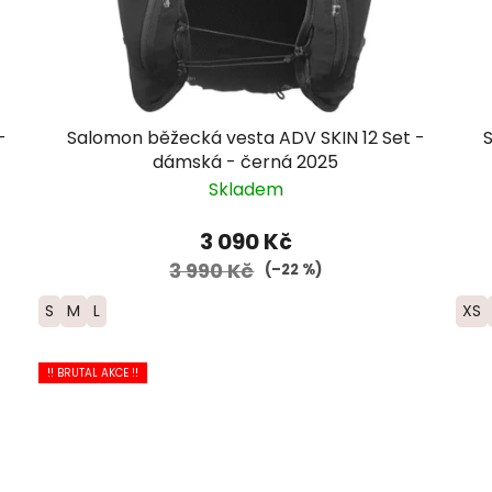
-
Salomon běžecká vesta ADV SKIN 12 Set -
dámská - černá 2025
Skladem
3 090 Kč
3 990 Kč
(–22 %)
S
M
L
XS
!! BRUTAL AKCE !!