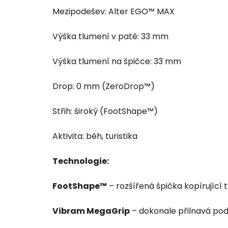
Mezipodešev: Alter EGO™ MAX
Výška tlumení v patě: 33 mm
Výška tlumení na špičce: 33 mm
Drop: 0 mm (ZeroDrop™)
Střih: široký (FootShape™)
Aktivita: běh, turistika
Technologie:
FootShape™
– rozšířená špička kopírující 
Vibram MegaGrip
– dokonale přilnavá po