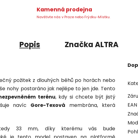
Kamenná prodejna
Navštivte nás v Praze nebo Frýdku-Místku.
Popis
Značka
ALTRA
Dop
dinečný požitek z dlouhých běhů po horách nebo
Kate
še nohy postaráno jak nejlépe to jen jde. Tento
Zár
nezpevněném terénu
, kdy si chcete být jistý
EAN
yšuje navíc
Gore-Texová
membrána, která
Zna
Mod
tedy 33 mm, díky kterému vás bude
Pohl
ké je tento model postaven na platformě