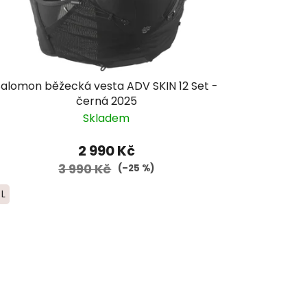
Salomon běžecká vesta ADV SKIN 12 Set -
černá 2025
Skladem
2 990 Kč
3 990 Kč
(–25 %)
L