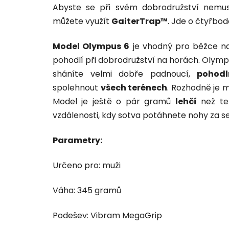
Abyste se při svém dobrodružství nemus
můžete využít
GaiterTrap™
. Jde o čtyřbo
Model Olympus 6
je vhodný pro běžce n
pohodlí při dobrodružství na horách. Olymp
sháníte velmi dobře padnoucí,
pohodl
spolehnout
všech terénech
. Rozhodně je m
Model je ještě o pár gramů
lehčí
než te
vzdálenosti, kdy sotva potáhnete nohy za s
Parametry:
Určeno pro: muži
Váha: 345 gramů
Podešev: Vibram MegaGrip