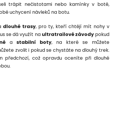
eli trápit nečistotami nebo kamínky v botě,
dobé uchycení návleků na botu.
a
dlouhé trasy
, pro ty, kteří chtějí mít nohy v
us se dá využít na
ultratrailové závody
pokud
né
a
stabilní boty
, na které se můžete
ůžete zvolit i pokud se chystáte na dlouhý trek.
n předchozí, což opravdu oceníte při dlouhé
ebou.