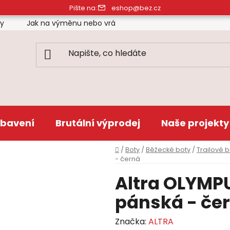
Pište na:
eshop@bez.cz
ty
Jak na výměnu nebo vrácení zboží
Obchodní pod
bavení
Brutální výprodej
Naše projekty
Domů
/
Boty
/
Běžecké boty
/
Trailové 
- černá
Altra OLYMPU
pánská - če
Značka:
ALTRA