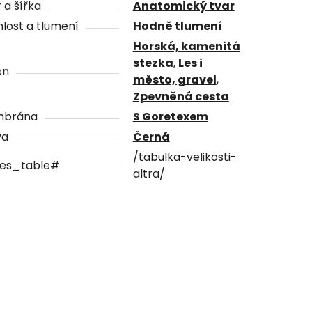
 a šířka
Anatomický tvar
lost a tlumení
Hodně tlumení
Horská, kamenitá
stezka
,
Les i
én
město, gravel
,
Zpevněná cesta
brána
S Goretexem
va
Černá
/tabulka-velikosti-
zes_table#
altra/