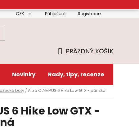
CZK
Přihlášení
Registrace
mínky
Doprava
Platba
Reklamační řád
Zás
PRÁZDNÝ KOŠÍK
NÁKUPNÍ
KOŠÍK
Novinky
Rady, tipy, recenze
běžecké boty
/
Altra OLYMPUS 6 Hike Low GTX - pánská
S 6 Hike Low GTX -
rná