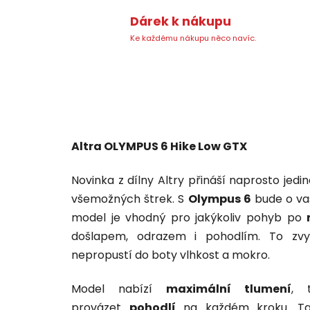
Dárek k nákupu
Ke každému nákupu něco navíc.
Altra OLYMPUS 6 Hike Low GTX
Novinka z dílny Altry přináší naprosto je
všemožných štrek. S
Olympus 6
bude o va
model je vhodný pro jakýkoliv pohyb po
došlapem, odrazem i pohodlím. To zv
nepropustí do boty vlhkost a mokro.
Model nabízí
maximální tlumení
, 
provázet
pohodlí
na každém kroku. Ta