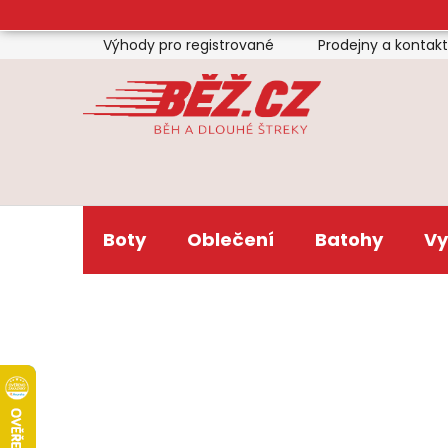
Přejít
na
Výhody pro registrované
Prodejny a kontak
obsah
Boty
Oblečení
Batohy
Vy