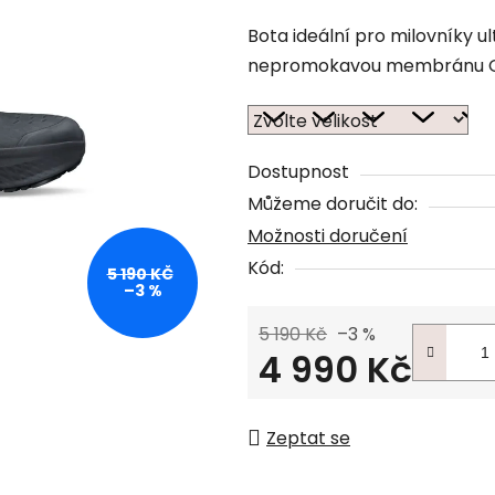
Bota ideální pro milovníky u
nepromokavou membránu G
Dostupnost
Můžeme doručit do:
Možnosti doručení
Kód:
5 190 KČ
–3 %
5 190 Kč
–3 %
4 990 Kč
Měrná cena:
Zeptat se