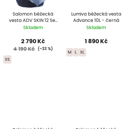
Salomon běžecká
Lumiva běžecká vesta
vesta ADV SKIN 12 Set
Advance 10L - černá
-dámská - světle
Skladem
Skladem
modrá/tmavě modrá
2 790 Kč
1 890 Kč
4 190 Kč
(–33 %)
M
L
XL
XS