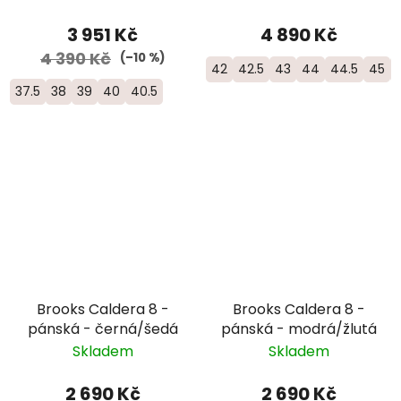
3 951 Kč
4 890 Kč
4 390 Kč
(–10 %)
42
42.5
43
44
44.5
45
37.5
38
39
40
40.5
Brooks Caldera 8 -
Brooks Caldera 8 -
pánská - černá/šedá
pánská - modrá/žlutá
Skladem
Skladem
2 690 Kč
2 690 Kč