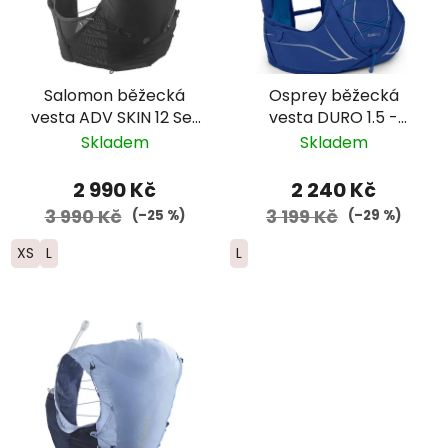
Salomon běžecká
Osprey běžecká
vesta ADV SKIN 12 Set
vesta DURO 1.5 -
- černá 2025
modrá
Skladem
Skladem
2 990 Kč
2 240 Kč
3 990 Kč
3 199 Kč
(–25 %)
(–29 %)
XS
L
L