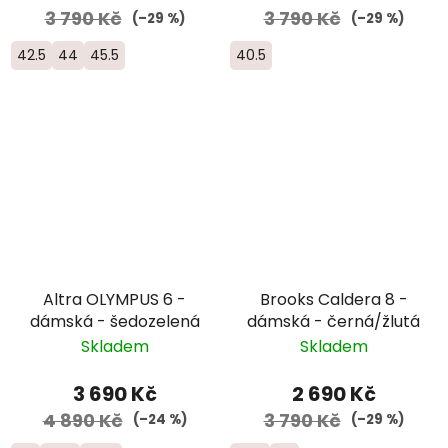
3 790 Kč
3 790 Kč
(–29 %)
(–29 %)
42.5
44
45.5
40.5
Altra OLYMPUS 6 -
Brooks Caldera 8 -
dámská - šedozelená
dámská - černá/žlutá
Skladem
Skladem
3 690 Kč
2 690 Kč
4 890 Kč
3 790 Kč
(–24 %)
(–29 %)