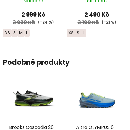
Skladem
Skladem
2 999 Kč
2 490 Kč
3 990 Kč
3 190 Kč
(–24 %)
(–21 %)
XS
S
M
L
XS
S
L
Podobné produkty
Brooks Cascadia 20 -
Altra OLYMPUS 6 -