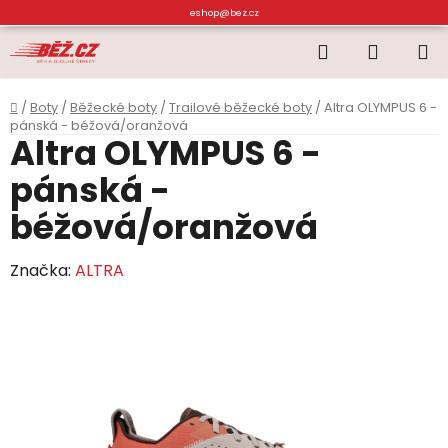
Přejít
eshop@bez.cz
na
Hledat
NÁKUP
obsah
KOŠÍK
Domů
/
Boty
/
Běžecké boty
/
Trailové běžecké boty
/
Altra OLYMPUS 6 -
pánská - béžová/oranžová
Altra OLYMPUS 6 -
pánská -
béžová/oranžová
Značka:
ALTRA