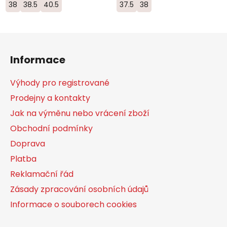
38
38.5
40.5
37.5
38
Z
á
Informace
p
a
Výhody pro registrované
t
Prodejny a kontakty
í
Jak na výměnu nebo vrácení zboží
Obchodní podmínky
Doprava
Platba
Reklamační řád
Zásady zpracování osobních údajů
Informace o souborech cookies