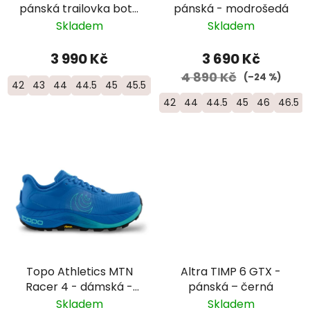
pánská trailovka bota
pánská - modrošedá
do horského terénu -
Skladem
Skladem
1104891D-099
3 990 Kč
3 690 Kč
4 890 Kč
(–24 %)
42
43
44
44.5
45
45.5
46
42
44
44.5
45
46
46.5
Topo Athletics MTN
Altra TIMP 6 GTX -
Racer 4 - dámská -
pánská – černá
modrá
Skladem
Skladem