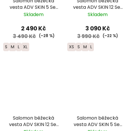
Salomon běžecká
Salomon běžecká
vesta ADV SKIN 5 Set
vesta ADV SKIN 12 Set
-červená 2025
- červená 2025
Skladem
Skladem
2 490 Kč
3 090 Kč
3 490 Kč
3 990 Kč
(–28 %)
(–22 %)
S
M
L
XL
XS
S
M
L
Salomon běžecká
Salomon běžecká
vesta ADV SKIN 12 Set
vesta ADV SKIN 5 Set
- modrá 2025
- červená